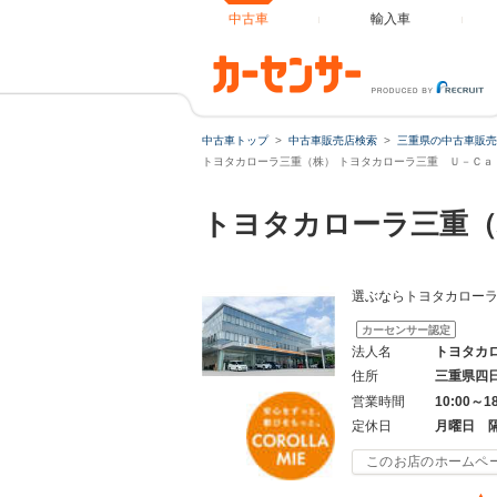
中古車
輸入車
中古車トップ
中古車販売店検索
三重県の中古車販売
トヨタカローラ三重（株） トヨタカローラ三重 Ｕ－Ｃａｒ
トヨタカローラ三重（
選ぶならトヨタカローラ
カーセンサー認定
法人名
トヨタカ
住所
三重県四
営業時間
10:00～1
定休日
月曜日 
このお店のホームペ