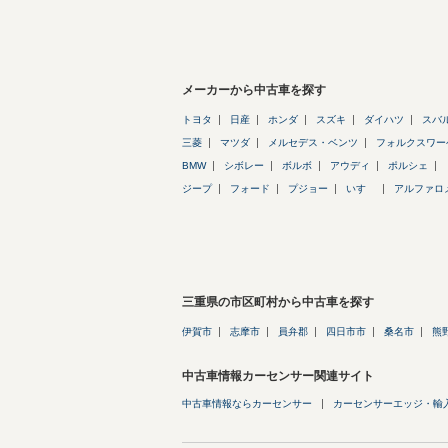
メーカーから中古車を探す
トヨタ
日産
ホンダ
スズキ
ダイハツ
スバ
三菱
マツダ
メルセデス・ベンツ
フォルクスワー
BMW
シボレー
ボルボ
アウディ
ポルシェ
ジープ
フォード
プジョー
いすゞ
アルファロ
三重県の市区町村から中古車を探す
伊賀市
志摩市
員弁郡
四日市市
桑名市
熊
中古車情報カーセンサー関連サイト
中古車情報ならカーセンサー
カーセンサーエッジ・輸