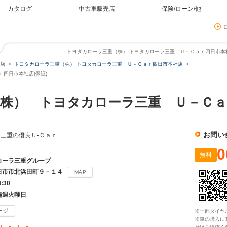
カタログ
中古車販売店
保険/ローン/他
トヨタカローラ三重（株） トヨタカローラ三重 Ｕ－Ｃａｒ四日市本社店
店
トヨタカローラ三重（株） トヨタカローラ三重 Ｕ－Ｃａｒ四日市本社店
四日市本社店(保証)
株） トヨタカローラ三重 Ｕ－Ｃａ
お問い
三重の優良Ｕ-Ｃａｒ
0
無料
ローラ三重グループ
日市市北浜田町９－１４
MAP
8:30
隔週火曜日
ージ
※一部ダイヤ
※車の購入に