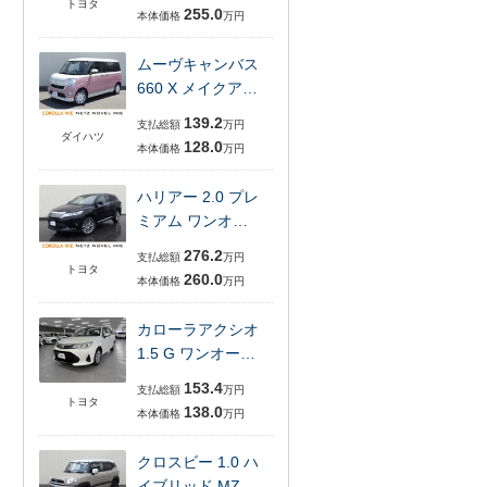
トヨタ
255.0
本体価格
万円
ムーヴキャンバス
660 X メイクア…
139.2
支払総額
万円
ダイハツ
128.0
本体価格
万円
ハリアー 2.0 プレ
ミアム ワンオ…
276.2
支払総額
万円
トヨタ
260.0
本体価格
万円
カローラアクシオ
1.5 G ワンオー…
153.4
支払総額
万円
トヨタ
138.0
本体価格
万円
クロスビー 1.0 ハ
イブリッド MZ …