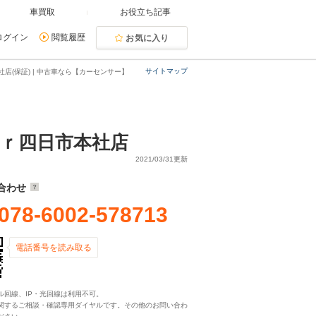
車買取
お役立ち記事
ログイン
閲覧履歴
お気に入り
サイトマップ
(保証) | 中古車なら【カーセンサー】
ｒ四日市本社店
2021/03/31更新
合わせ
078-6002-578713
電話番号を読み取る
ル回線、IP・光回線は利用不可。
関するご相談・確認専用ダイヤルです。その他のお問い合わ