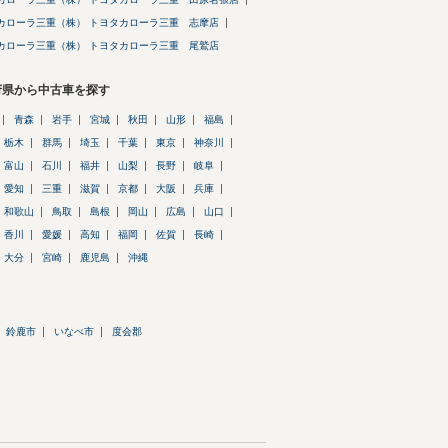
カローラ三重（株） トヨタカローラ三重 志摩店
カローラ三重（株） トヨタカローラ三重 尾鷲店
府県から中古車を探す
青森
岩手
宮城
秋田
山形
福島
栃木
群馬
埼玉
千葉
東京
神奈川
富山
石川
福井
山梨
長野
岐阜
愛知
三重
滋賀
京都
大阪
兵庫
和歌山
鳥取
島根
岡山
広島
山口
香川
愛媛
高知
福岡
佐賀
長崎
大分
宮崎
鹿児島
沖縄
鈴鹿市
いなべ市
度会郡