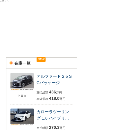
ださい。
NEW
在庫一覧
アルファード 2.5 S
Cパッケージ …
436
支払総額
万円
トヨタ
418.0
本体価格
万円
カローラツーリン
グ 1.8 ハイブリ…
270.3
支払総額
万円