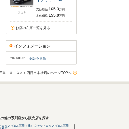
165.3
支払総額
万円
スズキ
155.0
本体価格
万円
お店の在庫一覧を見る
インフォメーション
2021/03/31
保証を更新
三重 Ｕ－Ｃａｒ四日市本社店のページTOPへ
県の他の系列店から販売店を探す
トヨタノヴェル三重（株） ネッツトヨタノヴェル三重
本社店