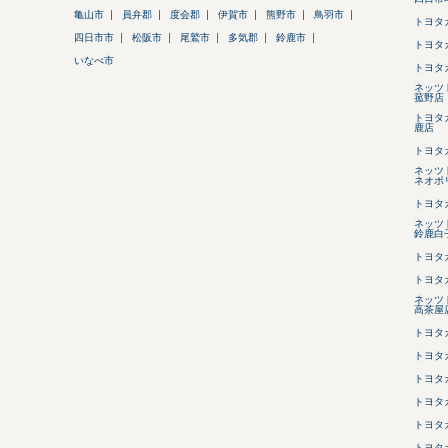
亀山市
員弁郡
度会郡
伊賀市
熊野市
鳥羽市
トヨタ
四日市市
松阪市
尾鷲市
多気郡
鈴鹿市
トヨタ
いなべ市
トヨタ
ネッツ
菰野店
トヨタ
鹿店
トヨタ
ネッツ
ネオポ
トヨタ
ネッツ
鈴鹿白
トヨタ
トヨタ
ネッツ
高茶屋
トヨタ
トヨタ
トヨタ
トヨタ
トヨタ
トヨタ