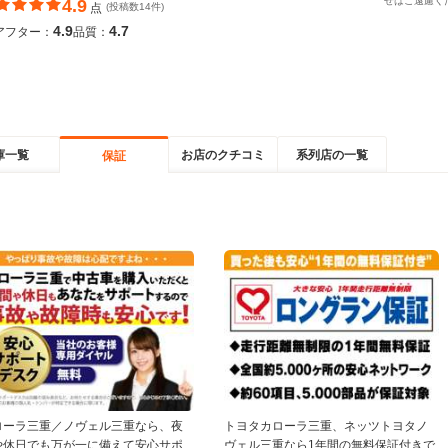
せはご遠慮く
4.9
点
(投稿数14件)
4.9
4.7
アフター：
品質：
庫一覧
お店のクチコミ
系列店の一覧
保証
ローラ三重／ノヴェル三重なら、夜
トヨタカローラ三重、ネッツトヨタノ
や休日でも万が一に備えて安心サポ
ヴェル三重なら1年間の無料保証付きで