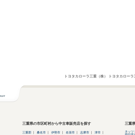
トヨタカローラ三重（株） トヨタカローラ
三重県の市区町村から中古車販売店を探す
三重
ネッツ
三重郡
桑名市
伊勢市
名張市
志摩市
津市
四日市