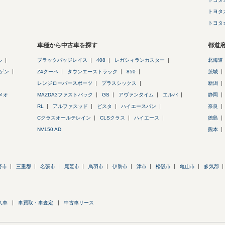
トヨタ
トヨタ
車種から中古車を探す
都道
ル
ブラックバッジレイス
408
レガシィランカスター
北海道
ゲン
Z4クーペ
タウンエーストラック
850
茨城
レンジローバースポーツ
プラスシックス
新潟
メオ
MAZDA3ファストバック
GS
アヴァンタイム
エルバ
静岡
RL
アルファスッド
ビスタ
ハイエースバン
奈良
Cクラスオールテレイン
CLSクラス
ハイエース
徳島
NV150 AD
熊本
野市
三重郡
名張市
尾鷲市
鳥羽市
伊勢市
津市
松阪市
亀山市
多気郡
入車
車買取・車査定
中古車リース