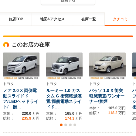
投稿する
お店TOP
地図&アクセス
在庫一覧
クチコミ
このお店の在庫
トヨタ
トヨタ
トヨタ
ト
ノア 2.0 X 両側電
ルーミー 1.0 カス
パッソ 1.0 X 衝突
ハ
動スライドド
タム G 衝突軽減装
軽減装置/ワンオー
ブ
ア/LEDヘッドライ
置/両側電動スライ
ナー/禁煙
シ
ト/ 衝…
ドド…
本体：
105.0
万円
総額：
118.2
万円
本体：
220.0
万円
本体：
165.0
万円
本
総額：
235.9
万円
総額：
174.3
万円
総