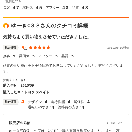
（投稿数35件）
4.7
4.5
4.8
4.8
接客 :
雰囲気 :
アフター :
品質 :
ゆーき♯３３さんのクチコミ詳細
気持ちよく買い物をさせていただきました。
5
総合評価
2016/09/19投稿
点
5
5
5
5
接客 :
雰囲気 :
アフター :
品質 :
品質の良い車両をお手頃価格でお世話していただきました。有難うございま
す。
投稿者：ゆーき♯３３
購入年月：
2016/09
購入した車：トヨタ スペイド
4
4
4
4
デザイン :
走行性能 :
居住性 :
総合評価
4
4
運転しやすさ :
維持費の安さ :
販売店の返信
2016/09/21
ゆーき#33様 この度は、ｽﾍﾟｲﾄﾞご購入有難う御座いました。 また、高