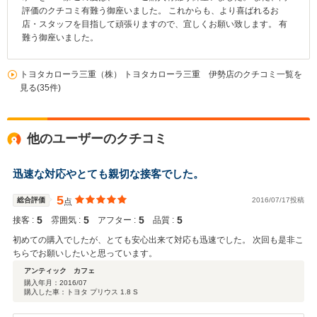
評価のクチコミ有難う御座いました。 これからも、より喜ばれるお
店・スタッフを目指して頑張りますので、宜しくお願い致します。 有
難う御座いました。
トヨタカローラ三重（株） トヨタカローラ三重 伊勢店のクチコミ一覧を
見る(35件)
他のユーザーのクチコミ
迅速な対応やとても親切な接客でした。
5
総合評価
2016/07/17投稿
点
5
5
5
5
接客 :
雰囲気 :
アフター :
品質 :
初めての購入でしたが、とても安心出来て対応も迅速でした。 次回も是非こ
ちらでお願いしたいと思っています。
アンティック カフェ
購入年月：
2016/07
購入した車：トヨタ プリウス 1.8 S