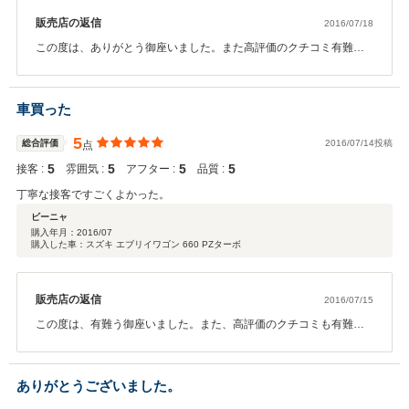
販売店の返信
2016/07/18
この度は、ありがとう御座いました。また高評価のクチコミ有難う
御座いました。 これからも喜ばれるお店・スタッフを目指して、努
力して行きますので、 これからも宜しくお願い致します。 トヨタカ
ローラ三重（株）伊勢店 石川 晶彦
車買った
5
総合評価
2016/07/14投稿
点
5
5
5
5
接客 :
雰囲気 :
アフター :
品質 :
丁寧な接客ですごくよかった。
ビーニャ
購入年月：
2016/07
購入した車：スズキ エブリイワゴン 660 PZターボ
販売店の返信
2016/07/15
この度は、有難う御座いました。また、高評価のクチコミも有難う
御座いました。 これからも、より喜ばれるお店・スタッフを目指し
て頑張りますので、宜しくお願い致します。 トヨタカローラ三重
（株）伊勢店 石川晶彦
ありがとうございました。