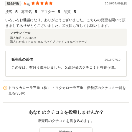
5
総合評価
2016/07/09投稿
点
5
5
5
5
接客 :
雰囲気 :
アフター :
品質 :
いろいろお世話になり、ありがとうございました。こちらの要望も聞いて頂
きましてありがとうございました。又次回も宜しくお願いします。
ファランドール
購入年月：
2016/06
購入した車：トヨタ カムリハイブリッド 2.5 Gパッケージ
販売店の返信
2016/07/10
この度は、有難う御座いました。又高評価のクチコミも有難う御座
いました。 これからも、より喜ばれるお店・スタッフを目指して頑
張ります。 宜しくお願い致します。有難う御座いました。 トヨタカ
ローラ三重（株）伊勢店 石川晶彦
トヨタカローラ三重（株） トヨタカローラ三重 伊勢店のクチコミ一覧を
見る(35件)
あなたのクチコミを投稿しませんか？
販売店のクチコミを書き込めます。