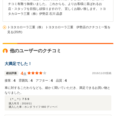
チコミ有難う御座いました。 これからも、よりお客様に喜ばれるお
店・スタッフを目指し頑張りますので、 宜しくお願い致します。 トヨ
タカローラ三重（株）伊勢店 石川 晶彦
トヨタカローラ三重（株） トヨタカローラ三重 伊勢店のクチコミ一覧を
見る(35件)
他のユーザーのクチコミ
大満足でした！
4
総合評価
2016/11/20投稿
点
4
4
4
4
接客 :
雰囲気 :
アフター :
品質 :
車に対するこだわりなども、細かく聞いていただき、満足できるお買い物と
なりました。
（＾＿＾）７５９
購入年月：
2016/11
購入した車：ホンダ ライフ 660 ディーバ