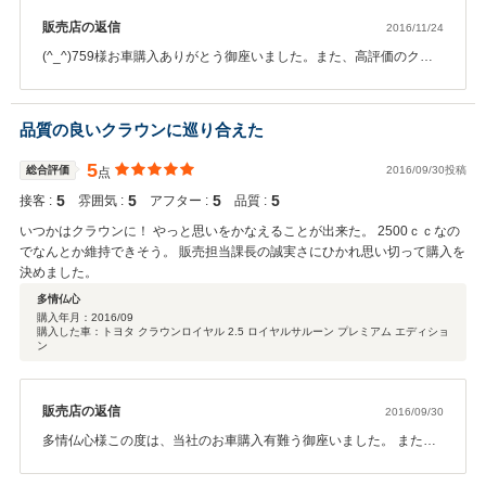
販売店の返信
2016/11/24
(^_^)759様お車購入ありがとう御座いました。また、高評価のクチ
コミも有難う御座いました。 これからも喜ばれるお店・スタッフを
目指して頑張ります。よろしくお願いいたします。
品質の良いクラウンに巡り合えた
5
総合評価
2016/09/30投稿
点
5
5
5
5
接客 :
雰囲気 :
アフター :
品質 :
いつかはクラウンに！ やっと思いをかなえることが出来た。 2500ｃｃなの
でなんとか維持できそう。 販売担当課長の誠実さにひかれ思い切って購入を
決めました。
多情仏心
購入年月：
2016/09
購入した車：トヨタ クラウンロイヤル 2.5 ロイヤルサルーン プレミアム エディショ
ン
販売店の返信
2016/09/30
多情仏心様この度は、当社のお車購入有難う御座いました。 また、
高評価のクチコミ有難う御座います。 これからも、喜ばれるお店・
スタッフを目指して頑張りますので、 宜しくお願い致します。