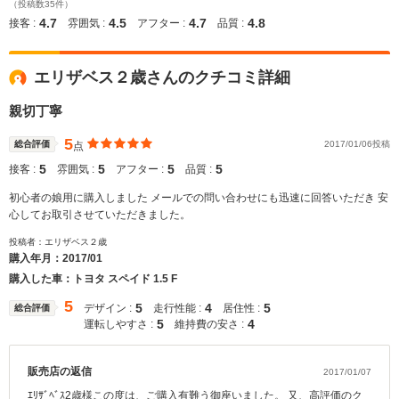
（投稿数35件）
4.7
4.5
4.7
4.8
接客 :
雰囲気 :
アフター :
品質 :
エリザベス２歳さんのクチコミ詳細
親切丁寧
5
総合評価
2017/01/06投稿
点
5
5
5
5
接客 :
雰囲気 :
アフター :
品質 :
初心者の娘用に購入しました メールでの問い合わせにも迅速に回答いただき 安
心してお取引させていただきました。
投稿者：エリザベス２歳
購入年月：
2017/01
購入した車：トヨタ スペイド 1.5 F
5
5
4
5
デザイン :
走行性能 :
居住性 :
総合評価
5
4
運転しやすさ :
維持費の安さ :
販売店の返信
2017/01/07
ｴﾘｻﾞﾍﾞｽ2歳様この度は、ご購入有難う御座いました。 又、高評価のク