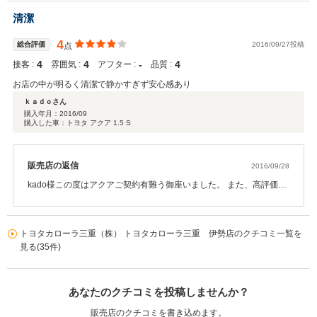
清潔
4
総合評価
2016/09/27投稿
点
4
4
‐
4
接客 :
雰囲気 :
アフター :
品質 :
お店の中が明るく清潔で静かすぎず安心感あり
ｋａｄｏさん
購入年月：
2016/09
購入した車：トヨタ アクア 1.5 S
販売店の返信
2016/09/28
kado様この度はアクアご契約有難う御座いました。 また、高評価の
クチコミ有難う御座いました。 これからも、より喜ばれるお店・ス
タッフを目指して 頑張りますので、これからも宜しくお願い致しま
す。
トヨタカローラ三重（株） トヨタカローラ三重 伊勢店のクチコミ一覧を
見る(35件)
あなたのクチコミを投稿しませんか？
販売店のクチコミを書き込めます。