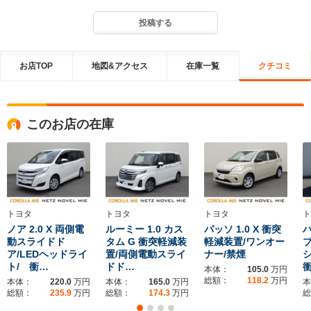
投稿する
お店TOP
地図&アクセス
在庫一覧
クチコミ
このお店の在庫
トヨタ
トヨタ
トヨタ
ト
ノア 2.0 X 両側電
ルーミー 1.0 カス
パッソ 1.0 X 衝突
ハ
動スライドド
タム G 衝突軽減装
軽減装置/ワンオー
ブ
ア/LEDヘッドライ
置/両側電動スライ
ナー/禁煙
シ
ト/ 衝…
ドド…
本体：
105.0
万円
総額：
118.2
万円
本体：
220.0
万円
本体：
165.0
万円
本
総額：
235.9
万円
総額：
174.3
万円
総