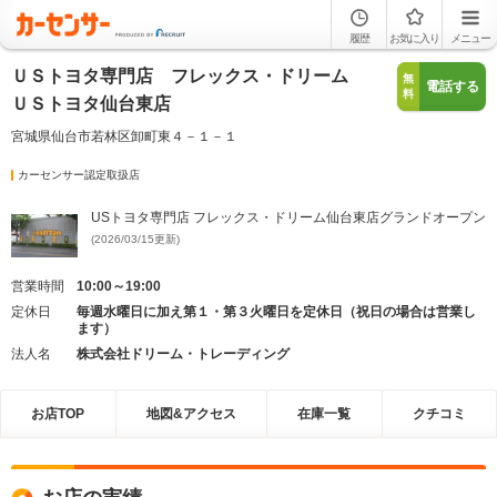
履歴
お気に入り
メニュー
ＵＳトヨタ専門店 フレックス・ドリーム
無
電話する
料
ＵＳトヨタ仙台東店
宮城県仙台市若林区卸町東４－１－１
カーセンサー認定取扱店
USトヨタ専門店 フレックス・ドリーム仙台東店グランドオープン
(2026/03/15更新)
営業時間
10:00～19:00
定休日
毎週水曜日に加え第１・第３火曜日を定休日（祝日の場合は営業し
ます）
法人名
株式会社ドリーム・トレーディング
お店TOP
地図&アクセス
在庫一覧
クチコミ