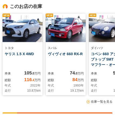
このお店の在庫
NEW
NEW
NEW
トヨタ
スバル
ダイハツ
ヤリス 1.5 X 4WD
ヴィヴィオ 660 RX-R
コペン 660 
ブトップ 5M
マフラー・オ
作確認済
105
74
本体
.0
万円
本体
.0
万円
本体
116
84
総額
.4
万円
総額
万円
総額
年式
2022
年
年式
1993
年
年式
走行
10.8
万km
走行
19.1
万km
走行
1
在庫一覧を見る