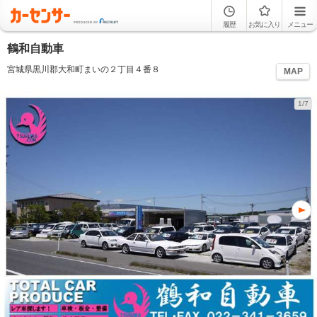
履歴
お気に入り
メニュー
鶴和自動車
宮城県黒川郡大和町まいの２丁目４番８
MAP
1/7