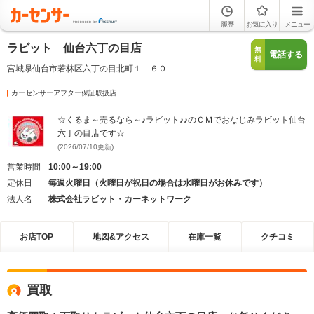
履歴
お気に入り
メニュー
ラビット 仙台六丁の目店
無
電話する
料
宮城県仙台市若林区六丁の目北町１－６０
カーセンサーアフター保証取扱店
☆くるま～売るなら～♪ラビット♪♪のＣＭでおなじみラビット仙台
六丁の目店です☆
(2026/07/10更新)
営業時間
10:00～19:00
定休日
毎週火曜日（火曜日が祝日の場合は水曜日がお休みです）
法人名
株式会社ラビット・カーネットワーク
お店TOP
地図&アクセス
在庫一覧
クチコミ
買取