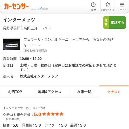
履歴
お気に入り
メニュー
インターメッツ
無
電話する
料
長野県長野市高田五分一５２３
フェラーリ・ランボルギーニ ～世界から、あなたの悦び
を・・・～
(2018/06/14更新)
営業時間
10:00～19:00
定休日
土曜・日曜・祝祭日（定休日はお電話での対応とさせて頂きま
す。）
法人名
株式会社インターメッツ
お店TOP
地図&アクセス
在庫一覧
クチコミ
インターメッツ (クチコミ一覧)
5.0
クチコミ総合評価：
（投稿数6件）
5.0
5.0
5.0
5.0
接客 :
雰囲気 :
アフター :
品質 :