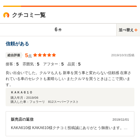
クチコミ一覧
6
並べ替え
件
信頼がある
5
総合評価
2019/10/31投稿
点
5
5
5
5
接客 :
雰囲気 :
アフター :
品質 :
良い出会いでした。クルマも人も 新車を買う事と変わらない信頼感 在庫さ
れている車のセレクトも素晴らしい またクルマを買うときはここで買いま
す。
ＫＡＫＡ６１０
購入年月：
2019/06
購入した車：フェラーリ 812スーパーファスト
販売店の返信
2019/11/01
KAKA610様 KAKA610様クチコミ投稿誠にありがとう御座います。こ
ちらこそ、KAKA610様に弊社在庫車輌をお気に召して、ご購入して頂
いた事、そしてKAKA610様との出逢いを弊社社員一同、大変大切に想