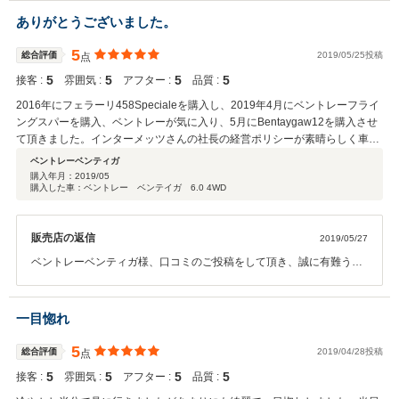
っております。 クチコミ内容に頂きました、弊社の内容向上に努めて
ありがとうございました。
参ります。 これからも、社員一同何卒、宜しくお願い申し上げます。
5
総合評価
2019/05/25投稿
点
5
5
5
5
接客 :
雰囲気 :
アフター :
品質 :
2016年にフェラーリ458Specialeを購入し、2019年4月にベントレーフライ
ングスパーを購入、ベントレーが気に入り、5月にBentaygaw12を購入させ
て頂きました。インターメッツさんの社長の経営ポリシーが素晴らしく車を
見ずに購入していますが、３台とも年式も新しく、走行距離も数百キロとい
ベントレーベンティガ
う、新車といってもおかしくない車です。峯村社長と担当の庄村さんには感
購入年月：
2019/05
購入した車：ベントレー ベンテイガ 6.0 4WD
謝感謝です。 これからも、インターメッツさんから購入させて頂きます。本
当に信頼できる会社です。 峯村社長、庄村さん、ありがとうございました。
販売店の返信
2019/05/27
ベントレーベンティガ様、口コミのご投稿をして頂き、誠に有難う御
座います。 今回はこのような高い評価を頂戴致しまして、社員一同心
から感謝しております。 また、間隔の短い間にFerrari４５８
Speciale/Bentley Flying Spur/Bentley Bentaygaと弊社にて購入して頂
一目惚れ
き、 重ね重ね御礼申し上げます。 これからもベントレーベンティガ様
から弊社への信頼を損なわぬ様にさせて頂きたく存じます。 その為
5
総合評価
2019/04/28投稿
点
に、私の営業スキルの向上をし、弊社に対しての安心と信頼をし続け
5
5
5
5
接客 :
雰囲気 :
アフター :
品質 :
て頂ける様、誠心誠意努めて参ります。 そしてより一層の信用に繋が
る様な形に成れますと、幸いで御座います。 今後とも何卒、ご指導ご