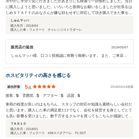
冷やかし半分で見に行きましたがあまりにも綺麗で一目惚れしました。当日
鞭撻の程、宜しくお願い申し上げます。 この度はベントレーベンティ
に購入しようと思いました。いろいろと面倒なお願いをしましたが社長をは
ガ様、ご成約、口コミ投稿頂きまして誠に有難う御座いました。
じめＳＴＡＦＦのみなさんが嫌な顔もせずに対応して頂き購入できた事を感
謝します。メンテナンス等も宜しくお願い致します。
しゅんマッハ
購入年月：
2019/04
購入した車：フェラーリ チャレンジストラダーレ
販売店の返信
2019/05/07
しゅんマッハ様、口コミ投稿誠に有難う御座います。 また、ご来店の
際に即決して頂き、社員一同重ね重ね御礼申し上げます。 今後ともし
ゅんマッハ様が大切にされているカーライフの日常に私共が少しでも
お力に成れましたら幸いで御座います。 これからも何卒宜しくお願い
ホスピタリティの高さを感じる
致します。
5
総合評価
2018/03/24投稿
点
5
5
5
5
接客 :
雰囲気 :
アフター :
品質 :
車両の程度が良いのはもちろん、スタッフの対応や知識も素晴らしい会社だ
と思います。購入した車の満足度だけでなく、会社を経営する身としてとて
も良い影響を受けました。数千万するクルマを買ってもこちらが感謝してい
る程です。また是非お取引させてもらうつもりです。
ＴＫ６１０
購入年月：
2018/01
購入した車：フェラーリ 458スペチアーレ F1 DCT