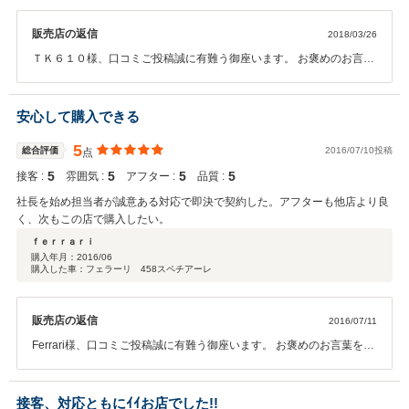
販売店の返信
2018/03/26
ＴＫ６１０様、口コミご投稿誠に有難う御座います。 お褒めのお言葉
を頂きありがとうございます。 嬉しいお言葉に恥じない様、これから
も真摯にTK610様へ対応させて頂きたく存じますので、 今後とも宜し
くお願い致します。このご縁を大切にし、末永いお付き合いをさせて
安心して購入できる
頂きたいと社員一同願っております。 この度は弊社にて、フェラー
リ 458スペチアーレのご成約誠にありがとうございました。
5
総合評価
2016/07/10投稿
点
5
5
5
5
接客 :
雰囲気 :
アフター :
品質 :
社長を始め担当者が誠意ある対応で即決で契約した。アフターも他店より良
く、次もこの店で購入したい。
ｆｅｒｒａｒｉ
購入年月：
2016/06
購入した車：フェラーリ 458スペチアーレ
販売店の返信
2016/07/11
Ferrari様、口コミご投稿誠に有難う御座います。 お褒めのお言葉を頂
き大変、有り難く存じます。 これからも、Ferrari様と末永い御付き合
いをさせて頂きたく 精進して参りますので、宜しくお願い致します。
接客、対応ともにｲｲお店でした!!