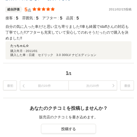
5
総合評価
2011/02/15投稿
点
5
5
5
5
接客 :
雰囲気 :
アフター :
品質 :
自分の気に入った車だ!と思い立ち寄りました!!車も綺麗でstaffさんの対応も
丁寧でした!!アフターも充実していて安心してのれそうだったので購入を決
めました!!
たっちゃん☆
購入年月：
2011/01
購入した車：日産 セドリック 3.0 300LV ナビエディション
1
/1
最初
前の20件
次の20件
最後
あなたのクチコミを投稿しませんか？
販売店のクチコミを書き込めます。
投稿する