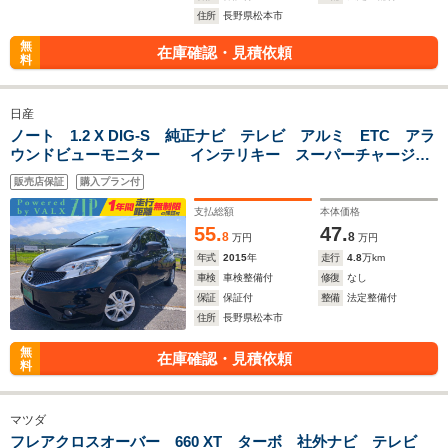
住所
長野県松本市
無
在庫確認・見積依頼
料
日産
ノート 1.2 X DIG-S 純正ナビ テレビ アルミ ETC アラ
ウンドビューモニター インテリキー スーパーチャージャ
ー アイドリングストップ 距離4.8万キロ 車検整備付き 一
販売店保証
購入プラン付
年間保証付き
支払総額
本体価格
55.
47.
8
8
万円
万円
年式
2015
年
走行
4.8
万km
車検
車検整備付
修復
なし
保証
保証付
整備
法定整備付
住所
長野県松本市
無
在庫確認・見積依頼
料
マツダ
フレアクロスオーバー 660 XT ターボ 社外ナビ テレビ