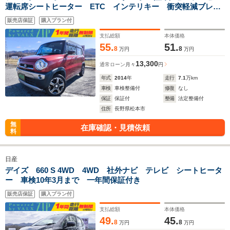
運転席シートヒーター ETC インテリキー 衝突軽減ブレー
キ 純正アルミ HIDライト アイドリングストップ 一年間
販売店保証
購入プラン付
保証付き
支払総額
本体価格
55.
51.
8
8
万円
万円
13,300
通常ローン
月々
円
年式
2014
年
走行
7.1
万km
車検
車検整備付
修復
なし
保証
保証付
整備
法定整備付
住所
長野県松本市
無
在庫確認・見積依頼
料
日産
デイズ 660 S 4WD 4WD 社外ナビ テレビ シートヒータ
ー 車検10年3月まで 一年間保証付き
販売店保証
購入プラン付
支払総額
本体価格
49.
45.
8
8
万円
万円