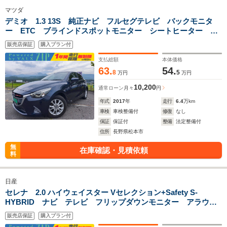
マツダ
デミオ 1.3 13S 純正ナビ フルセグテレビ バックモニタ
ー ETC ブラインドスポットモニター シートヒーター ド
ライブレコーダー アイドリングストップ 衝突軽減ブレー
販売店保証
購入プラン付
キ アイドリングストップ 車検整備付き 一年間保証付
支払総額
本体価格
63.
54.
8
5
万円
万円
10,200
通常ローン
月々
円
年式
2017
年
走行
6.4
万km
車検
車検整備付
修復
なし
保証
保証付
整備
法定整備付
住所
長野県松本市
無
在庫確認・見積依頼
料
日産
セレナ 2.0 ハイウェイスター Vセレクション+Safety S-
HYBRID ナビ テレビ フリップダウンモニター アラウン
ドビューモニター 両側パワースライドドア アイドリングス
販売店保証
購入プラン付
トップ 衝突軽減ブレーキ クルーズコントロール 純正エア