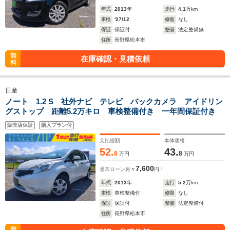
年式
2013
年
走行
4.1
万km
車検
'27/12
修復
なし
保証
保証付
整備
法定整備無
住所
長野県松本市
無
在庫確認・見積依頼
料
日産
ノート 1.2 S 社外ナビ テレビ バックカメラ アイドリン
グストップ 距離5.2万キロ 車検整備付き 一年間保証付き
販売店保証
購入プラン付
支払総額
本体価格
52.
43.
8
8
万円
万円
7,600
通常ローン
月々
円
年式
2013
年
走行
5.2
万km
車検
車検整備付
修復
なし
保証
保証付
整備
法定整備付
住所
長野県松本市
無