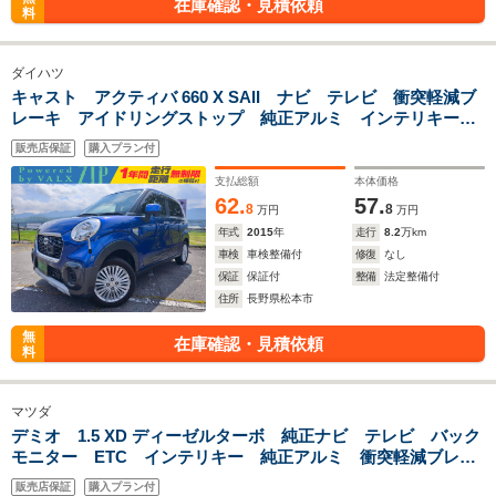
在庫確認・見積依頼
料
ダイハツ
キャスト アクティバ 660 X SAII ナビ テレビ 衝突軽減ブ
レーキ アイドリングストップ 純正アルミ インテリキー
一年間保証付き 車検整備付き
販売店保証
購入プラン付
支払総額
本体価格
62.
57.
8
8
万円
万円
年式
2015
年
走行
8.2
万km
車検
車検整備付
修復
なし
保証
保証付
整備
法定整備付
住所
長野県松本市
無
在庫確認・見積依頼
料
マツダ
デミオ 1.5 XD ディーゼルターボ 純正ナビ テレビ バック
モニター ETC インテリキー 純正アルミ 衝突軽減ブレー
キ ディーゼルターボ アイドリングストップ 車検整備付
販売店保証
購入プラン付