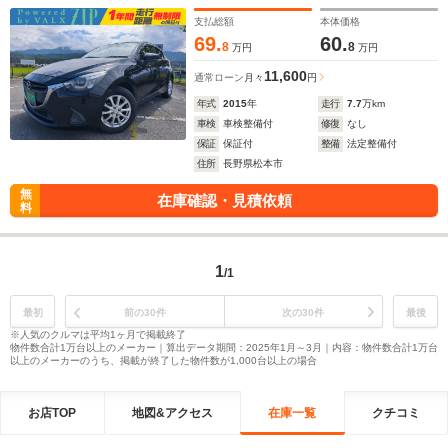
き 一年間保証付き
支払総額
本体価格
69.
60.
8
8
万円
万円
11,600
通常ローン
月々
円
年式
2015
年
走行
7.7
万km
車検
車検整備付
修復
なし
保証
保証付
整備
法定整備付
住所
長野県松本市
無
在庫確認・見積依頼
料
1
/1
最初
前の30件
次の30件
最後
※人気のクルマは平均1ヶ月で掲載終了
物件数合計1万台以上のメーカー｜算出データ期間：2025年1月～3月｜内容：物件数合計1万台
以上のメーカーのうち、掲載が終了した物件数が1,000台以上の場合
お店TOP
地図&アクセス
在庫一覧
クチコミ