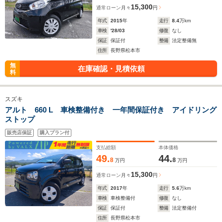
15,300
通常ローン
月々
円
年式
2015
年
走行
8.4
万km
車検
'28/03
修復
なし
保証
保証付
整備
法定整備無
住所
長野県松本市
無
在庫確認・見積依頼
料
スズキ
アルト 660 L 車検整備付き 一年間保証付き アイドリング
ストップ
販売店保証
購入プラン付
支払総額
本体価格
49.
44.
8
8
万円
万円
15,300
通常ローン
月々
円
年式
2017
年
走行
5.6
万km
車検
車検整備付
修復
なし
保証
保証付
整備
法定整備付
住所
長野県松本市