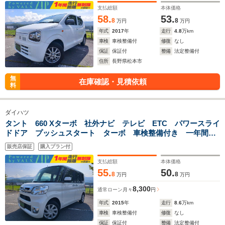
支払総額
本体価格
58.
53.
8
8
万円
万円
年式
2017
年
走行
4.8
万km
車検
車検整備付
修復
なし
保証
保証付
整備
法定整備付
住所
長野県松本市
無
在庫確認・見積依頼
料
ダイハツ
タント 660 Xターボ 社外ナビ テレビ ETC パワースライ
ドドア プッシュスタート ターボ 車検整備付き 一年間保
証付き
販売店保証
購入プラン付
支払総額
本体価格
55.
50.
8
8
万円
万円
8,300
通常ローン
月々
円
年式
2015
年
走行
8.6
万km
車検
車検整備付
修復
なし
保証
保証付
整備
法定整備付