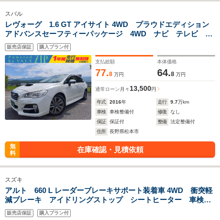
スバル
レヴォーグ 1.6 GT アイサイト 4WD プラウドエディション
アドバンスセーフティーパッケージ 4WD ナビ テレビ バ
ックモニター 衝突軽減ブレーキ ターボ アイドリングスト
販売店保証
購入プラン付
ップ 車検整備付き 一年間保証付き
支払総額
本体価格
77.
64.
8
8
万円
万円
13,500
通常ローン
月々
円
年式
2016
年
走行
9.7
万km
車検
車検整備付
修復
なし
保証
保証付
整備
法定整備付
住所
長野県松本市
無
在庫確認・見積依頼
料
スズキ
アルト 660 L レーダーブレーキサポート装着車 4WD 衝突軽
減ブレーキ アイドリングストップ シートヒーター 車検整
備付き 一年間保証付き
販売店保証
購入プラン付