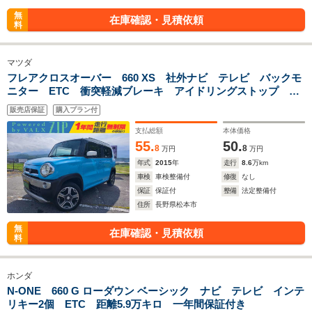
無
在庫確認・見積依頼
料
マツダ
フレアクロスオーバー 660 XS 社外ナビ テレビ バックモ
ニター ETC 衝突軽減ブレーキ アイドリングストップ ア
ルミホイル インテリキー 車検整備付き 一年間保証付き
販売店保証
購入プラン付
支払総額
本体価格
55.
50.
8
8
万円
万円
年式
2015
年
走行
8.6
万km
車検
車検整備付
修復
なし
保証
保証付
整備
法定整備付
住所
長野県松本市
無
在庫確認・見積依頼
料
ホンダ
N-ONE 660 G ローダウン ベーシック ナビ テレビ インテ
リキー2個 ETC 距離5.9万キロ 一年間保証付き