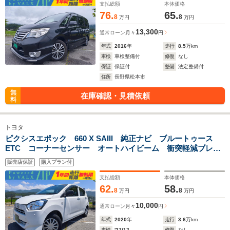
ロ アルミ 車検整備付き 一年間保証付き
支払総額
本体価格
76.
65.
8
8
万円
万円
13,300
通常ローン
月々
円
年式
2016
年
走行
8.5
万km
車検
車検整備付
修復
なし
保証
保証付
整備
法定整備付
住所
長野県松本市
無
在庫確認・見積依頼
料
トヨタ
ピクシスエポック 660 X SAIII 純正ナビ ブルートゥース
ETC コーナーセンサー オートハイビーム 衝突軽減ブレー
キ アイドリングストップ レーンキープアシスト 令和2年
販売店保証
購入プラン付
車 距離3.6万キロ 車検9年12月まで 一年間保証付き
支払総額
本体価格
62.
58.
8
8
万円
万円
10,000
通常ローン
月々
円
年式
2020
年
走行
3.6
万km
車検
'27/12
修復
なし