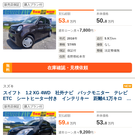
販売店保証
購入プラン付
支払総額
本体価格
53.
50.
8
8
万円
万円
7,800
通常ローン
月々
円
年式
2016
年
走行
5.9
万km
車検
'27/05
修復
なし
保証
保証付
整備
法定整備無
住所
長野県松本市
無
在庫確認・見積依頼
料
スズキ
NEW
スイフト 1.2 XG 4WD 社外ナビ バックモニター テレビ
ETC シートヒーター付き インテリキー 距離4.1万キロ 車
検9年12月まで 一年間保証付き アルミ付(ノーマルタイヤ有)
販売店保証
購入プラン付
支払総額
本体価格
59.
53.
8
8
万円
万円
9,200
通常ローン
月々
円