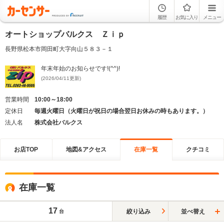
履歴
お気に入り
メニュー
オートショップバルクス Ｚｉｐ
長野県松本市岡田町大字向山５８３－１
年末年始のお知らせです!(^^)!
(2026/04/11更新)
営業時間
10:00～18:00
定休日
毎週火曜日（火曜日が祝日の場合翌日お休みの時もあります。）
法人名
株式会社バルクス
お店TOP
地図&アクセス
在庫一覧
クチコミ
在庫一覧
17
絞り込み
並べ替え
台