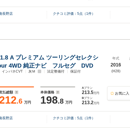
南長野店
クチコミ評価：
5
点（
1
件）
1.8 A プレミアム ツーリングセレクシ
年式
Four 4WD 純正ナビ フルセグ DVD
2016
(H28)
インパネCVT
灰Ｍ
法定整備付
保証付
A
プラン
213.5
支払総額
本体価格
万円
お気に入
212
198
B
プラン
.6
.8
213.2
万円
万円
万円
南長野店
クチコミ評価：
5
点（
1
件）