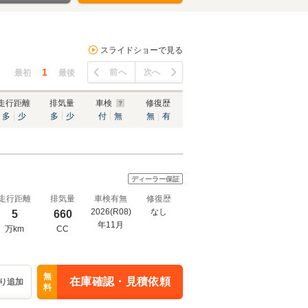
スライドショーで見る
1
前へ
次へ
最初
最後
走行距離
排気量
車検
修復歴
多
少
多
少
付
無
無
有
ディーラー保証
走行距離
排気量
車検有無
修復歴
2026(R08)
なし
5
660
年11月
万km
CC
無
在庫確認・見積依頼
り追加
料