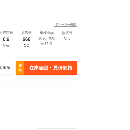
ディーラー保証
走行距離
排気量
車検有無
修復歴
2026(R08)
なし
0.6
660
年11月
万km
CC
無
在庫確認・見積依頼
り追加
料