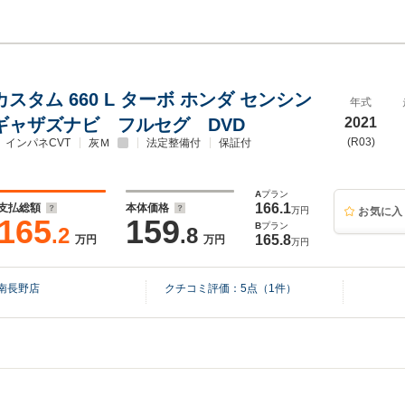
 カスタム 660 L ターボ ホンダ センシン
年式
 ギャザズナビ フルセグ DVD
2021
(R03)
インパネCVT
灰Ｍ
法定整備付
保証付
A
プラン
166.1
支払総額
本体価格
万円
お気に入
165
159
B
プラン
.2
.8
165.8
万円
万円
万円
南長野店
クチコミ評価：
5
点（
1
件）