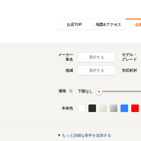
お店TOP
地図&アクセス
在
メーカー
モデル・
選択する
車名
グレード
地域
市区町村
選択する
価格
下限なし
本体色
▼ もっと詳細な条件を追加する