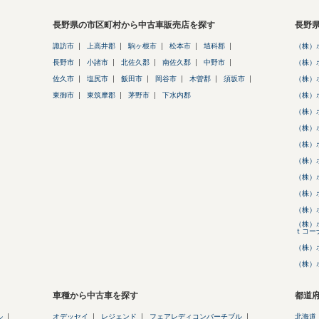
長野県の市区町村から中古車販売店を探す
長野
諏訪市
上高井郡
駒ヶ根市
松本市
埴科郡
（株）
長野市
小諸市
北佐久郡
南佐久郡
中野市
（株）
佐久市
塩尻市
飯田市
岡谷市
木曽郡
須坂市
（株）
東御市
東筑摩郡
茅野市
下水内郡
（株）
（株）
（株）
（株）
（株）
（株）
（株）
（株）
（株）
ｔコー
（株）
（株）
車種から中古車を探す
都道
ル
オデッセイ
レジェンド
フェアレディコンバーチブル
北海道