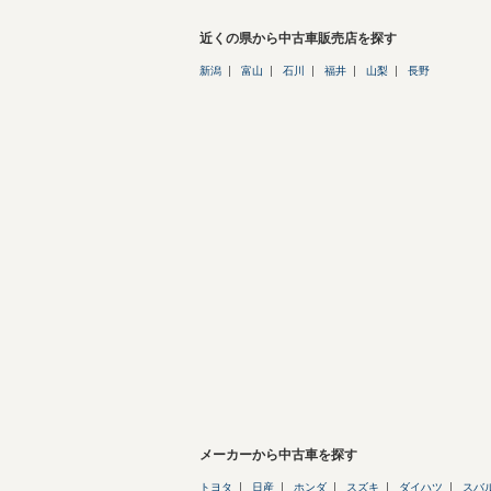
近くの県から中古車販売店を探す
新潟
富山
石川
福井
山梨
長野
メーカーから中古車を探す
トヨタ
日産
ホンダ
スズキ
ダイハツ
スバ