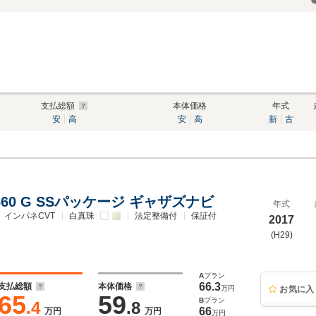
支払総額
本体価格
年式
安
高
安
高
新
古
 660 G SSパッケージ ギャザズナビ
年式
インパネCVT
白真珠
法定整備付
保証付
2017
(H29)
A
プラン
66.3
支払総額
本体価格
万円
お気に入
65
59
B
プラン
.4
.8
66
万円
万円
万円