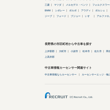
三菱
マツダ
メルセデス・ベンツ
フォルクスワー
BMW
シボレー
ボルボ
アウディ
ポルシェ
ジープ
フォード
プジョー
いすゞ
アルファロ
長野県の市区町村から中古車を探す
上伊那郡
大町市
小諸市
松本市
佐久市
岡
上高井郡
中古車情報カーセンサー関連サイト
中古車情報ならカーセンサー
カーセンサーエッジ・輸