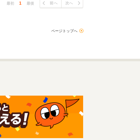
1
前へ
次へ
最初
最後
ページトップへ