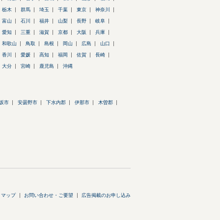
栃木
群馬
埼玉
千葉
東京
神奈川
富山
石川
福井
山梨
長野
岐阜
愛知
三重
滋賀
京都
大阪
兵庫
和歌山
鳥取
島根
岡山
広島
山口
香川
愛媛
高知
福岡
佐賀
長崎
大分
宮崎
鹿児島
沖縄
坂市
安曇野市
下水内郡
伊那市
木曽郡
トマップ
お問い合わせ・ご要望
広告掲載のお申し込み