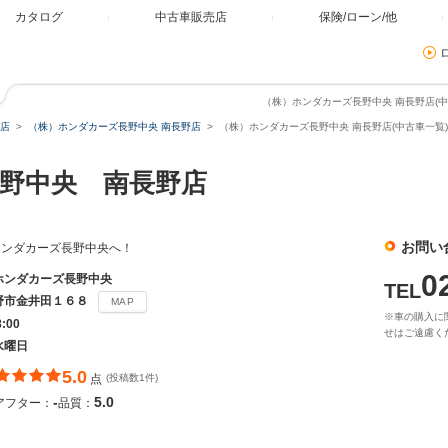
カタログ
中古車販売店
保険/ローン/他
（株）ホンダカーズ長野中央 南長野店(中
店
（株）ホンダカーズ長野中央 南長野店
（株）ホンダカーズ長野中央 南長野店(中古車一覧)
野中央 南長野店
お問い
ホンダカーズ長野中央へ！
0
ホンダカーズ長野中央
TEL
野市金井田１６８
MAP
※車の購入に
8:00
せはご遠慮く
水曜日
5.0
点
(投稿数1件)
-
5.0
アフター：
品質：