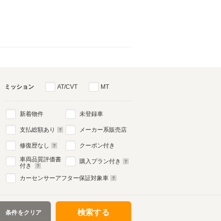
ミッション
AT/CVT
MT
新着物件
未登録車
支払総額あり
メーカー系販売店
修復歴なし
クーポン付き
車両品質評価書
購入プラン付き
付き
カーセンサーアフター保証対象車
検索する
条件をクリア