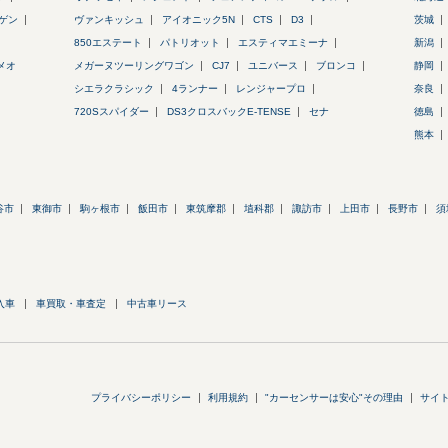
ゲン
ヴァンキッシュ
アイオニック5N
CTS
D3
茨城
850エステート
パトリオット
エスティマエミーナ
新潟
メオ
メガーヌツーリングワゴン
CJ7
ユニバース
ブロンコ
静岡
シエラクラシック
4ランナー
レンジャープロ
奈良
720Sスパイダー
DS3クロスバックE-TENSE
セナ
徳島
熊本
谷市
東御市
駒ヶ根市
飯田市
東筑摩郡
埴科郡
諏訪市
上田市
長野市
須
入車
車買取・車査定
中古車リース
プライバシーポリシー
利用規約
"カーセンサーは安心"その理由
サイ