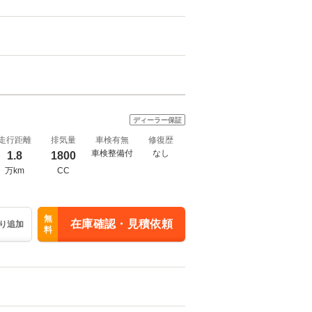
ディーラー保証
走行距離
排気量
車検有無
修復歴
車検整備付
なし
1.8
1800
万km
CC
無
在庫確認・見積依頼
り追加
料