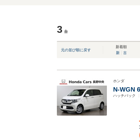
3
台
新着順
元の並び順に戻す
新
古
ホンダ
N-WGN
ハッチバック