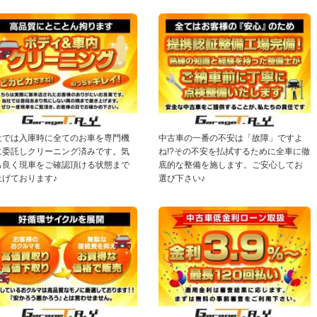
社では入庫時に全てのお車を専門機
中古車の一番の不安は「故障」ですよ
に委託しクリーニング済みです。気
ね!?その不安を払拭するために全車に徹
ち良く現車をご確認頂ける状態まで
底的な整備を施します。ご安心してお
上げております♪
選び下さい♪