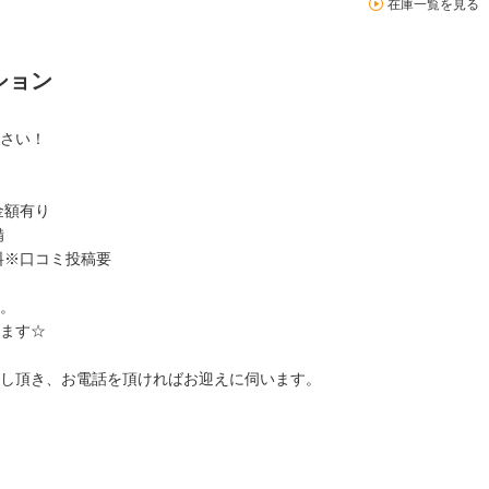
在庫一覧を見る
ション
さい！
金額有り
備
料※口コミ投稿要
。
ます☆
し頂き、お電話を頂ければお迎えに伺います。