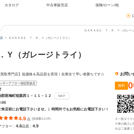
カタログ
中古車販売店
保険/ローン/他
ＧＡＲＡＧＥ Ｔ．Ｒ．Ｙ（ガレージ
店
ＧＡＲＡＧＥ Ｔ．Ｒ．Ｙ（ガレージトライ）
Ｒ．Ｙ（ガレージトライ）
お問い
す買取専門店】低価格＆高品質を実現！在庫全て早い者勝ちです☆
0
ンサーアフター保証取扱店
無料
壱
駒郡斑鳩町稲葉西１－１１－１２
MAP
9:00
ご来店前にお電話下さいませ。）時間外でもお気軽にお電話下さい！
4.9
点
(投稿数211件)
※一部ダイヤ
※車の購入に
4.8
4.9
アフター：
品質：
せはご遠慮く