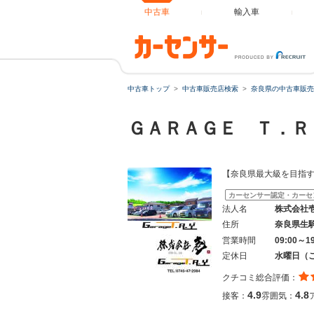
中古車
輸入車
中古車トップ
中古車販売店検索
奈良県の中古車販売
ＧＡＲＡＧＥ Ｔ．
【奈良県最大級を目指
カーセンサー認定・カーセ
法人名
株式会社
住所
奈良県生
営業時間
09:00～1
定休日
水曜日（
クチコミ総合評価：
4.9
4.8
接客：
雰囲気：