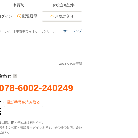
車買取
お役立ち記事
ログイン
閲覧履歴
お気に入り
サイトマップ
トライ） | 中古車なら【カーセンサー】
2023/04/30更新
合わせ
078-6002-240249
電話番号を読み取る
ル回線、IP・光回線は利用不可。
関するご相談・確認専用ダイヤルです。その他のお問い合わ
ださい。