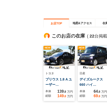
地図&アクセス
在
お店TOP
このお店の在庫
(
22
台掲載
NEW
NEW
トヨタ
日産
プリウス 1.8 A ユ
デイズルークス
ーザー…
660 ハイ…
139
64
本体
本体
.8
万円
.8
万円
149
69
総額
総額
.8
万円
.8
万円