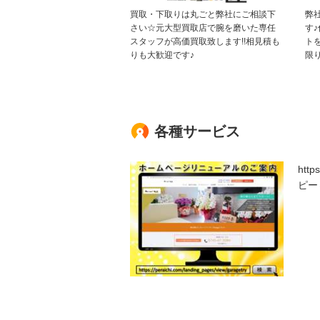
買取・下取りは丸ごと弊社にご相談下
弊
さい☆元大型買取店で腕を磨いた専任
す
スタッフが高価買取致します!!相見積も
ト
りも大歓迎です♪
限
各種サービス
htt
ピー