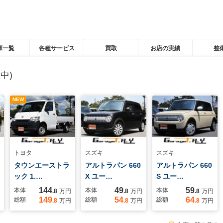
庫一覧
各種サービス
買取
お店の実績
整
中)
NEW
トヨタ
スズキ
スズキ
タウンエーストラ
アルトラパン 660
アルトラパン 660
ック 1.…
X ユー…
S ユー…
144
49
59
本体
本体
本体
.8
万円
.8
万円
.8
万円
149
54
64
総額
総額
総額
.8
万円
.8
万円
.8
万円