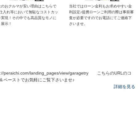
社のおクルマが安い理由はこちらで
当社ではローン金利もお求めやすい金
♪仕入れ等において無駄なコストカッ
利設定♪提携ローンご利用の際は事前審
を実現！その中でも高品質なモノに
査が必要ですのでお電話にてご連絡下
り展示！
さいませ。
ps://peraichi.com/landing_pages/view/garagetry こちらのURLのコ
＆ペーストでお気軽にご覧下さいませ♪
詳細を見る