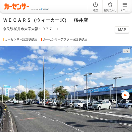
履歴
お気に入り
メニュー
ＷＥＣＡＲＳ（ウィーカーズ） 桜井店
奈良県桜井市大字大福１０７７－１
MAP
カーセンサー認定取扱店
カーセンサーアフター保証取扱店
1/7