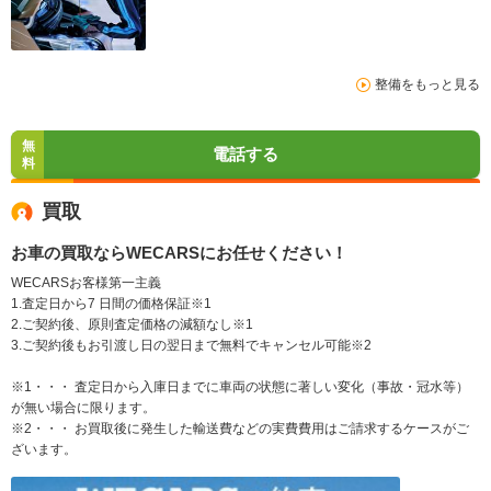
整備をもっと見る
無
電話する
料
買取
お車の買取ならWECARSにお任せください！
WECARSお客様第一主義
1.査定日から7 日間の価格保証※1
2.ご契約後、原則査定価格の減額なし※1
3.ご契約後もお引渡し日の翌日まで無料でキャンセル可能※2
※1・・・ 査定日から入庫日までに車両の状態に著しい変化（事故・冠水等）
が無い場合に限ります。
※2・・・ お買取後に発生した輸送費などの実費費用はご請求するケースがご
ざいます。