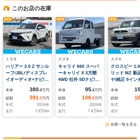
このお店の在庫
NEW
NEW
NEW
トヨタ
スズキ
スズキ
ハリアー 2.0 Z サンル
キャリイ 660 スーパ
クロスビー 1.
ーフ/JBL/ディスプレ
ーキャリイ X 3方開
リッド MZ 新
イオーディオ+ナビ/デ
4WD 社外 SDナビ/ヘ
ヤ/純正 9イン
ジタルインナーミラ
ッドランプ HID/EBD
ビ/セーフティ
380
95
1
本体
.4
万円
本体
.4
万円
本体
ー/衝突安全装置/パノ
付ABS/ワンセグTV/エ
ト(スズキ)/シ
391
106
1
総額
.5
万円
総額
.9
万円
総額
ラミックビューモニタ
アバッグ 運転席/エア
ター 前席/車
年式
2024
年
年式
2020
年
年式
ー/車線逸脱防止支援
バッグ 助手席/パワー
止支援システム
走行
2.8
万km
走行
7.4
万km
走行
システム/シート ハー
ウインドウ/キーレス
イブレコーダー
フレザー/電動バック
エントリー/パワース
ヘッドランプ
在庫一覧を見る
ドア
テアリング/マニュア
LED/Bluetoo
ルエアコン