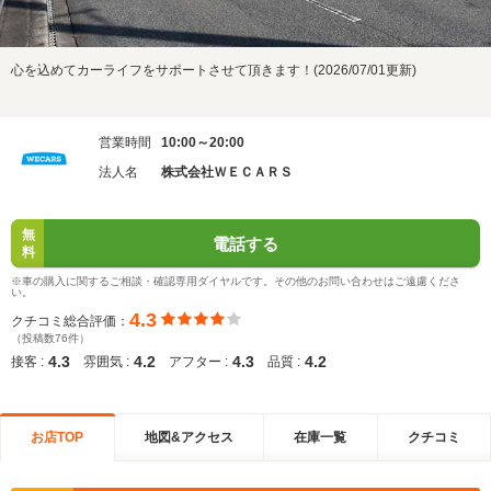
心を込めてカーライフをサポートさせて頂きます！(2026/07/01更新)
営業時間
10:00～20:00
法人名
株式会社ＷＥＣＡＲＳ
無
電話する
料
※車の購入に関するご相談・確認専用ダイヤルです。その他のお問い合わせはご遠慮くださ
い。
4.3
クチコミ総合評価：
（投稿数76件）
4.3
4.2
4.3
4.2
接客 :
雰囲気 :
アフター :
品質 :
お店TOP
地図&アクセス
在庫一覧
クチコミ