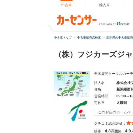
中古車
輸入車
中古車トップ
中古車販売店検索
新潟県の中古車販売
（株）フジカーズジャ
全国展開トータルカー
法人名
株式会社
住所
新潟県西
営業時間
09:00～1
定休日
火曜日
このお店のホームペ
クチコミ総合評価：
4.8
4.9
接客：
雰囲気：