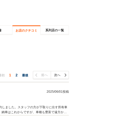
備
系列店の一覧
お店のクチコミ
1
2
前へ
次へ
最初
最後
2025/06/01投稿
約しました。スタッフの方が下取りに出す所有車
、納車はこれからですが、車種も豊富で遠方から