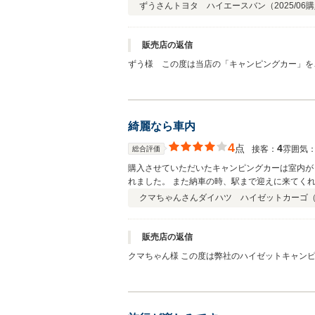
出かけた甲斐がありました。
ずうさん
トヨタ ハイエースバン（
2025/06
購
販売店の返信
ずう様 この度は当店の「キャンピングカー」を
付けたい装備、ご相談ごとなどございましたら
今後とも、宜しくお願い致します。
綺麗なら車内
4
点
4
接客：
雰囲気
総合評価
購入させていただいたキャンピングカーは室内が
れました。 また納車の時、駅まで迎えに来てく
クマちゃんさん
ダイハツ ハイゼットカーゴ
販売店の返信
クマちゃん様 この度は弊社のハイゼットキャンピングカーをご成約有難う御座います。 遠方からの
きました。 事業で使用するとの事で活躍の幅が