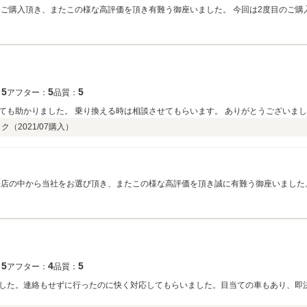
グカーライフを全力でサポートさせて頂きますので、今後とも宜しくお願い致します
5
5
5
：
アフター：
品質：
ても助かりました。 乗り換える時は相談させてもらいます。 ありがとうございま
ック（
2021/07
購入）
売店の中から当社をお選び頂き、またこの様な高評価を頂き誠に有難う御座いました。
らない事などありましたらお気軽にご連絡下さい。 また、ご納車後のメンテナンス
ートさせて頂きますのでこれからも宜しくお願い致します。
5
4
5
：
アフター：
品質：
した。連絡もせずに行ったのに快く対応してもらいました。目当ての車もあり、即決