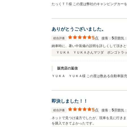
たっくＴＴ様 この度は弊社のキャンピングカーをご購入頂き、またこの様な高評価を頂き有難う御座いました。 今回は2度目のご購入との事でしたが、私共の提案にご満足して頂き
大変嬉しく思います。 たっくＴＴ様キャンピン
ありがとうございました。
5
点
5
接客：
雰囲気
総合評価
納車時に、暑い中装備の説明を詳しくして頂きと
ＹＵＫＡ ＹＵＫＡさん
マツダ ボンゴトラ
販売店の返信
ＹＵＫＡ ＹＵＫＡ様 この度は数ある自動車販
ャンピングカーをお取り扱うに辺り、今後も分か
Ａ ＹＵＫＡ様のキャンピングカーライフをサポ
即決しました！！
5
点
5
接客：
雰囲気
総合評価
ネットで見つけ遠方でしたが、現車を見に行きま
を購入できてよかったです。