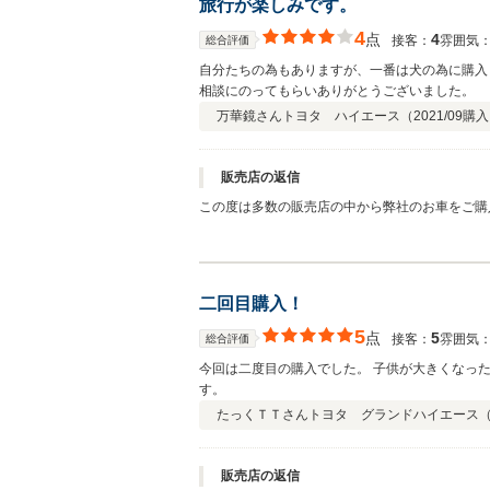
旅行が楽しみです。
4
点
4
接客：
雰囲気
総合評価
自分たちの為もありますが、一番は犬の為に購入
相談にのってもらいありがとうございました。
万華鏡さん
トヨタ ハイエース（
2021/09
購入
販売店の返信
この度は多数の販売店の中から弊社のお車をご購
ンピングカーの楽しみ方の１つですので、これか
談下さいませ。この度は誠に有難う御座いました
二回目購入！
5
点
5
接客：
雰囲気
総合評価
今回は二度目の購入でした。 子供が大きくなっ
す。
たっくＴＴさん
トヨタ グランドハイエース
販売店の返信