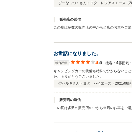
ぴーなっつ：さん
トヨタ レジアスエース（
2
販売店の返信
この度は多数の販売店の中から当店のお車をご購
等、全国に店舗が御座いますのでその際には是非
お世話になりました。
4
点
4
接客：
雰囲気
総合評価
キャンピングカーの装備も特殊で分からないこと
た。ありがとうございました。
◎ハルキさん
トヨタ ハイエース（
2021/08
購
販売店の返信
この度は多数の販売店の中から当店のお車をご購
等あるかと思いますがその際には是非お気軽にご