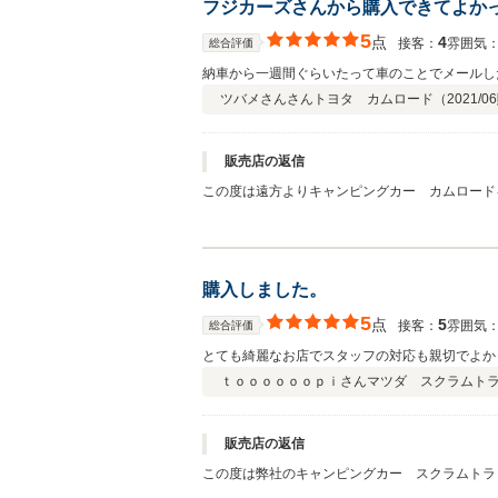
フジカーズさんから購入できてよか
5
点
4
接客：
雰囲気
総合評価
納車から一週間ぐらいたって車のことでメールし
ツバメさんさん
トヨタ カムロード（
2021/06
販売店の返信
この度は遠方よりキャンピングカー カムロード
をカムロードと共に楽しんで頂けますと幸いです
購入しました。
5
点
5
接客：
雰囲気
総合評価
とても綺麗なお店でスタッフの対応も親切でよか
ｔｏｏｏｏｏｏｐｉさん
マツダ スクラムト
販売店の返信
この度は弊社のキャンピングカー スクラムトラ
かり行いますので、 これからも引き続き宜しく