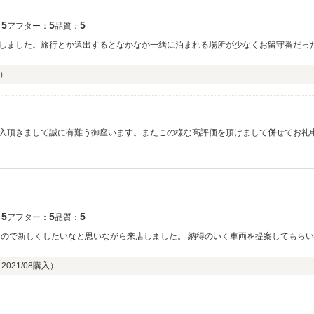
5
5
5
：
アフター：
品質：
しました。旅行とか遠出するとなかなか一緒に泊まれる場所が少なくお留守番だっ
）
入頂きまして誠に有難う御座います。またこの様な高評価を頂けまして併せてお礼
ら是非たくさん思い出を作って頂けるとこちらも嬉しく思います。ご納車後に関し
。今後とも宜しくお願い致します。
5
5
5
：
アフター：
品質：
たので新しくしたいなと思いながら来店しました。 納得のいく車両を提案してもらい
（
2021/08
購入）