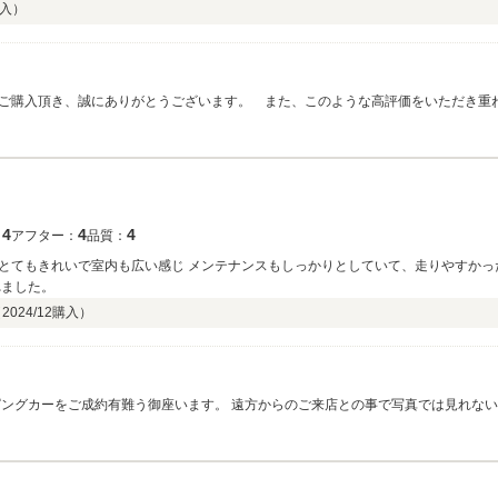
入）
ご購入頂き、誠にありがとうございます。 また、このような高評価をいただき重
お気軽にご連絡下さいませ！ ずう様のキャンピングカーライフを全国のフジカー
4
4
4
：
アフター：
品質：
とてもきれいで室内も広い感じ メンテナンスもしっかりとしていて、走りやすかっ
れました。
（
2024/12
購入）
ご来店との事で写真では見れない箇所の確認もして頂けてこちらも安心して販売で
広がりますが、キャンピングカーの力を最大限発揮して楽しんでいただければと思い