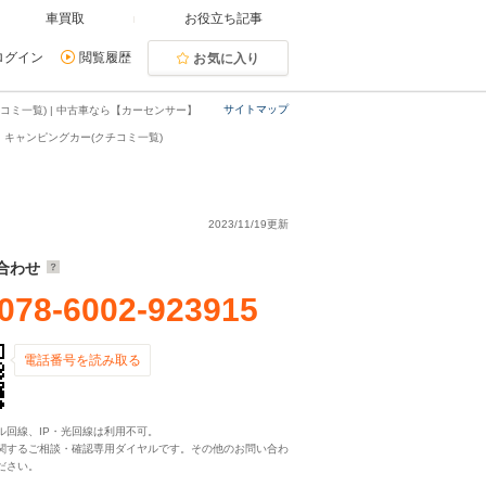
車買取
お役立ち記事
ログイン
閲覧履歴
お気に入り
サイトマップ
ミ一覧) | 中古車なら【カーセンサー】
 キャンピングカー(クチコミ一覧)
2023/11/19更新
合わせ
078-6002-923915
電話番号を読み取る
ル回線、IP・光回線は利用不可。
関するご相談・確認専用ダイヤルです。その他のお問い合わ
ださい。