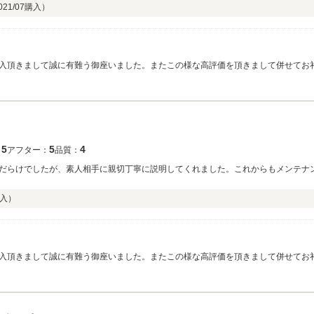
021/07
購入）
入頂きまして誠に有難う御座いました。またこの様な高評価を頂きまして併せてお
、お気軽にご相談頂ければ幸いです。今後とも宜しくお願い致します。
5
5
4
：
アフター：
品質：
だらけでしたが、素人相手に親切丁寧に説明してくれました。これからもメンテナ
入）
入頂きまして誠に有難う御座いました。またこの様な高評価を頂きまして併せてお礼
連絡を頂ければ幸いです。今後とも宜しくお願い致します。