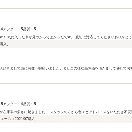
4
5
5
：
アフター：
品質：
すく 気に入った車が見つかってよかったです。 親切に対応してくださりありがと
購入）
入頂きまして誠に有難う御座いました。またこの様な高評価を頂きまして併せてお礼
など御座いましたら、引き続きお気軽にお申し付け下さい。今後とも宜しくお願い
5
4
5
：
アフター：
品質：
が在庫車の多さに驚きました。 スタッフの方から色々とアドバイスをいただき不安
イエース（
2021/07
購入）