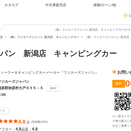
カタログ
中古車販売店
保険/ローン/他
（株）フジカーズジャパン 新潟店 キャンピングカー(クチコ
店
（株）フジカーズジャパン 新潟店 キャンピングカー
（株）フジカーズジャパン 新潟店
パン 新潟店 キャンピングカー
お問い
ディーラー＆キャンピングカーメーカー『フジカーズジャパン』
0
フジカーズジャパン
無料
蒲原郡弥彦村大戸６５５－５
MAP
8:00
ージ
※一部ダイヤ
4.8
※車の購入に
点
(投稿数28件)
せはご遠慮く
4.8
4.8
アフター：
品質：