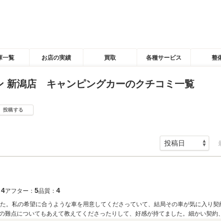
庫一覧
お店の実績
買取
各種サービス
整
ン 新潟店 キャンピングカーのクチコミ一覧
投稿する
4
5
4
：
アフター：
品質：
した。私の希望に合うような車を用意してくださっていて、結局その車が気に入り契
の難点についてもあえて教えてくださったりして、好感が持てました。細かい契約