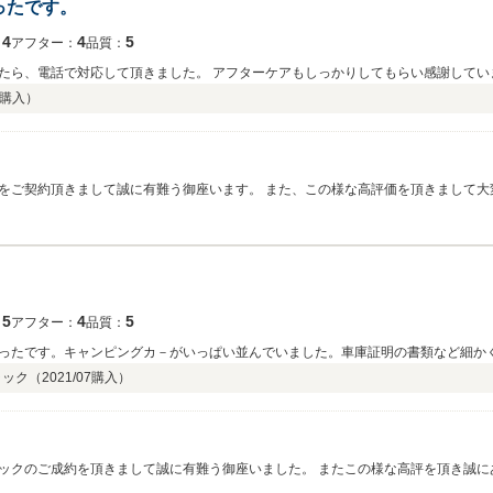
ったです。
4
4
5
：
アフター：
品質：
たら、電話で対応して頂きました。 アフターケアもしっかりしてもらい感謝してい
購入）
をご契約頂きまして誠に有難う御座います。 また、この様な高評価を頂きまして大
。 この度は誠に有難う御座いました。 今後とも弊社を宜しくお願い致します。
5
4
5
：
アフター：
品質：
ったです。キャンピングカ－がいっぱい並んでいました。車庫証明の書類など細か
ラック（
2021/07
購入）
ックのご成約を頂きまして誠に有難う御座いました。 またこの様な高評を頂き誠に
お願い致します。 この度は誠にありがとう御座いました。