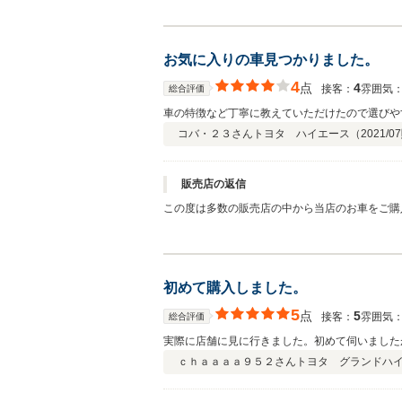
お気に入りの車見つかりました。
4
点
4
接客：
雰囲気
総合評価
車の特徴など丁寧に教えていただけたので選びや
コバ・２３さん
トヨタ ハイエース（
2021/07
販売店の返信
この度は多数の販売店の中から当店のお車をご購
ポートさせて頂きますので、ご不明な点やご要望
初めて購入しました。
5
点
5
接客：
雰囲気
総合評価
実際に店舗に見に行きました。初めて伺いました
ｃｈａａａａ９５２さん
トヨタ グランドハ