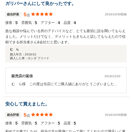
ご納車時に喜んでいただき大変嬉しかったです。ヴァンガードは本
ガリバーさんにして良かったです。
当に使い勝手が良いお車です。また、10年保証が付いていますので
気に入っていただき長く乗っていただければなと思います。また、
5
総合評価
2016/10/30投稿
点
今回ご購入いただきましたのことはもちろん、お車のことなのであ
5
5
4
4
接客 :
ればなんでもご相談に乗らせていただきますのでお気軽にお声掛け
雰囲気 :
アフター :
品質 :
ください。新潟のＭｉ様のカーライフをサポートさせて頂くべく精
急な相談や悩んでいる所のアドバイスなど、とても親切に話を聞いてもらえ
一杯尽力致しますので、今後とも末永くよろしくお願い申し上げま
ました。メリットだけでなく、デメリットもきちんと話してもらえたので信
す。
頼できる担当者さん&会社だと思います。
む ら
購入年月：
2016/10
購入した車：ホンダ フリード
販売店の返信
2016/12/20
む ら様 この度は当店にてご購入誠にありがとうございました。
また返信が遅くなり申し訳ございませんでした。 お車にも慣れてき
ましたでしょうか？フリードはサイズも丁度よく使い勝手も良いお
車です。お子様とのお出かけに大活躍されている事かと思います。
安心して買えました。
たくさんお出かけして、たくさん楽しい思い出を作ってください。
またお近くへ来られた際はいつでもお立ち寄りください。フリード
5
総合評価
2016/10/28投稿
点
を一杯一杯可愛がってあげてください。今後とも末長くよろしくお
5
5
5
5
接客 :
願い致します。
雰囲気 :
アフター :
品質 :
初めての車でしたが、担当の方が親身になって探してくれたので満足いく車