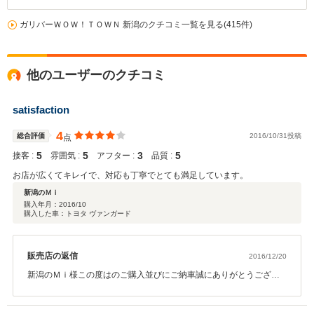
ガリバーＷＯＷ！ＴＯＷＮ 新潟のクチコミ一覧を見る(415件)
他のユーザーのクチコミ
satisfaction
4
総合評価
2016/10/31投稿
点
5
5
3
5
接客 :
雰囲気 :
アフター :
品質 :
お店が広くてキレイで、対応も丁寧でとても満足しています。
新潟のＭｉ
購入年月：
2016/10
購入した車：トヨタ ヴァンガード
販売店の返信
2016/12/20
新潟のＭｉ様この度はのご購入並びにご納車誠にありがとうござい
ました。また、ご返信が遅くなってしまい申し訳ありませんでし
た。ボルドーと黒でだいぶ迷われて黒をご購入いただきましたね。