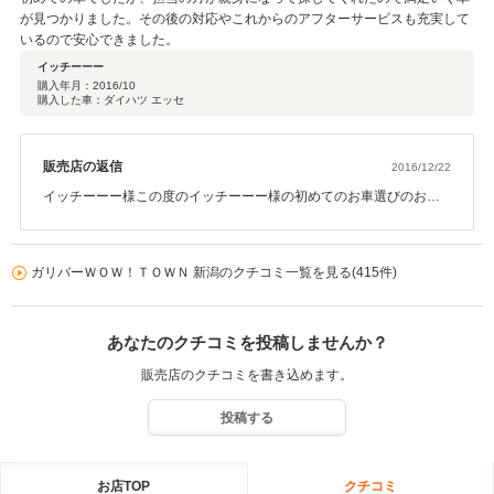
が見つかりました。その後の対応やこれからのアフターサービスも充実して
いるので安心できました。
イッチーーー
購入年月：
2016/10
購入した車：ダイハツ エッセ
販売店の返信
2016/12/22
イッチーーー様この度のイッチーーー様の初めてのお車選びのお役
に立てて本当に嬉しく思っております。ありがとうございました。
その後お車の調子はいかがでしょうか。拘りのマニュアルもご満足
いただけたでしょうか。保証期限もございますので何か気になる点
ガリバーＷＯＷ！ＴＯＷＮ 新潟のクチコミ一覧を見る(415件)
等ございましたらお気軽にご連絡の程宜しくお願いいたします。
あなたのクチコミを投稿しませんか？
販売店のクチコミを書き込めます。
投稿する
お店TOP
クチコミ