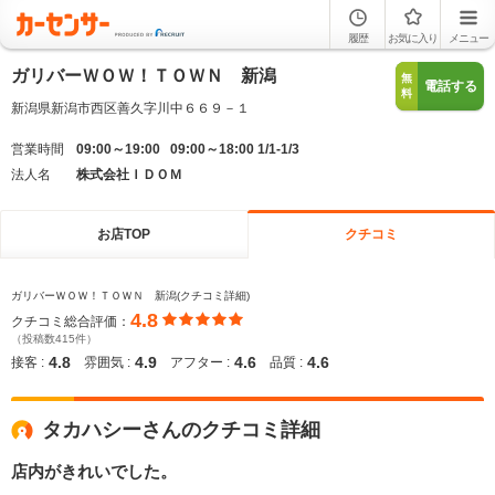
履歴
お気に入り
メニュー
ガリバーＷＯＷ！ＴＯＷＮ 新潟
無
電話する
料
新潟県新潟市西区善久字川中６６９－１
営業時間
09:00～19:00 09:00～18:00 1/1-1/3
法人名
株式会社ＩＤＯＭ
お店TOP
クチコミ
ガリバーＷＯＷ！ＴＯＷＮ 新潟(クチコミ詳細)
4.8
クチコミ総合評価：
（投稿数415件）
4.8
4.9
4.6
4.6
接客 :
雰囲気 :
アフター :
品質 :
タカハシーさんのクチコミ詳細
店内がきれいでした。