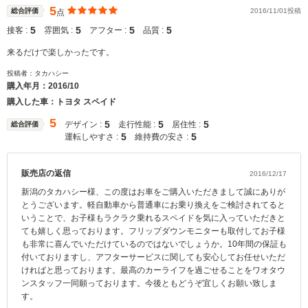
5
総合評価
2016/11/01投稿
点
5
5
5
5
接客 :
雰囲気 :
アフター :
品質 :
来るだけで楽しかったです。
投稿者：タカハシー
購入年月：
2016/10
購入した車：トヨタ スペイド
5
5
5
5
デザイン :
走行性能 :
居住性 :
総合評価
5
5
運転しやすさ :
維持費の安さ :
販売店の返信
2016/12/17
新潟のタカハシー様、この度はお車をご購入いただきまして誠にありが
とうございます。軽自動車から普通車にお乗り換えをご検討されてると
いうことで、お子様もラクラク乗れるスペイドを気に入っていただきと
ても嬉しく思っております。フリップダウンモニターも取付してお子様
も非常に喜んでいただけているのではないでしょうか。10年間の保証も
付いておりますし、アフターサービスに関しても安心してお任せいただ
ければと思っております。最高のカーライフを過ごせることをワオタウ
ンスタッフ一同願っております。今後ともどうぞ宜しくお願い致しま
す。