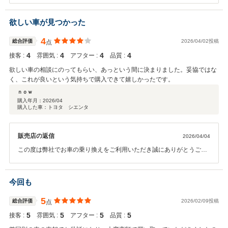
ます。重ねてお礼申し上げます。 ご納車までまだ日がございますが、
引き続きよろしくお願いいたします。
欲しい車が見つかった
4
総合評価
2026/04/02投稿
点
4
4
4
4
接客 :
雰囲気 :
アフター :
品質 :
欲しい車の相談にのってもらい、あっという間に決まりました。妥協ではな
く、これが良いという気持ちで購入できて嬉しかったです。
ｎｏｗ
購入年月：
2026/04
購入した車：トヨタ シエンタ
販売店の返信
2026/04/04
この度は弊社でお車の乗り換えをご利用いただき誠にありがとうござ
います。 次のお車についてもご期待いただいておりますこと、重ねて
お礼申し上げます。 ご納車についてはこれからかと思いますが、引き
続きご期待に添えますよう尽力させていただきます。 引き続き今後と
今回も
もよろしくお願いいたします。
5
総合評価
2026/02/09投稿
点
5
5
5
5
接客 :
雰囲気 :
アフター :
品質 :