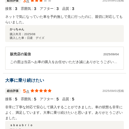
3
総合評価
2025/09/01投稿
点
3
3
3
3
接客 :
雰囲気 :
アフター :
品質 :
ネットで気になっていた車を予約無しで見に行ったのに、親切に対応しても
らいました。
かっちゃん
購入年月：
2025/08
購入した車：日産 デイズ
販売店の返信
2025/09/04
この度は当店へお車の購入をお任せいただき誠にありがとうございま
した。 担当者への嬉しいお言葉ありがとうございます。重ねてお礼申
し上げます。 ご納車は一区切りとなります。これから永くお乗りいた
だけますよう、カーライフを新潟南店スタッフ一同しっかりとサポー
大事に乗り続けたい
トさせていただきますので今後ともよろしくお願いいたします。
5
総合評価
2025/09/01投稿
点
5
5
5
5
接客 :
雰囲気 :
アフター :
品質 :
非常に丁寧な対応で安心して購入することができました。車の状態も非常に
よく、満足しています。大事に乗り続けたいと思います。ありがとうござい
ました。
ｓｂｅｕｂｒｉｏ