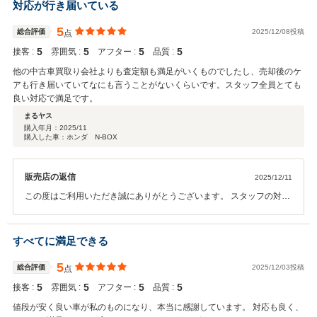
へと切り替わりますが、変わらずのサービスを継続させていただきま
対応が行き届いている
すので、お困りの際はお気軽にご相談ください。今後とも何卒よろし
くお願い申し上げます。
5
総合評価
2025/12/08投稿
点
5
5
5
5
接客 :
雰囲気 :
アフター :
品質 :
他の中古車買取り会社よりも査定額も満足がいくものでしたし、売却後のケ
アも行き届いていてなにも言うことがないくらいです。スタッフ全員とても
良い対応で満足です。
まるヤス
購入年月：
2025/11
購入した車：ホンダ N-BOX
販売店の返信
2025/12/11
この度はご利用いただき誠にありがとうございます。 スタッフの対応
につきましてもご満足いただけましたようで何よりでございます。う
れしいお言葉重ねて御礼申し上げます。 引き続きご満足いただけます
ようサービスの向上に努めてまいります。今後とも何卒宜しくお願い
すべてに満足できる
致します。
5
総合評価
2025/12/03投稿
点
5
5
5
5
接客 :
雰囲気 :
アフター :
品質 :
値段が安く良い車が私のものになり、本当に感謝しています。 対応も良く、