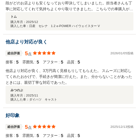
段がどのお店よりも安くなっており即決してしまいました。担当者さんも丁
寧に対応してくれて気持ちよくやり取りできました。 こちらでの車購入が3
台目になりますが毎回値段には満足しています。 今回の車も大切に乗り続け
トム
たいと思います。
購入年月：
2025/12
購入した車：日産 セレナ 1.2 e-POWER ハイウェイスター V
他店より対応が良く
5
総合評価
2026/01/05投稿
点
5
5
5
5
接客 :
雰囲気 :
アフター :
品質 :
他店より対応が良く、3万円高く見積もりしてもらえた。 スムーズに対応し
てくれたおかげで、手続きが簡潔に行えた。また、分からないことがあった
ときには、親切丁寧な対応であった。
みつのぶ
購入年月：
2025/11
購入した車：ダイハツ キャスト
好印象
5
総合評価
2025/12/13投稿
点
5
5
5
5
接客 :
雰囲気 :
アフター :
品質 :