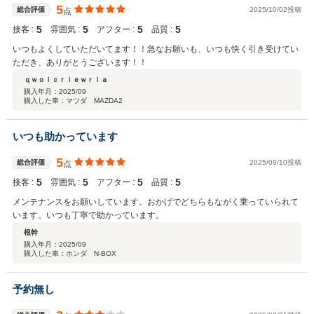
5
総合評価
2025/10/02投稿
点
5
5
5
5
接客 :
雰囲気 :
アフター :
品質 :
いつもよくしていただいてます！！急なお願いも、いつも快く引き受けてい
ただき、ありがとうございます！！
ｑｗｏｉｃｒｉｅｗｒｉａ
購入年月：
2025/09
購入した車：マツダ MAZDA2
いつも助かっています
5
総合評価
2025/09/10投稿
点
5
5
5
5
接客 :
雰囲気 :
アフター :
品質 :
メンテナンスをお願いしています。おかげでどちらもながく乗っていられて
います。いつも丁寧で助かっています。
根幹
購入年月：
2025/09
購入した車：ホンダ N-BOX
予約無し