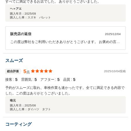
すべてに満足できるお店でした。 ありがとうございました。
ヘ＝アエ
購入年月：
2025/09
購入した車：スズキ パレット
販売店の返信
2025/12/04
この度は弊社をご利用いただきありがとうございます。 お褒めの言葉
ありがとうございます。重ねて御礼申し上げます。 今後とも何卒よろ
しくお願いいたします。
スムーズ
5
総合評価
2025/10/04投稿
点
5
5
5
5
接客 :
雰囲気 :
アフター :
品質 :
予約がスムーズに取れ、車検作業も速かったです。全てに満足できる内容で
した。この度はありがとうございました。
唯元
購入年月：
2025/06
購入した車：ダイハツ タフト
コーティング