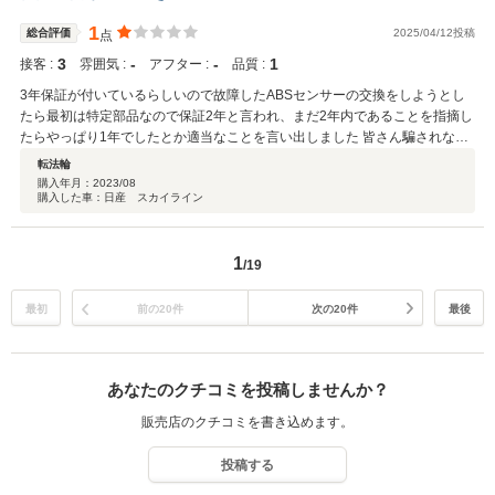
1
総合評価
2025/04/12投稿
点
3
‐
‐
1
接客 :
雰囲気 :
アフター :
品質 :
3年保証が付いているらしいので故障したABSセンサーの交換をしようとし
たら最初は特定部品なので保証2年と言われ、まだ2年内であることを指摘し
たらやっぱり1年でしたとか適当なことを言い出しました 皆さん騙されない
ように、買う前の接客、店舗の清潔さ、車の見た目は良いですが中身はボロ
転法輪
ボロです(色々な意味で)
購入年月：
2023/08
購入した車：日産 スカイライン
1
/19
最初
前の20件
次の20件
最後
あなたのクチコミを投稿しませんか？
販売店のクチコミを書き込めます。
投稿する