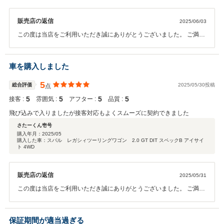
販売店の返信
2025/06/03
この度は当店をご利用いただき誠にありがとうございました。 ご満足
のお言葉重ねてお礼申し上げます。 お気に入りいただけるクルマに出
会えて我々も大変嬉しく思います。 今後も素敵なカーライフを南店ス
タッフ一同しっかりとサポートさせていただきます。是非また点検等
車を購入しました
でお待ちしております。 今後ともよろしくお願いいたします。
5
総合評価
2025/05/30投稿
点
5
5
5
5
接客 :
雰囲気 :
アフター :
品質 :
飛び込みで入りましたが接客対応もよくスムーズに契約できました
さたーくん壱号
購入年月：
2025/05
購入した車：スバル レガシィツーリングワゴン 2.0 GT DIT スペックB アイサイ
ト 4WD
販売店の返信
2025/05/31
この度は当店をご利用いただき誠にありがとうございました。 ご満足
のお言葉重ねてお礼申し上げます。 今後も素敵なカーライフを南店ス
タッフ一同しっかりとサポートさせていただきます。是非また点検等
でお待ちしております。 今後ともよろしくお願いいたします。
保証期間が適当過ぎる