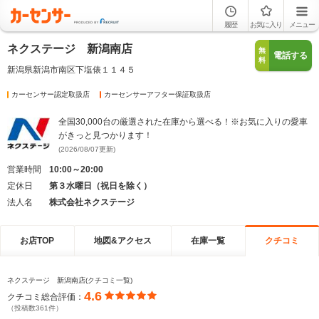
履歴
お気に入り
メニュー
ネクステージ 新潟南店
無
電話する
料
新潟県新潟市南区下塩俵１１４５
カーセンサー認定取扱店
カーセンサーアフター保証取扱店
全国30,000台の厳選された在庫から選べる！※お気に入りの愛車
がきっと見つかります！
(2026/08/07更新)
営業時間
10:00～20:00
定休日
第３水曜日（祝日を除く）
法人名
株式会社ネクステージ
お店TOP
地図&アクセス
在庫一覧
クチコミ
ネクステージ 新潟南店(クチコミ一覧)
4.6
クチコミ総合評価：
（投稿数361件）