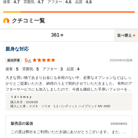
4.7
4.7
4.6
4.6
接客 :
雰囲気 :
アフター :
品質 :
クチコミ一覧
361
並べ替え
件
親身な対応
5
総合評価
2026/08/02投稿
点
5
5
3
4
接客 :
雰囲気 :
アフター :
品質 :
大きな買い物であまりお金にも余裕のない中、必要なオプションなどはしっ
かりとご提案いただき、納得のうえで契約させていただきました。 有料のア
フターサービスにも加入しましたので、今後も継続した手厚いフォローを期
待しています。
ｔｄｒｋｍｓｙ
購入年月：
2026/08
購入した車：スズキ ソリオ 1.2 バンディット ハイブリッド MV 4WD
販売店の返信
2026/08/03
この度は弊社をご利用いただき誠にありがとうございます。 また、ご
契約内容に関しましてもご満足いただけましたようで何よりでござい