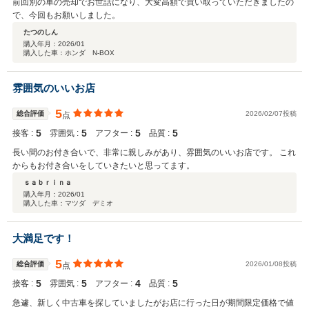
前回別の車の売却でお世話になり、大変高額で買い取っていただきましたの
で、今回もお願いしました。
たつのしん
購入年月：
2026/01
購入した車：ホンダ N-BOX
雰囲気のいいお店
5
総合評価
2026/02/07投稿
点
5
5
5
5
接客 :
雰囲気 :
アフター :
品質 :
長い間のお付き合いで、非常に親しみがあり、雰囲気のいいお店です。 これ
からもお付き合いをしていきたいと思ってます。
ｓａｂｒｉｎａ
購入年月：
2026/01
購入した車：マツダ デミオ
大満足です！
5
総合評価
2026/01/08投稿
点
5
5
4
5
接客 :
雰囲気 :
アフター :
品質 :
急遽、新しく中古車を探していましたがお店に行った日が期間限定価格で値