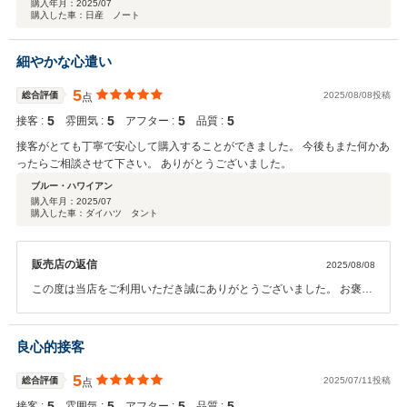
購入年月：
2025/07
購入した車：日産 ノート
細やかな心遣い
5
総合評価
2025/08/08投稿
点
5
5
5
5
接客 :
雰囲気 :
アフター :
品質 :
接客がとても丁寧で安心して購入することができました。 今後もまた何かあ
ったらご相談させて下さい。 ありがとうございました。
ブルー・ハワイアン
購入年月：
2025/07
購入した車：ダイハツ タント
販売店の返信
2025/08/08
この度は当店をご利用いただき誠にありがとうございました。 お褒め
のお言葉重ねてお礼申し上げます。 弊社の対応にもご満足いただき大
変嬉しく思います。 今後も素敵なカーライフを南店スタッフ一同しっ
かりとサポートさせていただきます。是非また点検等でお待ちしてお
良心的接客
ります。 今後ともよろしくお願いいたします。
5
総合評価
2025/07/11投稿
点
5
5
5
5
接客 :
雰囲気 :
アフター :
品質 :