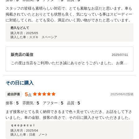
スタッフの皆様も素晴らしい対応で、とても素敵なお店だと思います。車も
掲載されていたとおりとても状態も良く、気になっている事はスピーディー
に対処してくれ、とても安心、満足のいく買い物ができたと思っています。
悠久などんて
購入年月：
2025/05
購入した車：スズキ スペーシア
販売店の返信
2025/07/11
この度は当店をご利用いただき誠にありがとうございました。 お褒め
のお言葉重ねてお礼申し上げます。 弊社の対応にもご満足いただき大
変嬉しく思います。 今後も素敵なカーライフを南店スタッフ一同しっ
かりとサポートさせていただきます。是非また点検等でお待ちしてお
その日に購入
ります。 今後ともよろしくお願いいたします。
5
総合評価
2025/06/02投稿
点
5
5
5
5
接客 :
雰囲気 :
アフター :
品質 :
まず接客がとても良く納得できるまで色々見せていただき、お話をして下さ
いました。車の金額、接客の良さで、その日に購入させていただきました。
ｑｅｏｐｅｃｕｉ
購入年月：
2025/04
購入した車：日産 ノート