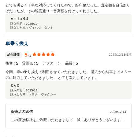
とても明るく丁寧な対応してくれたので、好印象だった。査定額も自信あり
げだったが、その態度通り一番高額を付けてくれました。
ｏｍｊａ６２
購入年月：
2025/10
購入した車：ダイハツ タント
車乗り換え
5
総合評価
2025/12/13投稿
点
5
5
‐
5
接客 :
雰囲気 :
アフター :
品質 :
今回、車の乗り換えで利用させていただきました。 購入から納車までスムー
ズに対応していただきました。 とても満足しています。
とらじ
購入年月：
2025/12
購入した車：トヨタ ヴォクシー
販売店の返信
2025/12/14
この度は弊社をご利用いただきまして、誠にありがとうございます。
サービス、担当へもご満足いただけましたようで嬉しいお言葉ありが
とうございます。重ねて御礼申し上げます。 今後はアフターサポート