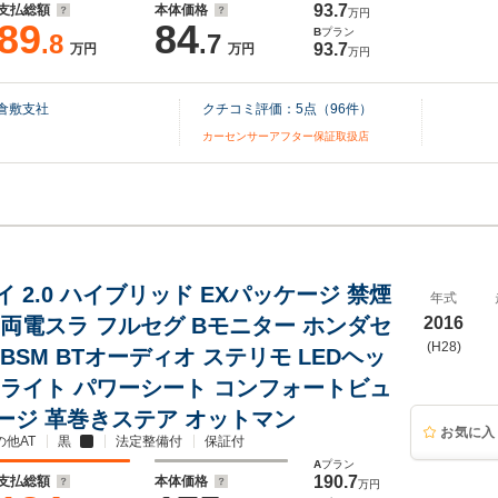
93.7
支払総額
本体価格
万円
89
84
B
プラン
.8
.7
93.7
万円
万円
万円
倉敷支社
クチコミ評価：
5
点（
96
件）
カーセンサーアフター保証取扱店
 2.0 ハイブリッド EXパッケージ 禁煙
年式
 両電スラ フルセグ Bモニター ホンダセ
2016
(H28)
BSM BTオーディオ ステリモ LEDヘッ
トライト パワーシート コンフォートビュ
ージ 革巻きステア オットマン
お気に入
の他AT
黒
法定整備付
保証付
A
プラン
190.7
支払総額
本体価格
万円