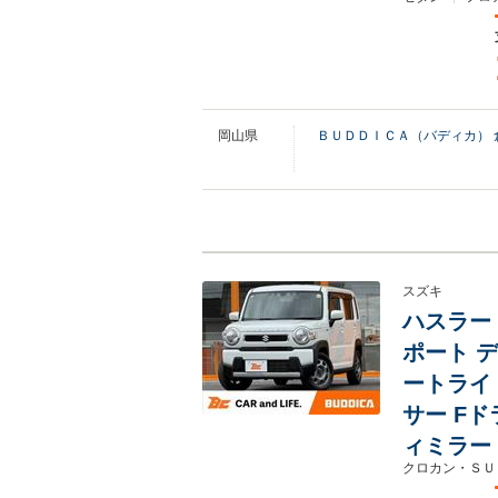
岡山県
ＢＵＤＤＩＣＡ（バディカ） 
スズキ
ハスラー 
ポート デ
ートライ
サー F
ィミラー
クロカン・ＳＵ