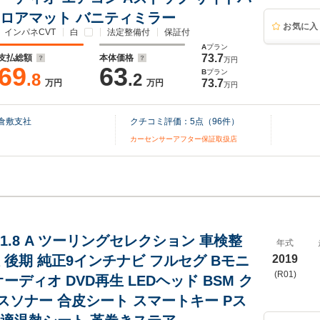
フロアマット バニティミラー
お気に入
インパネCVT
白
法定整備付
保証付
A
プラン
73.7
支払総額
本体価格
万円
69
63
B
プラン
.8
.2
73.7
万円
万円
万円
倉敷支社
クチコミ評価：
5
点（
96
件）
カーセンサーアフター保証取扱店
1.8 A ツーリングセレクション 車検整
年式
 後期 純正9インチナビ フルセグ Bモニ
2019
(R01)
オーディオ DVD再生 LEDヘッド BSM ク
スソナー 合皮シート スマートキー Pス