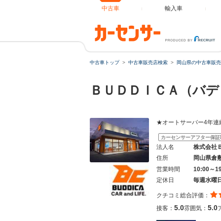
中古車
輸入車
中古車トップ
中古車販売店検索
岡山県の中古車販売
ＢＵＤＤＩＣＡ（バデ
★オートサーバー4年連
カーセンサーアフター保証
法人名
株式会社
住所
岡山県倉
営業時間
10:00～1
定休日
毎週水曜
クチコミ総合評価：
5.0
5.0
接客：
雰囲気：