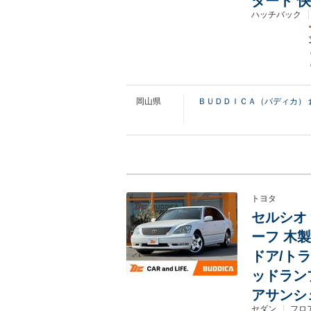
タート 
ハッチバック
岡山県
ＢＵＤＤＩＣＡ（バディカ） 
トヨタ
セルシオ 
ーフ 木製
ドア/ト
ッドラン
アサンシ
セダン
フロア