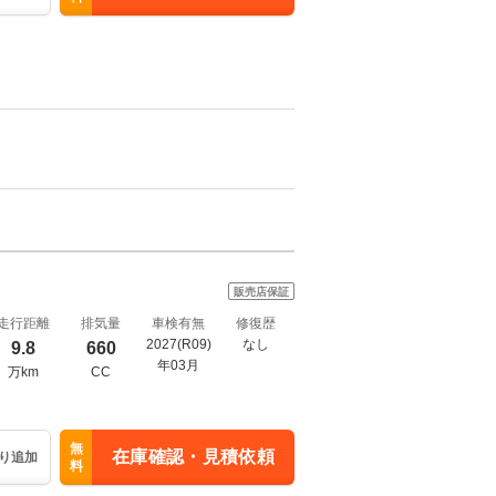
販売店保証
走行距離
排気量
車検有無
修復歴
2027(R09)
なし
9.8
660
年03月
万km
CC
無
在庫確認・見積依頼
り追加
料