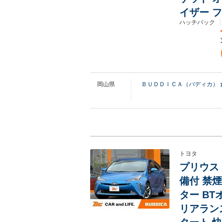
イザー 
ハッチバック
岡山県
ＢＵＤＤＩＣＡ（バディカ） 
トヨタ
プリウス 
備付 禁煙
ター BT
リアラン