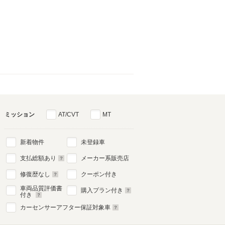
ミッション
AT/CVT
MT
新着物件
未登録車
支払総額あり
メーカー系販売店
修復歴なし
クーポン付き
車両品質評価書
購入プラン付き
付き
カーセンサーアフター保証対象車