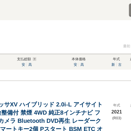
最初
支払総額
本体価格
年式
安
高
安
高
新
古
サXV ハイブリッド 2.0i-L アイサイト
年式
検整備付 禁煙 4WD 純正8インチナビ フ
2021
(R03)
カメラ Bluetooth DVD再生 レーダーク
マートキー2個 Pスタート BSM ETC オ