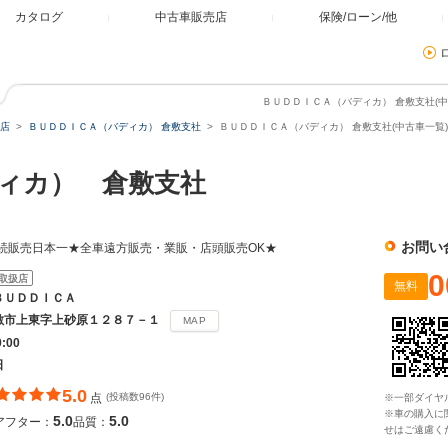
カタログ
中古車販売店
保険/ローン/他
ＢＵＤＤＩＣＡ（バディカ） 倉敷支社(中
店
ＢＵＤＤＩＣＡ（バディカ） 倉敷支社
ＢＵＤＤＩＣＡ（バディカ） 倉敷支社(中古車一覧)
ィカ） 倉敷支社
お問い
続販売日本一★全車遠方販売・業販・店頭販売OK★
0
取扱店
無料
ＢＵＤＤＩＣＡ
敷市上東字上砂原１２８７－１
MAP
9:00
日
5.0
点
(投稿数96件)
※一部ダイヤ
※車の購入に
5.0
5.0
アフター：
品質：
せはご遠慮く