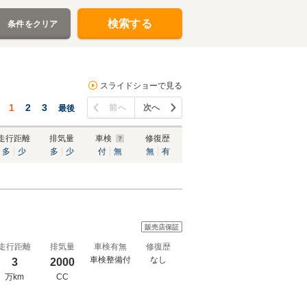
検索する
条件をクリア
スライドショーで見る
1
2
3
前へ
次へ
最後
走行距離
排気量
車検
修復歴
多
少
多
少
付
無
無
有
販売店保証
走行距離
排気量
車検有無
修復歴
車検整備付
なし
3
2000
万km
CC