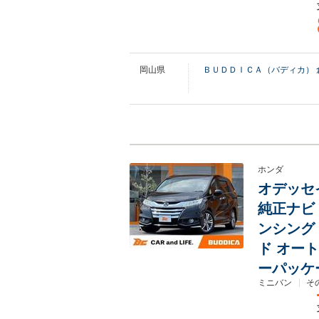
岡山県
ＢＵＤＤＩＣＡ（バディカ） 
ホンダ
オデッセイ
純正ナビ
ンシング 
ド オー
ーパッケ
ミニバン
そ