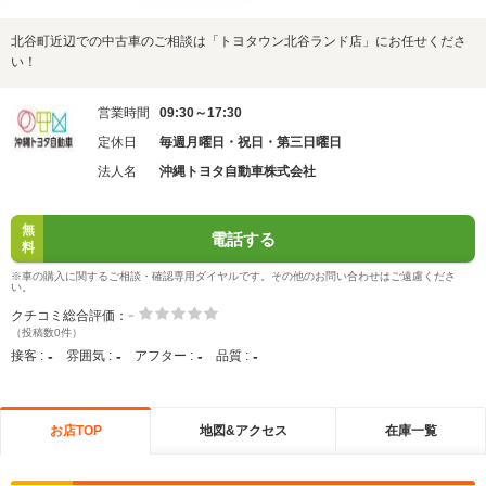
北谷町近辺での中古車のご相談は「トヨタウン北谷ランド店」にお任せくださ
い！
営業時間
09:30～17:30
定休日
毎週月曜日・祝日・第三日曜日
法人名
沖縄トヨタ自動車株式会社
無
電話する
料
※車の購入に関するご相談・確認専用ダイヤルです。その他のお問い合わせはご遠慮くださ
い。
-
クチコミ総合評価：
（投稿数0件）
-
-
-
-
接客 :
雰囲気 :
アフター :
品質 :
お店TOP
地図&アクセス
在庫一覧