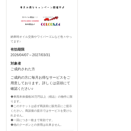
納車時オイル交換やワイパーゴムなど色々やっ
てます♪
有効期限
2026/04/07～2027/03/31
対象者
ご成約された方
ご成約の方に毎月お得なサービスをご
用意しております。詳しくは店頭にて
確認ください♪
◆車両本体価格30万円以上（税込）の物件に限
ります。
◆このチケットは必ず商談前に販売店にご提示
ください。商談後の提示ではサービスを受けら
れません。
◆一回につき一枚まで有効です。
◆他のクーポンとの併用は出来ません。