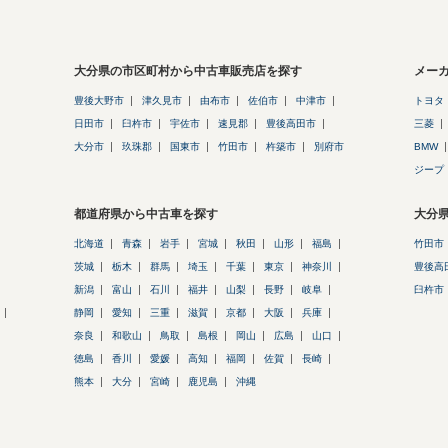
大分県の市区町村から中古車販売店を探す
メー
豊後大野市
津久見市
由布市
佐伯市
中津市
トヨタ
日田市
臼杵市
宇佐市
速見郡
豊後高田市
三菱
大分市
玖珠郡
国東市
竹田市
杵築市
別府市
BMW
ジープ
都道府県から中古車を探す
大分
北海道
青森
岩手
宮城
秋田
山形
福島
竹田市
茨城
栃木
群馬
埼玉
千葉
東京
神奈川
豊後高
新潟
富山
石川
福井
山梨
長野
岐阜
臼杵市
静岡
愛知
三重
滋賀
京都
大阪
兵庫
奈良
和歌山
鳥取
島根
岡山
広島
山口
徳島
香川
愛媛
高知
福岡
佐賀
長崎
熊本
大分
宮崎
鹿児島
沖縄