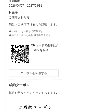
有効期限
2026/04/07～2027/03/31
対象者
ご来店された方
満足・ご納得頂けるよう頑張ります。
◆一回につき一枚まで有効です。
◆他のクーポンとの併用は出来ません。
QRコードで携帯にク
ーポンを転送
クーポンを印刷する
成約クーポン
毎月お得なキャンペーンやってます♪