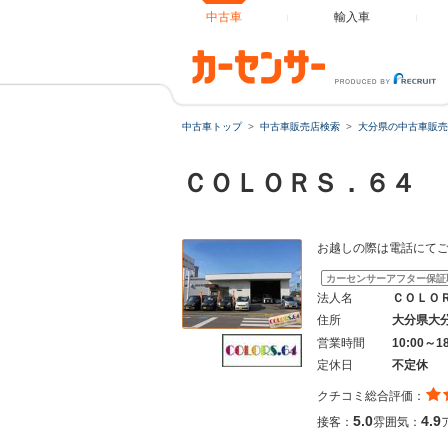
中古車
輸入車
中古車トップ
中古車販売店検索
大分県の中古車販売
ＣＯＬＯＲＳ．６４
お越しの際は電話にてご
カーセンサーアフター保証
法人名
ＣＯＬＯ
住所
大分県大
営業時間
10:00～1
定休日
不定休
クチコミ総合評価：
5.0
4.9
接客：
雰囲気：