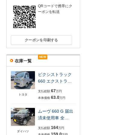
QRコードで携帯にク
ーポンを転送
クーポンを印刷する
NEW
在庫一覧
ピクシストラック
660 エクストラ…
67
支払総額
万円
トヨタ
63.0
本体価格
万円
ムーヴ 660 G 届出
済未使用車 全…
164
支払総額
万円
ダイハツ
159.0
本体価格
万円