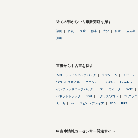
近くの県から中古車販売店を探す
福岡
佐賀
長崎
熊本
大分
宮崎
鹿児島
沖縄
車種から中古車を探す
カローラレビンハッチバック
ファントム
メガーヌ
ワゴンRスマイル
タウンカー
QX60
Honda e
インプレッサハッチバック
CX
ヴィータ
9-3X
バネットトラック
S90
Eクラスワゴン
GLクラス
ミニカ
ist
スピットファイア
S60
BRZ
中古車情報カーセンサー関連サイト