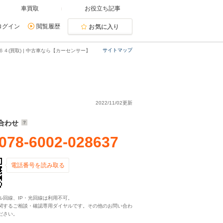
車買取
お役立ち記事
ログイン
閲覧履歴
お気に入り
サイトマップ
４(買取) | 中古車なら【カーセンサー】
2022/11/02更新
合わせ
078-6002-028637
電話番号を読み取る
ル回線、IP・光回線は利用不可。
関するご相談・確認専用ダイヤルです。その他のお問い合わ
ださい。