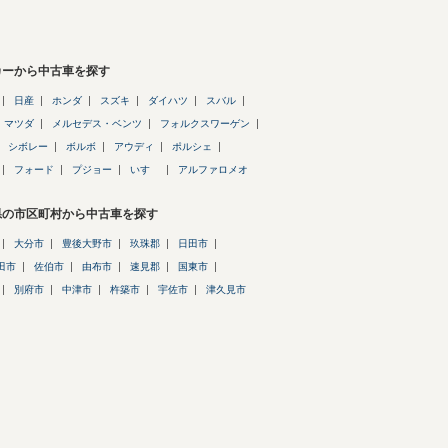
カーから中古車を探す
日産
ホンダ
スズキ
ダイハツ
スバル
マツダ
メルセデス・ベンツ
フォルクスワーゲン
シボレー
ボルボ
アウディ
ポルシェ
フォード
プジョー
いすゞ
アルファロメオ
県の市区町村から中古車を探す
大分市
豊後大野市
玖珠郡
日田市
田市
佐伯市
由布市
速見郡
国東市
別府市
中津市
杵築市
宇佐市
津久見市