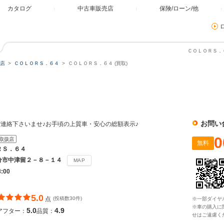
カタログ
中古車販売店
保険/ローン/他
ＣＯＬＯＲＳ．６
店
ＣＯＬＯＲＳ．６４
ＣＯＬＯＲＳ．６４ (買取)
お問い
連絡下さいませ♪お手頃の上質車・安心の総額表示♪
0
取扱店
無料
ＲＳ．６４
分市中津留２－８－１４
MAP
8:00
5.0
点
(投稿数30件)
※一部ダイヤ
※車の購入に
5.0
4.9
アフター：
品質：
せはご遠慮く