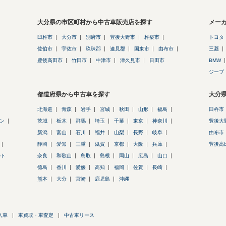
大分県の市区町村から中古車販売店を探す
メー
臼杵市
大分市
別府市
豊後大野市
杵築市
トヨタ
佐伯市
宇佐市
玖珠郡
速見郡
国東市
由布市
三菱
豊後高田市
竹田市
中津市
津久見市
日田市
BMW
ジープ
都道府県から中古車を探す
大分
北海道
青森
岩手
宮城
秋田
山形
福島
臼杵市
ダン
茨城
栃木
群馬
埼玉
千葉
東京
神奈川
豊後大
新潟
富山
石川
福井
山梨
長野
岐阜
由布市
静岡
愛知
三重
滋賀
京都
大阪
兵庫
豊後高
ルト
奈良
和歌山
鳥取
島根
岡山
広島
山口
徳島
香川
愛媛
高知
福岡
佐賀
長崎
熊本
大分
宮崎
鹿児島
沖縄
入車
車買取・車査定
中古車リース