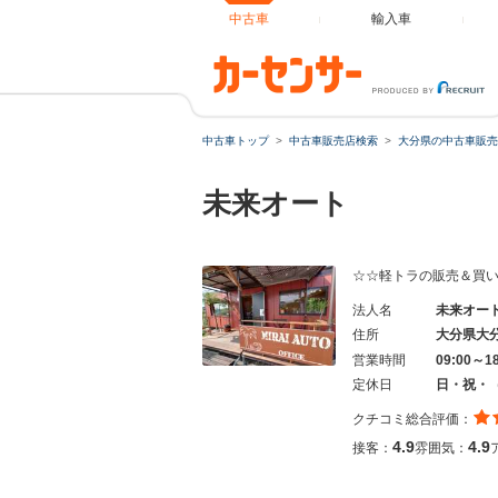
中古車
輸入車
中古車トップ
中古車販売店検索
大分県の中古車販売
未来オート
☆☆軽トラの販売＆買
法人名
未来オー
住所
大分県大
営業時間
09:00～18
定休日
日・祝・
クチコミ総合評価：
4.9
4.9
接客：
雰囲気：