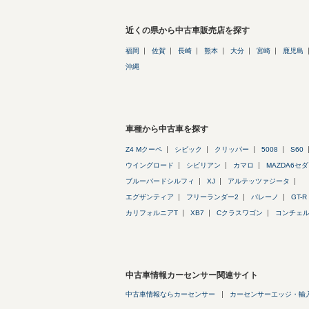
近くの県から中古車販売店を探す
福岡
佐賀
長崎
熊本
大分
宮崎
鹿児島
沖縄
車種から中古車を探す
Z4 Mクーペ
シビック
クリッパー
5008
S60
ウイングロード
シビリアン
カマロ
MAZDA6セ
ブルーバードシルフィ
XJ
アルテッツァジータ
エグザンティア
フリーランダー2
バレーノ
GT-R
カリフォルニアT
XB7
Cクラスワゴン
コンチェ
中古車情報カーセンサー関連サイト
中古車情報ならカーセンサー
カーセンサーエッジ・輸