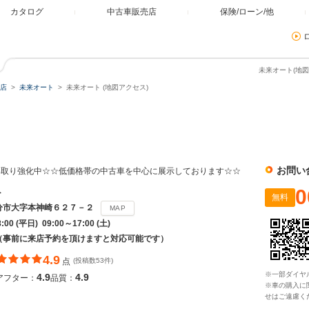
カタログ
中古車販売店
保険/ローン/他
未来オート(地図
店
未来オート
未来オート (地図アクセス)
お問い
い取り強化中☆☆低価格帯の中古車を中心に展示しております☆☆
0
ト
無料
分市大字本神崎６２７－２
MAP
:00 (平日) 09:00～17:00 (土)
（事前に来店予約を頂けますと対応可能です）
4.9
点
(投稿数53件)
※一部ダイヤ
4.9
4.9
アフター：
品質：
※車の購入に
せはご遠慮く