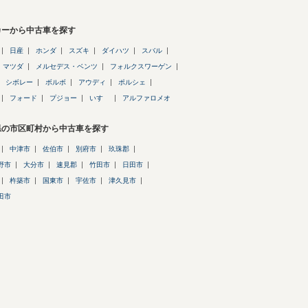
カーから中古車を探す
日産
ホンダ
スズキ
ダイハツ
スバル
マツダ
メルセデス・ベンツ
フォルクスワーゲン
シボレー
ボルボ
アウディ
ポルシェ
フォード
プジョー
いすゞ
アルファロメオ
県の市区町村から中古車を探す
中津市
佐伯市
別府市
玖珠郡
野市
大分市
速見郡
竹田市
日田市
杵築市
国東市
宇佐市
津久見市
田市