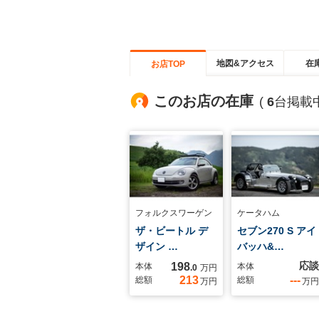
地図&アクセス
在
お店TOP
このお店の在庫
(
6
台掲載中
フォルクスワーゲン
ケータハム
ザ・ビートル デ
セブン270 S アイ
ザイン …
バッハ&…
応談
198
本体
本体
.0
万円
213
---
総額
総額
万円
万円