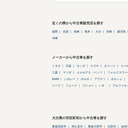
近くの県から中古車販売店を探す
福岡
佐賀
長崎
熊本
大分
宮崎
鹿児島
沖縄
メーカーから中古車を探す
トヨタ
日産
ホンダ
スズキ
ダイハツ
スバ
三菱
マツダ
メルセデス・ベンツ
フォルクスワー
BMW
シボレー
ボルボ
アウディ
ポルシェ
ジープ
フォード
プジョー
いすゞ
アルファロ
大分県の市区町村から中古車を探す
豊後高田市
津久見市
豊後大野市
日田市
由布