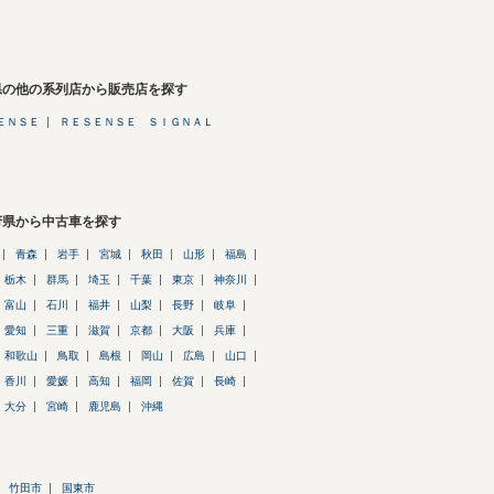
県の他の系列店から販売店を探す
ＥＮＳＥ
ＲＥＳＥＮＳＥ ＳＩＧＮＡＬ
府県から中古車を探す
青森
岩手
宮城
秋田
山形
福島
栃木
群馬
埼玉
千葉
東京
神奈川
富山
石川
福井
山梨
長野
岐阜
愛知
三重
滋賀
京都
大阪
兵庫
和歌山
鳥取
島根
岡山
広島
山口
香川
愛媛
高知
福岡
佐賀
長崎
大分
宮崎
鹿児島
沖縄
竹田市
国東市