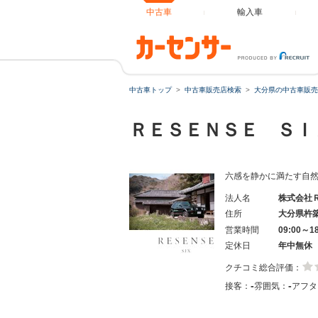
中古車
輸入車
中古車トップ
中古車販売店検索
大分県の中古車販売
ＲＥＳＥＮＳＥ Ｓ
六感を静かに満たす自
法人名
株式会社
住所
大分県杵
営業時間
09:00～
定休日
年中無休
クチコミ総合評価：
-
-
接客：
雰囲気：
アフタ