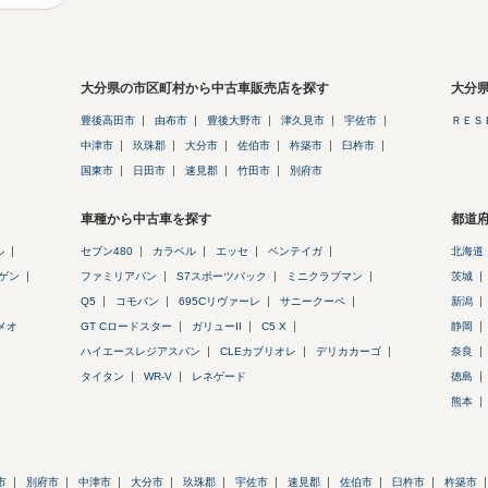
大分県の市区町村から中古車販売店を探す
大分
豊後高田市
由布市
豊後大野市
津久見市
宇佐市
ＲＥＳ
中津市
玖珠郡
大分市
佐伯市
杵築市
臼杵市
国東市
日田市
速見郡
竹田市
別府市
車種から中古車を探す
都道
ル
セブン480
カラベル
エッセ
ベンテイガ
北海道
ゲン
ファミリアバン
S7スポーツバック
ミニクラブマン
茨城
Q5
コモバン
695Cリヴァーレ
サニークーペ
新潟
メオ
GT Cロードスター
ガリューII
C5 X
静岡
ハイエースレジアスバン
CLEカブリオレ
デリカカーゴ
奈良
タイタン
WR-V
レネゲード
徳島
熊本
市
別府市
中津市
大分市
玖珠郡
宇佐市
速見郡
佐伯市
臼杵市
杵築市