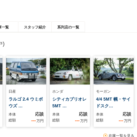
庫一覧
スタッフ紹介
系列店の一覧
)
日産
ホンダ
モーガン
ラルゴ 2.4 ウミボ
シティカブリオレ
4/4 5MT 幌・サイ
ウズ …
5MT …
ドスク…
応談
応談
応談
本体
本体
本体
---
---
---
総額
総額
総額
万円
万円
万円
在庫一覧を見る