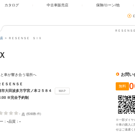
カタログ
中古車販売店
保険/ローン/他
ＲＥＳＥＮＳＥ
店
ＲＥＳＥＮＳＥ ＳＩＸ
ＩＸ
お問い
然と車が響き合う場所へ
0
ＲＥＳＥＮＳＥ
無料
築市大田波多方字宮ノ本２５８４
MAP
18:00 ※完全予約制
-
点
(投稿数-件)
※一部ダイヤ
-
-
ー：
品質：
※車の購入に
せはご遠慮く