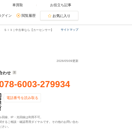
車買取
お役立ち記事
ログイン
閲覧履歴
お気に入り
サイトマップ
 ＳＩＸ | 中古車なら【カーセンサー】
2026/05/09更新
合わせ
078-6003-279934
電話番号を読み取る
ル回線、IP・光回線は利用不可。
関するご相談・確認専用ダイヤルです。その他のお問い合わ
ださい。