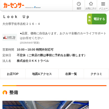
履歴
お気に入り
メニュー
Ｌｏｏｋ Ｕｐ
無
電話する
料
大分県宇佐市吉松２１６－４
●品質、価格に自信あります。おクルマ全般のカーライフサポート
はお任せください
(2026/04/07更新)
営業時間
10:00～18:00 時間外対応可
定休日
不定休（ご来店の際は事前に予約をお願い致します）
法人名
株式会社ＯＫＫトラベル
お店TOP
地図&アクセス
在庫一覧
クチコミ
整備