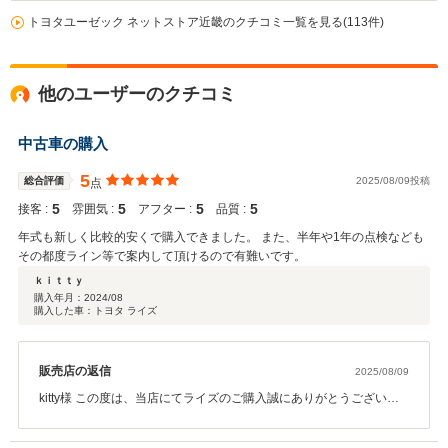
トヨタユーゼック ネットストア近畿のクチコミ一覧を見る(113件)
他のユーザーのクチコミ
中古車の購入
5
総合評価
2025/08/09投稿
点
5
5
5
5
接客 :
雰囲気 :
アフター :
品質 :
年式も新しく比較的安くで購入できました。 また、半年や1年の点検なども
その都度ライン等で案内して頂けるので有難いです。
ｋｉｔｔｙ
購入年月：
2024/08
購入した車：トヨタ ライズ
販売店の返信
2025/08/09
kitty様 この度は、当店にてライズのご購入誠にありがとうございま
した。 購入からちょうど１年が経過致しましたが、不具合もなく快
適に乗って頂き大変嬉しく思います。 これからも定期的なご案内と