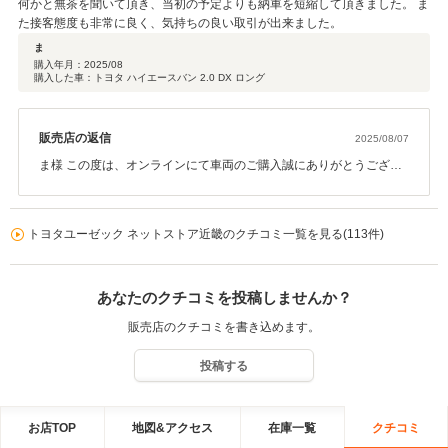
何かと無茶を聞いて頂き、当初の予定よりも納車を短縮して頂きました。 ま
た接客態度も非常に良く、気持ちの良い取引が出来ました。
ま
購入年月：
2025/08
購入した車：トヨタ ハイエースバン 2.0 DX ロング
販売店の返信
2025/08/07
ま様 この度は、オンラインにて車両のご購入誠にありがとうござい
ました。 書類・支払いのお手続きをすぐに実施して頂いたおかげで
ご希望の日程で納車する事が出来ました。 お忙しいところご協力、
ありがとうございました。 帰省する際には、ぜひ地元である千葉み
トヨタユーゼック ネットストア近畿のクチコミ一覧を見る(113件)
なと店にもお立ち寄りくださいませ。 最後に、このようなコメン
ト・評価もして頂き誠にありがとうございます。 遠方ではあります
が、今後もよろしくお願いします。
あなたのクチコミを投稿しませんか？
販売店のクチコミを書き込めます。
投稿する
お店TOP
地図&アクセス
在庫一覧
クチコミ