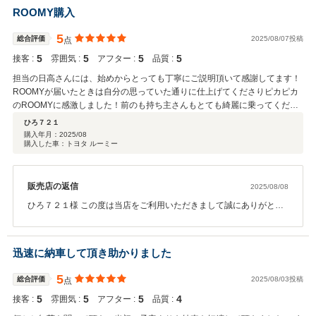
フォローをさせて頂きます。 最後に、このようなコメントと満点の
ROOMY購入
評価をして頂き誠にありがとうございます。 評価が落ちないように
日々の接客を磨きますのでどうぞこれからもよろしくお願い致しま
5
総合評価
2025/08/07投稿
点
す。
5
5
5
5
接客 :
雰囲気 :
アフター :
品質 :
担当の日高さんには、始めからとっても丁寧にご説明頂いて感謝してます！
ROOMYが届いたときは自分の思っていた通りに仕上げてくださりピカピカ
のROOMYに感激しました！前のも持ち主さんもとても綺麗に乗ってくださ
ってたこともわかり、さすがTOYOTAのディーラーさんだなって思いまし
ひろ７２１
た！ 自分もこれから綺麗に相棒として活用していきたいと思います！ありが
購入年月：
2025/08
購入した車：トヨタ ルーミー
とうございました！
販売店の返信
2025/08/08
ひろ７２１様 この度は当店をご利用いただきまして誠にありがとう
ございました。 ROOMYをとても気にいって下さりうれしい限りで
ございます。 アフターメンテナンスを含め今後ともカーライフをサ
ポートさせていただきますので、 よろしくお願いいたします。
迅速に納車して頂き助かりました
5
総合評価
2025/08/03投稿
点
5
5
5
4
接客 :
雰囲気 :
アフター :
品質 :