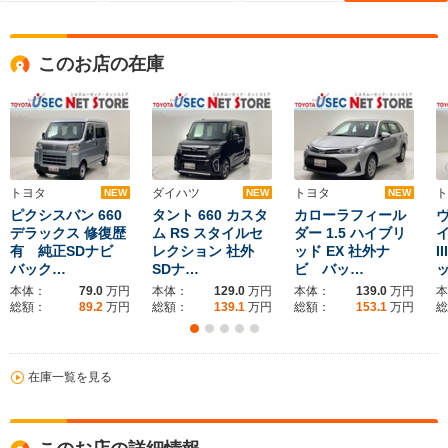
このお店の在庫
トヨタ
ダイハツ
トヨタ
ト
NEW
NEW
NEW
ピクシスバン 660
タント 660 カスタ
カローラフィール
ヴ
デラックス 修復歴
ム RS スタイルセ
ダー 1.5 ハイブリ
イ
有 純正SDナビ
レクション 社外
ッド EX 社外ナ
I
バック…
SDナ…
ビ バッ…
本体：
79.0
万円
本体：
129.0
万円
本体：
139.0
万円
本
総額：
89.2
万円
総額：
139.1
万円
総額：
153.1
万円
総
在庫一覧を見る