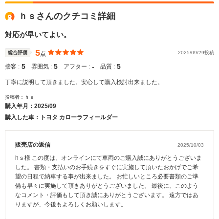
ｈｓさんのクチコミ詳細
対応が早いてよい。
5
総合評価
2025/09/29投稿
点
5
5
‐
5
接客 :
雰囲気 :
アフター :
品質 :
丁寧に説明して頂きました。安心して購入検討出来ました。
投稿者：ｈｓ
購入年月：
2025/09
購入した車：トヨタ カローラフィールダー
販売店の返信
2025/10/03
hｓ様 この度は、オンラインにて車両のご購入誠にありがとうございま
した。 書類・支払いのお手続きをすぐに実施して頂いたおかげでご希
望の日程で納車する事が出来ました。 お忙しいところ必要書類のご準
備も早々に実施して頂きありがとうございました。 最後に、このよう
なコメント・評価もして頂き誠にありがとうございます。 遠方ではあ
りますが、今後もよろしくお願いします。