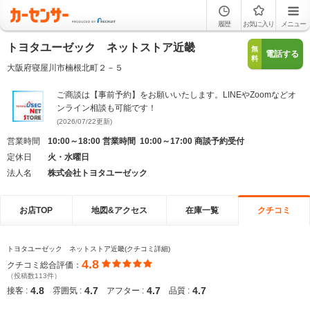
履歴
お気に入り
メニュー
トヨタユーゼック ネットストア近畿
無
電話する
料
大阪府寝屋川市楠根北町２－５
ご商談は【事前予約】をお願いいたします。LINEやZoomなどオ
ンライン相談も可能です！
(2026/07/22更新)
営業時間
10:00～18:00 営業時間 10:00～17:00 商談予約受付
定休日
火・水曜日
法人名
株式会社トヨタユーゼック
お店TOP
地図&アクセス
在庫一覧
クチコミ
トヨタユーゼック ネットストア近畿(クチコミ詳細)
4.8
クチコミ総合評価：
（投稿数113件）
4.8
4.7
4.7
4.7
接客 :
雰囲気 :
アフター :
品質 :