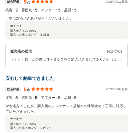
5
総合評価
2026/07/12投稿
点
5
5
5
5
接客 :
雰囲気 :
アフター :
品質 :
丁寧に対応頂きありがとうございました。
ｍｉｎｉ
購入年月：
2026/07
購入した車：ホンダ N-ONE
販売店の返信
2026/07/13
ｍｉｎｉ様 この度はＮ－ＢＯＸをご購入頂きましてありがとうござ
いました。また、この様な高評価のクチコミもご投稿頂きましてあり
がとうございます。ｍｉｎｉ様に喜んで頂けて社員一同大変うれしく
思っております。。今後のメンテナンス等も当店のご利用を是非とも
安心して納車できました
よろしくお願いいたします。沢山の皆様にもっとご満足いただけます
様、社員一同で励んで参ります。この度は本当にありがとうございま
5
総合評価
2026/07/04投稿
点
した。
5
5
5
5
接客 :
雰囲気 :
アフター :
品質 :
やや遠方でしたが、購入後のメンテナンス店舗への移管含めて丁寧に対応し
ていただきました。
ラッキー
購入年月：
2026/07
購入した車：ホンダ シビック