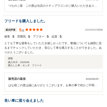
つちのこ様 この度は当店のステップワゴンのご購入いただきありが
とうございます。 お車の状態やスタッフの対応についてご満足いただ
けたとのこと、大変うれしく拝見しました。大切なお車を安心してお
選びいただけたこと、またスタッフの接客で良い印象を持っていただ
フリードを購入しました。
けたことが、私どもの励みになります。 今後も点検や整備、気になる
点がございましたら、いつでもお気軽にご相談ください。引き続き安
5
総合評価
2026/06/20投稿
点
心してお付き合いいただけるよう努めてまいります。今後ともよろし
5
5
5
5
接客 :
雰囲気 :
アフター :
品質 :
くお願いいたします。 ありがとうございました。
とても丁寧な接客をしていただき嬉しかったです。整備についても細部に至
るまでチェックしていただき、安心して車を購入することができました。あ
りがとうございました。
はな
購入年月：
2026/06
購入した車：ホンダ フリード
販売店の返信
2026/06/25
はな様この度は誠にありがとうございます。お車の事で何かご不明な
点や気になる事がございましたらご連絡お待ちしておりますのでこれ
からもよろしくお願いいたします。
良い車に巡り会えました