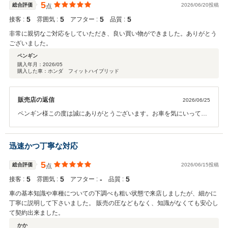
5
総合評価
2026/06/20投稿
点
5
5
5
5
接客 :
雰囲気 :
アフター :
品質 :
非常に親切なご対応をしていただき、良い買い物ができました。ありがとう
ございました。
ペンギン
購入年月：
2026/05
購入した車：ホンダ フィットハイブリッド
販売店の返信
2026/06/25
ペンギン様この度は誠にありがとうございます。お車を気にいって頂
き良かったです。お車で何かご不明な点がございましたらご連絡お待
ちしておりますのでこれからもよろしくお願いします。
迅速かつ丁寧な対応
5
総合評価
2026/06/15投稿
点
5
5
‐
5
接客 :
雰囲気 :
アフター :
品質 :
車の基本知識や車種についての下調べも粗い状態で来店しましたが、細かに
丁寧に説明して下さいました。 販売の圧などもなく、知識がなくても安心し
て契約出来ました。
かか