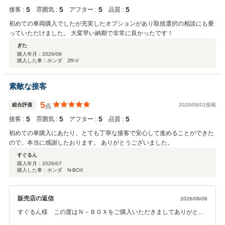
5
5
5
5
接客 :
雰囲気 :
アフター :
品質 :
初めての車両購入でしたが充実したオプションがあり取捨選択の相談にも乗
っていただけました。 大変早い納期で非常に良かったです！
ぎた
購入年月：
2026/08
購入した車：ホンダ ZR-V
素敵な接客
5
総合評価
2026/08/01投稿
点
5
5
5
5
接客 :
雰囲気 :
アフター :
品質 :
初めての車購入にあたり、とても丁寧な接客で安心して進めることができた
ので、本当に感謝したおります。 ありがとうございました。
すぐるん
購入年月：
2026/07
購入した車：ホンダ N-BOX
販売店の返信
2026/08/06
すぐるん様 この度はＮ－ＢＯＸをご購入いただきましてありがとう
ございました。また、この様な高評価のクチコミもご投稿頂きまして