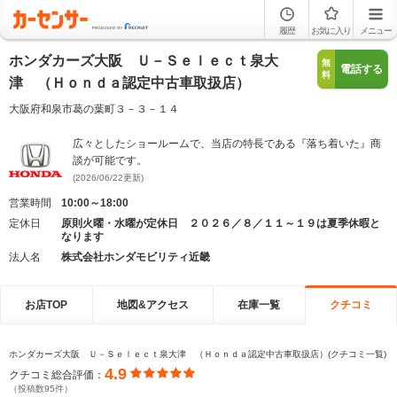
履歴
お気に入り
メニュー
ホンダカーズ大阪 Ｕ－Ｓｅｌｅｃｔ泉大
無
電話する
料
津 （Ｈｏｎｄａ認定中古車取扱店）
大阪府和泉市葛の葉町３－３－１４
広々としたショールームで、当店の特長である『落ち着いた』商
談が可能です。
(2026/06/22更新)
営業時間
10:00～18:00
定休日
原則火曜・水曜が定休日 ２０２６／８／１１～１９は夏季休暇と
なります
法人名
株式会社ホンダモビリティ近畿
お店TOP
地図&アクセス
在庫一覧
クチコミ
ホンダカーズ大阪 Ｕ－Ｓｅｌｅｃｔ泉大津 （Ｈｏｎｄａ認定中古車取扱店）(クチコミ一覧)
4.9
クチコミ総合評価：
（投稿数95件）