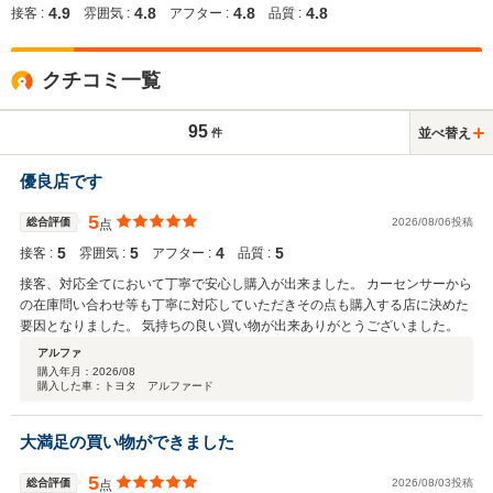
4.9
4.8
4.8
4.8
接客 :
雰囲気 :
アフター :
品質 :
クチコミ一覧
95
並べ替え
件
優良店です
5
総合評価
2026/08/06投稿
点
5
5
4
5
接客 :
雰囲気 :
アフター :
品質 :
接客、対応全てにおいて丁寧で安心し購入が出来ました。 カーセンサーから
の在庫問い合わせ等も丁寧に対応していただきその点も購入する店に決めた
要因となりました。 気持ちの良い買い物が出来ありがとうございました。
アルファ
購入年月：
2026/08
購入した車：トヨタ アルファード
大満足の買い物ができました
5
総合評価
2026/08/03投稿
点