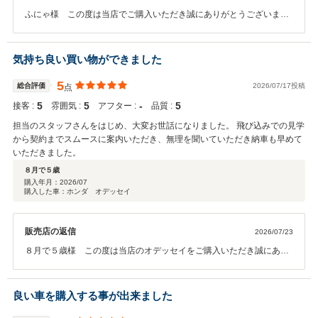
ふにゃ様 この度は当店でご購入いただき誠にありがとうございまし
た。いつもふにゃ様には大変お世話になっております。 オール５の評
価をいただきいただき身に余る思いでございます。これからもどうぞ
よろしくお願いいたします。担当Ku
気持ち良い買い物ができました
5
総合評価
2026/07/17投稿
点
5
5
‐
5
接客 :
雰囲気 :
アフター :
品質 :
担当のスタッフさんをはじめ、大変お世話になりました。 飛び込みでの見学
から契約までスムースに案内いただき、無理を聞いていただき納車も早めて
いただきました。
８月で５歳
購入年月：
2026/07
購入した車：ホンダ オデッセイ
販売店の返信
2026/07/23
８月で５歳様 この度は当店のオデッセイをご購入いただき誠にあり
がとうございました。よい評価までいただき本当にありがとうござい
ます。スムースにお引き渡しができたのはご協力いただいたおかげで
ございます。 お車気にいっていただけて何よりです。これからもどう
良い車を購入する事が出来ました
ぞよろしくお願いいたします。担当Ku