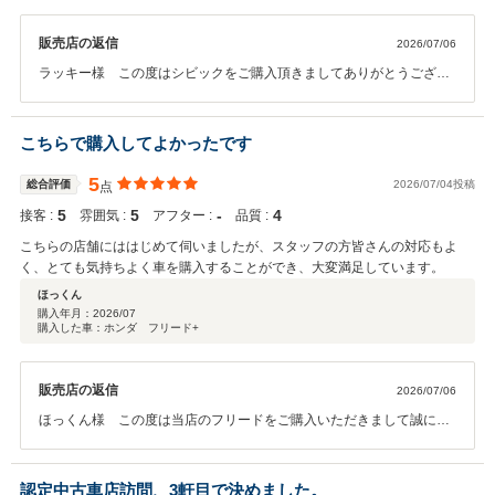
販売店の返信
2026/07/06
ラッキー様 この度はシビックをご購入頂きましてありがとうござい
ました。また、この様な高評価のクチコミもご投稿頂きましてありが
とうございます。今後のメンテナンスはラッキー様がお住まいの近く
で受けて頂けます。どうぞご安心ください。今後とも末永いお付き合
こちらで購入してよかったです
いよろしくお願いいたします。この度は本当にありがとうございまし
た。
5
総合評価
2026/07/04投稿
点
5
5
‐
4
接客 :
雰囲気 :
アフター :
品質 :
こちらの店舗にははじめて伺いましたが、スタッフの方皆さんの対応もよ
く、とても気持ちよく車を購入することができ、大変満足しています。
ほっくん
購入年月：
2026/07
購入した車：ホンダ フリード+
販売店の返信
2026/07/06
ほっくん様 この度は当店のフリードをご購入いただきまして誠にあ
りがとうございます。 お車も気にいっていただいているようで何より
でございます。これからもどうぞよろしくお願いいたします。担当Ku
認定中古車店訪問、3軒目で決めました。