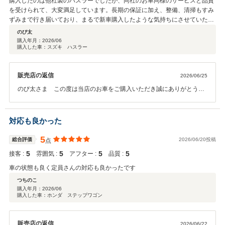
購入したのは他社製のハスラーでしたが、同社のお車同様のサービスと品質
を受けられて、大変満足しています。長期の保証に加え、整備、清掃もすみ
ずみまで行き届いており、まるで新車購入したような気持ちにさせていただ
きました。
のび太
購入年月：
2026/06
購入した車：スズキ ハスラー
販売店の返信
2026/06/25
のび太さま この度は当店のお車をご購入いただき誠にありがとうご
ざいます。保証や整備、清掃までご評価いただき大変うれしく励みに
なります。 今後も安心してお車をご利用いただけるよう、点検やアフ
ターサービスの充実に努めてまいります。 何か気になる点やお困りご
対応も良かった
とがございましたらどうぞ遠慮なくご相談ください。 担当 Ku
5
総合評価
2026/06/20投稿
点
5
5
5
5
接客 :
雰囲気 :
アフター :
品質 :
車の状態も良く定員さんの対応も良かったです
つちのこ
購入年月：
2026/06
購入した車：ホンダ ステップワゴン
販売店の返信
2026/06/22