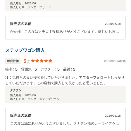
購入年月：
2026/06
購入した車：ホンダ フリード
販売店の返信
2026/06/18
かか様 この度はクチコミ投稿ありがとうございます。嬉しいお言葉
をいただき、とても励みになります。 当店では、お客様が不安なくお
車選びができるよう、分かりやすく丁寧にご説明することを心がけて
おります。押し売りはせず、お客様のご希望やライフスタイルに合わ
ステップワゴン購入
せた最適なご提案をすることを大切にしています。 今回ご安心してご
契約いただけたとのこと、スタッフ一同大変うれしく思っておりま
5
総合評価
2026/06/14投稿
点
す。今後ともよろしくお願いいたします。 営業 くっちー
5
5
5
5
接客 :
雰囲気 :
アフター :
品質 :
凄く気持ちの良い接客をしていただきました。アフターフォローもしっかり
していただけます。この店舗で購入して良かったと思いました。
タナチン
購入年月：
2026/06
購入した車：ホンダ ステップワゴン
販売店の返信
2026/06/18
この度は誠にありがとうございました。タナチン様のカーライフをサ
ポート致しますので今後ともよろしくお願いいたします。