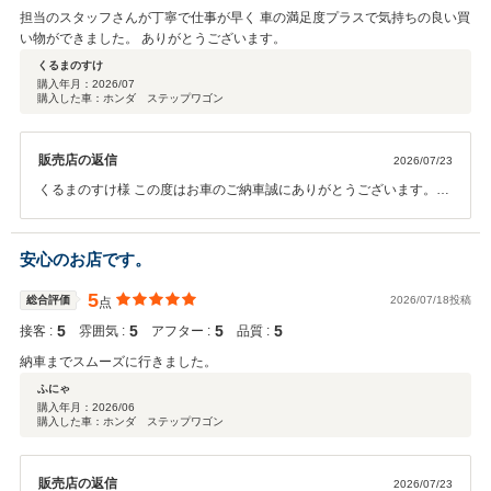
担当のスタッフさんが丁寧で仕事が早く 車の満足度プラスで気持ちの良い買
い物ができました。 ありがとうございます。
くるまのすけ
購入年月：
2026/07
購入した車：ホンダ ステップワゴン
販売店の返信
2026/07/23
くるまのすけ様 この度はお車のご納車誠にありがとうございます。大
阪観光楽しめましたでしょうか。 お車で何かご不明な点がございまし
たらご連絡お待ちしておりますので よろしくお願いいたします。
安心のお店です。
5
総合評価
2026/07/18投稿
点
5
5
5
5
接客 :
雰囲気 :
アフター :
品質 :
納車までスムーズに行きました。
ふにゃ
購入年月：
2026/06
購入した車：ホンダ ステップワゴン
販売店の返信
2026/07/23