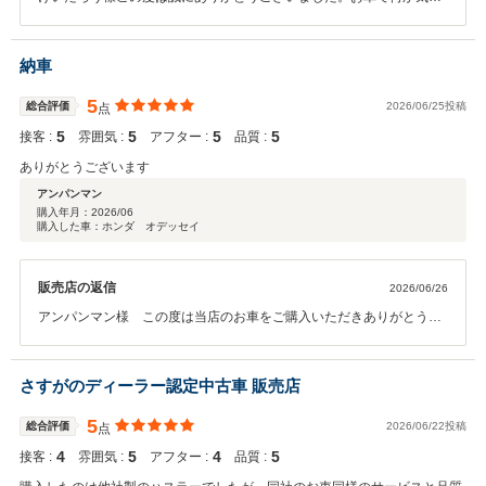
なる事がございましたらご連絡お待ちしておりますので今後ともよろ
しくお願いいたします。
納車
5
総合評価
2026/06/25投稿
点
5
5
5
5
接客 :
雰囲気 :
アフター :
品質 :
ありがとうございます
アンパンマン
購入年月：
2026/06
購入した車：ホンダ オデッセイ
販売店の返信
2026/06/26
アンパンマン様 この度は当店のお車をご購入いただきありがとうご
ざいました。これからも引き続きどうぞよろしくお願いいたします。
担当Ku
さすがのディーラー認定中古車 販売店
5
総合評価
2026/06/22投稿
点
4
5
4
5
接客 :
雰囲気 :
アフター :
品質 :