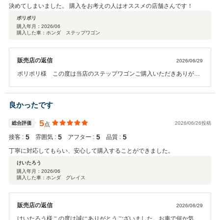
決めてしまいました。 購入をお考えの人はオススメの店舗さんです！
ポリポリ
購入年月：
2026/06
購入した車：ホンダ ステップワゴン
販売店の返信
2026/06/29
ポリポリ様 この度は当店のステップワゴンご購入いただきありがと
うございました。 お車の状態や私の対応にご満足頂けたとのお言葉を
いただき、大変うれしく存じます。 少し遠いとは思いますがお近くま
でお越しの際はお立ち寄りください。 ありがとうございました。 担
良かったです
当ku
5
総合評価
2026/06/26投稿
点
5
5
5
5
接客 :
雰囲気 :
アフター :
品質 :
丁寧に対応してもらい、安心して購入することができました。
けいたろう
購入年月：
2026/06
購入した車：ホンダ グレイス
販売店の返信
2026/06/29
けいたろう様この度は誠にありがとうございました。お車で何か気に