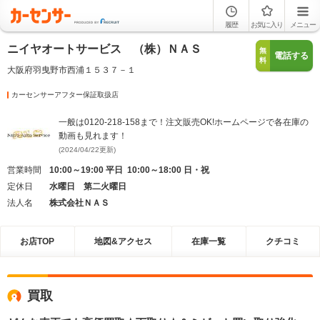
履歴
お気に入り
メニュー
ニイヤオートサービス （株）ＮＡＳ
無
電話する
料
大阪府羽曳野市西浦１５３７－１
カーセンサーアフター保証取扱店
一般は0120-218-158まで！注文販売OK!ホームページで各在庫の
動画も見れます！
(2024/04/22更新)
営業時間
10:00～19:00 平日 10:00～18:00 日・祝
定休日
水曜日 第二火曜日
法人名
株式会社ＮＡＳ
お店TOP
地図&アクセス
在庫一覧
クチコミ
買取