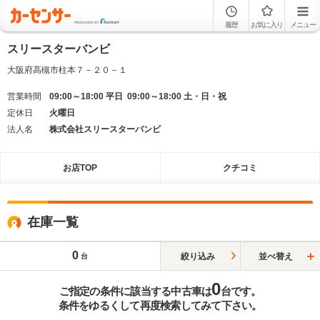
履歴
お気に入り
メニュー
スリースターバンビ
大阪府高槻市柱本７－２０－１
営業時間
09:00～18:00 平日 09:00～18:00 土・日・祝
定休日
火曜日
法人名
株式会社スリースターバンビ
お店TOP
クチコミ
在庫一覧
0
絞り込み
並べ替え
台
0
ご指定の条件に該当する中古車は
台です。
条件をゆるくして再度検索してみて下さい。