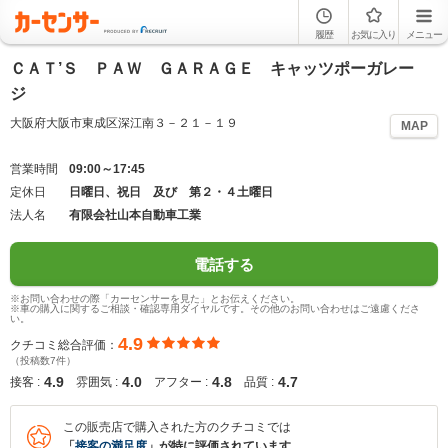
履歴
お気に入り
メニュー
ＣＡＴ’Ｓ ＰＡＷ ＧＡＲＡＧＥ キャッツポーガレー
ジ
大阪府大阪市東成区深江南３－２１－１９
MAP
営業時間
09:00～17:45
定休日
日曜日、祝日 及び 第２・４土曜日
法人名
有限会社山本自動車工業
電話する
※お問い合わせの際「カーセンサーを見た」とお伝えください。
※車の購入に関するご相談・確認専用ダイヤルです。その他のお問い合わせはご遠慮くださ
い。
4.9
クチコミ総合評価：
（投稿数7件）
4.9
4.0
4.8
4.7
接客 :
雰囲気 :
アフター :
品質 :
この販売店で購入された方のクチコミでは
「
接客の満足度
」が特に評価されています