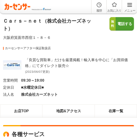
履歴
お気に入り
メニュー
Ｃａｒｓ－ｎｅｔ（株式会社カーズネッ
無
電話する
料
ト）
大阪府箕面市西宿１－８－６
カーセンサーアフター保証取扱店
「良質な買取車」だけを厳選掲載！輸入車を中心に「お買得価
格」にてダイレクト販売☆
(2023/06/07更新)
営業時間
09:30～19:00
定休日
■水曜定休日■
法人名
株式会社カーズネット
お店TOP
地図&アクセス
在庫一覧
各種サービス