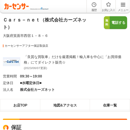
履歴
お気に入り
メニュー
Ｃａｒｓ－ｎｅｔ（株式会社カーズネッ
無
電話する
料
ト）
大阪府箕面市西宿１－８－６
カーセンサーアフター保証取扱店
「良質な買取車」だけを厳選掲載！輸入車を中心に「お買得価
格」にてダイレクト販売☆
(2023/06/07更新)
営業時間
09:30～19:00
定休日
■水曜定休日■
法人名
株式会社カーズネット
お店TOP
地図&アクセス
在庫一覧
保証