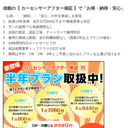
信頼の【 カーセンサーアフター保証 】で「お得・納得・安心」
「お得」・「納得」・「安心」の中古車探しを実現
1．経過13年未満、走行13万km以下まで!修復歴車も対応
2．万一の故障でも免責期間なし
3．全国の指定・認証工場、ディーラーで修理対応
4．修理の累積上限額、走行距離制限なし（国産1年以上プランの場合）
5．24時間365日ロードサービス付
6．保証範囲業界トップクラスの237カ所
7．期間は半年・1年・2年・3年とご予算に合わせたプランをお選び頂けます