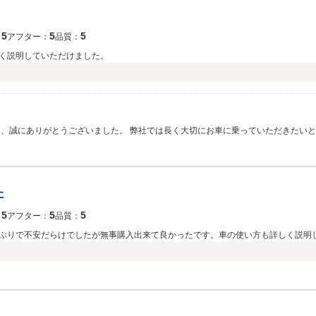
5
5
5
：
アフター：
品質：
く説明していただけました。
、誠にありがとうございました。 弊社では長く大切にお車に乗っていただきたい
たお車のご提案と、その後のお車のメンテナンスを引き続きさせていただきます。
た
5
5
5
：
アフター：
品質：
ぶりで不安だらけでしたが無事購入出来て良かったです。車の使い方も詳しく説明