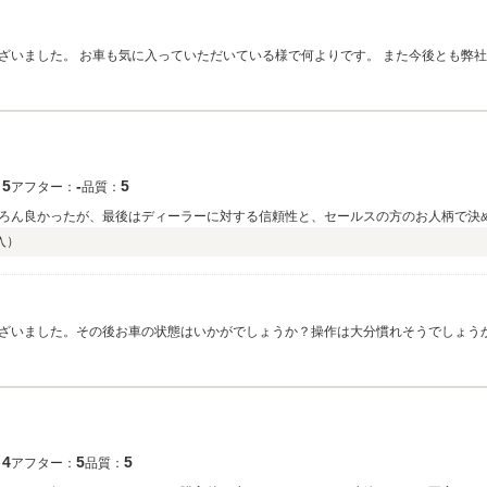
ざいました。 お車も気に入っていただいている様で何よりです。 また今後とも弊
5
‐
5
：
アフター：
品質：
ろん良かったが、最後はディーラーに対する信頼性と、セールスの方のお人柄で決
入）
ざいました。その後お車の状態はいかがでしょうか？操作は大分慣れそうでしょうか
ピカピカのお車をお客様に見て頂きたく、毎朝社員全員で洗車を行っております。
4
5
5
：
アフター：
品質：