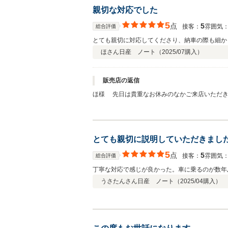
親切な対応でした
5
点
5
接客：
雰囲気
総合評価
とても親切に対応してくださり、納車の際も細か
ほさん
日産 ノート（
2025/07
購入）
販売店の返信
ほ様 先日は貴重なお休みのなかご来店いただき
ご対応させていただいております。お客様にあっ
しくお願い致します。
とても親切に説明していただきまし
5
点
5
接客：
雰囲気
総合評価
丁寧な対応で感じが良かった。車に乗るのが数年
うさたんさん
日産 ノート（
2025/04
購入）