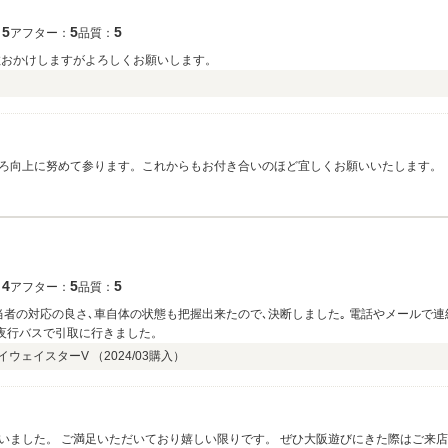
5
5
5
：
アフター：
品質：
数おかけしますがよろしくお願いします。
ろ向上に努めて参ります。これからもお付き合いのほど宜しくお願いいたします。
。
4
5
5
：
アフター：
品質：
者の対応の良さ､車自体の状態も把握出来たので､決断しました｡ 電話やメールで連
､夜行バスで引取に行きました。
 ハイウェイスターV （
2024/03
購入）
いました。 ご満足いただいており嬉しい限りです。 ぜひ大阪遊びにきた際はご来