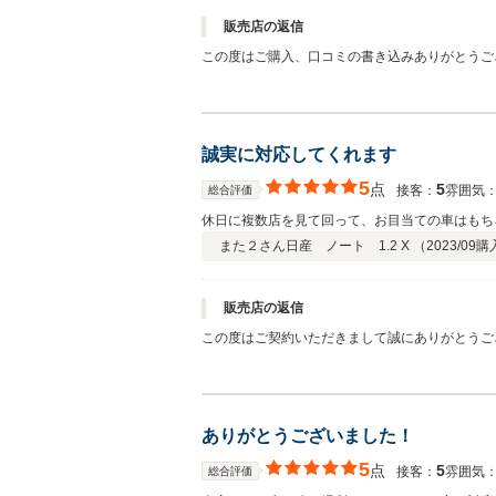
販売店の返信
この度はご購入、口コミの書き込みありがとうご
誠実に対応してくれます
5
点
5
接客：
雰囲気
総合評価
休日に複数店を見て回って、お目当ての車はもち
また２さん
日産 ノート 1.2 X （
2023/09
購
販売店の返信
この度はご契約いただきまして誠にありがとうご
て、社員一同心から感謝しております。弊社では
い。 今後とも、どうぞ宜しくお願い致します。
ありがとうございました！
5
点
5
接客：
雰囲気
総合評価