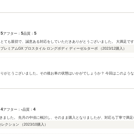
5
5
5
：
アフター：
品質：
もとても親切で、誠意ある対応をしていただきありがとうございました。 大満足で
 プレミアムGX プロスタイル ロングボディ ディーゼルターボ （
2023/12
購入）
ありがとうございました。その後お車の状態はいかがでしょうか？ 今回はこのよう
に見て頂きたく、毎朝社員全員で洗車を行っております。何かお困りの際はぜひお気
4
‐
4
：
アフター：
品質：
きました。 先月の中頃に検討し、そのまま購入となりましたが、対応も丁寧で満足
Vセレクション （
2023/10
購入）