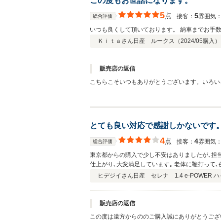
この度もお世話になります。
5
点
5
接客：
雰囲気
総合評価
いつも良くして頂いております。 納車までお手
Ｋｉｔａさん
日産 ルークス（
2024/05
購入）
販売店の返信
こちらこそいつもありがとうございます。いろい
とても良い対応で感謝しかないです
4
点
4
接客：
雰囲気
総合評価
東京都からの購入で少し不安はありましたが､担当
仕上がり､大変満足しています｡ 老体に鞭打って
ヒデジイさん
日産 セレナ 1.4 e-POWER
販売店の返信
この度は遠方からののご購入誠にありがとうござ