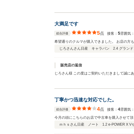
大満足です
5
点
5
接客：
雰囲気
総合評価
希望通りのクルマが購入できました。 お店の方
じろさんさん
日産 キャラバン 2.4 グランド
販売店の返信
じろさん様 この度はご契約いただきまして誠に
しております。弊社ではピカピカのお車をお客様
しくお願い致します。
丁寧かつ迅速な対応でした。
4
点
4
接客：
雰囲気
総合評価
今月の頭にこちらのお店で中古車を購入させて頂
ｍｈｓさん
日産 ノート 1.2 e-POWER X 