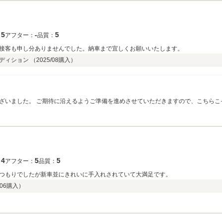
5
‐
5
：
アフター：
品質：
接客も申し分ありませんでした。納車まで宜しくお願いいたします。
エディション （
2025/08
購入）
ざいました。 ご期待に沿えるようご準備を進めさせていただきますので、こちらこ
4
5
5
：
アフター：
品質：
つもりでしたが新車並にきれいに手入れされていて大満足です。
/06
購入）