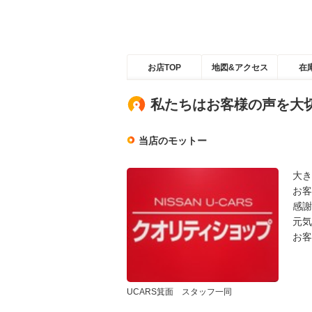
お店TOP
地図&アクセス
在
私たちはお客様の声を大
当店のモットー
大き
お客
感謝
元気
お客
UCARS箕面 スタッフ一同