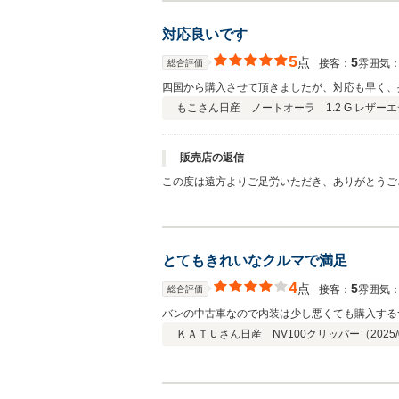
対応良いです
5
点
5
接客：
雰囲気
総合評価
四国から購入させて頂きましたが、対応も早く、
もこさん
日産 ノートオーラ 1.2 G レザー
販売店の返信
この度は遠方よりご足労いただき、ありがとうご
とてもきれいなクルマで満足
4
点
5
接客：
雰囲気
総合評価
バンの中古車なので内装は少し悪くても購入する
ＫＡＴＵさん
日産 NV100クリッパー（
2025