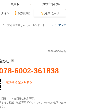
車買取
お役立ち記事
ログイン
閲覧履歴
お気に入り
サイトマップ
コミ一覧) | 中古車なら【カーセンサー】
2026/07/04更新
合わせ
078-6002-361838
電話番号を読み取る
ル回線、IP・光回線は利用不可。
関するご相談・確認専用ダイヤルです。その他のお問い合わ
ださい。