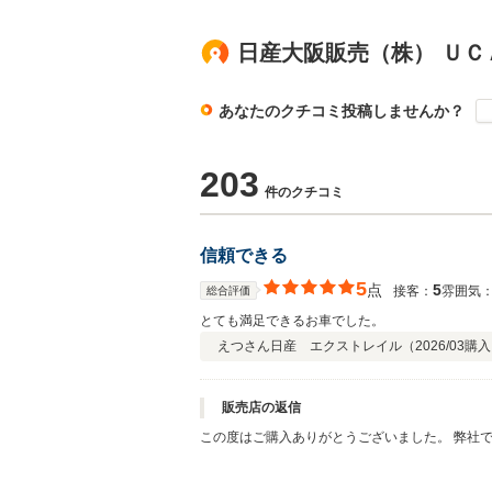
日産大阪販売（株） Ｕ
あなたのクチコミ投稿しませんか？
203
件のクチコミ
信頼できる
5
点
5
接客：
雰囲気
総合評価
とても満足できるお車でした。
えつさん
日産 エクストレイル（
2026/03
購入
販売店の返信
この度はご購入ありがとうございました。 弊社
くお願い致します。