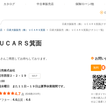
カタログ
中古車販売店
保険/ローン/他
日産大阪販売（株） ＵＣＡＲＳ箕面(クチ
店
日産大阪販売（株） ＵＣＡＲＳ箕面
日産大阪販売（株） ＵＣＡＲＳ箕面(クチコミ一覧)
ＵＣＡＲＳ箕面
お問い
くさんご用意してお待ちしております。
0
無料
販売株式会社
面市西宿２－２－１９
MAP
8:00
週水曜日 また１１日～１９日は夏季休業期間です。
4.7
点
(投稿数203件)
※一部ダイヤ
※車の購入に
4.6
4.6
アフター：
品質：
せはご遠慮く