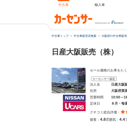
中古車
輸入車
中古車トップ
中古車販売店検索
大阪府の中古車販売
日産大阪販売（株） 
セール価格のお車をた
カーセンサー認定
法人名
日産大阪
住所
大阪府箕
営業時間
10:00～1
定休日
８月・毎
クチコミ総合評価：
4.8
4.4
接客：
雰囲気：