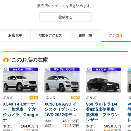
販売店のクチコミを書き込めます。
投稿する
お店TOP
地図&アクセス
在庫一覧
クチコミ
このお店の在庫
ボルボ
ボルボ
ボルボ
ボ
NEW
NEW
XC40 T4 1オーナ
XC90 B6 AWD イ
V60 ウルトラ B4
V
ー 禁煙車 全方
ンスクリプション
登録済未使用車
位カメラ Google
4WD 2022年モ…
禁煙車 ブラウン
ナ…
レザー …
本体：
459.0
万円
総額：
474.8
万円
本体：
164.0
万円
本体：
505.0
万円
本