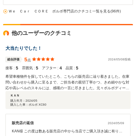
Ｗｅ Ｃａｒ ＣＯＲＥ ボルボ専門店のクチコミ一覧を見る(96件)
他のユーザーのクチコミ
大当たりでした！
5
総合評価
2024/05/08投稿
点
5
5
4
5
接客 :
雰囲気 :
アフター :
品質 :
希望車種物件を探していたところ、こちらの販売店に辿り着きました。在庫
問い合わせから購入に至るまで、ご担当者の親切丁寧かつ、きめ細やかな対
応や高レベルのスキルには、感嘆の一言に尽きました。元々ボルボディーラ
ーのお店ということですが、ボルボ車に限らず在庫車両の品質もレベルが高
ＫＡＮ
そうで実際お店での取り扱いについては国産、外国車あらゆる車種に精通し
購入年月：
2024/05
購入した車：ボルボ XC60
ている様に見受けました。少し的外れのお願いにも快く応じてもらい、購入
物件は大満足の買い物で次回の買替えの際には1番に相談させてもらうつも
りです。
販売店の返信
2024/05/09
KAN様 この度は数ある販売店の中から当店でご購入頂き誠に有り難