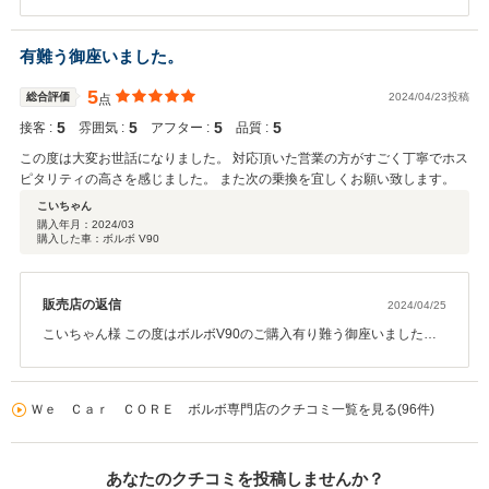
う御座いました。 KAN様のお力になれて大変光栄で御座います。 今
後お住まいが遠方にはなりますが気になる事などありましたらお気
軽にご連絡下さい。 次回のお乗り換えも是非お手伝いさせて頂けま
有難う御座いました。
すと幸いです。
5
総合評価
2024/04/23投稿
点
5
5
5
5
接客 :
雰囲気 :
アフター :
品質 :
この度は大変お世話になりました。 対応頂いた営業の方がすごく丁寧でホス
ピタリティの高さを感じました。 また次の乗換を宜しくお願い致します。
こいちゃん
購入年月：
2024/03
購入した車：ボルボ V90
販売店の返信
2024/04/25
こいちゃん様 この度はボルボV90のご購入有り難う御座いました。
お困りな点などありましたらお気軽にご相談下さいませ。 次回のお
乗り換えも是非宜しくお願い致します。
Ｗｅ Ｃａｒ ＣＯＲＥ ボルボ専門店のクチコミ一覧を見る(96件)
あなたのクチコミを投稿しませんか？