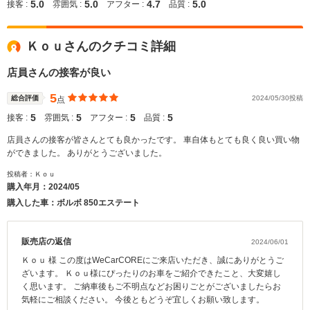
5.0
5.0
4.7
5.0
接客 :
雰囲気 :
アフター :
品質 :
Ｋｏｕさんのクチコミ詳細
店員さんの接客が良い
5
総合評価
2024/05/30投稿
点
5
5
5
5
接客 :
雰囲気 :
アフター :
品質 :
店員さんの接客が皆さんとても良かったです。 車自体もとても良く良い買い物
ができました。 ありがとうございました。
投稿者：Ｋｏｕ
購入年月：
2024/05
購入した車：ボルボ 850エステート
販売店の返信
2024/06/01
Ｋｏｕ 様 この度はWeCarCOREにご来店いただき、誠にありがとうご
ざいます。 Ｋｏｕ様にぴったりのお車をご紹介できたこと、大変嬉し
く思います。 ご納車後もご不明点などお困りごとがございましたらお
気軽にご相談ください。 今後ともどうぞ宜しくお願い致します。