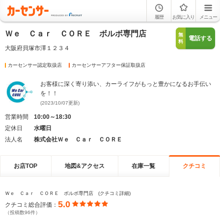
履歴
お気に入り
メニュー
Ｗｅ Ｃａｒ ＣＯＲＥ ボルボ専門店
無
電話する
料
大阪府貝塚市澤１２３４
カーセンサー認定取扱店
カーセンサーアフター保証取扱店
お客様に深く寄り添い、カーライフがもっと豊かになるお手伝い
を！！
(2023/10/07更新)
営業時間
10:00～18:30
定休日
水曜日
法人名
株式会社Ｗｅ Ｃａｒ ＣＯＲＥ
お店TOP
地図&アクセス
在庫一覧
クチコミ
Ｗｅ Ｃａｒ ＣＯＲＥ ボルボ専門店 (クチコミ詳細)
5.0
クチコミ総合評価：
（投稿数96件）