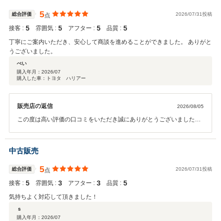
5
総合評価
2026/07/31投稿
点
5
5
5
5
接客 :
雰囲気 :
アフター :
品質 :
丁寧にご案内いただき、安心して商談を進めることができました。 ありがと
うございました。
ぺい
購入年月：
2026/07
購入した車：トヨタ ハリアー
販売店の返信
2026/08/05
この度は高い評価の口コミをいただき誠にありがとうございました。
ご満足いただけたとのお言葉、大変嬉しく思います。今後もより良い
サービスを提供できるよう努めてまいりますので、引き続きご愛顧い
ただければ幸いです。
中古販売
5
総合評価
2026/07/31投稿
点
5
3
3
5
接客 :
雰囲気 :
アフター :
品質 :
気持ちよく対応して頂きました！
ｓ
購入年月：
2026/07