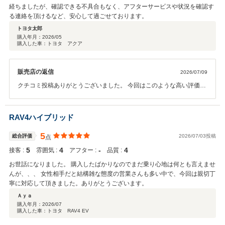
経ちましたが、確認できる不具合もなく、アフターサービスや状況を確認す
る連絡を頂けるなど、安心して過ごせております。
トヨタ太郎
購入年月：
2026/05
購入した車：トヨタ アクア
販売店の返信
2026/07/09
クチコミ投稿ありがとうございました。 今回はこのような高い評価を
いただきまして、心から感謝しております。 何かお困りの際はぜひお
気軽にお立ち寄りください。 今後ともよろしくお願いいたします。
RAV4ハイブリッド
5
総合評価
2026/07/03投稿
点
5
4
‐
4
接客 :
雰囲気 :
アフター :
品質 :
お世話になりました。 購入したばかりなのでまだ乗り心地は何とも言えませ
んが、、、 女性相手だと結構雑な態度の営業さんも多い中で、今回は親切丁
寧に対応して頂きました。ありがとうございます。
Ａｙａ
購入年月：
2026/07
購入した車：トヨタ RAV4 EV