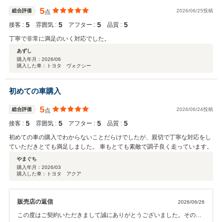
ぞ宜しくお願い致します。
5
総合評価
2026/06/25投稿
点
5
5
5
5
接客 :
雰囲気 :
アフター :
品質 :
丁寧で非常に満足のいく対応でした。
あずし
購入年月：
2026/06
購入した車：トヨタ ヴォクシー
初めての車購入
5
総合評価
2026/06/24投稿
点
5
5
5
5
接客 :
雰囲気 :
アフター :
品質 :
初めての車の購入でわからないことだらけでしたが、親切で丁寧な対応をし
ていただきとても満足しました。 車もとても素敵で調子良く走っています。
やまぐち
購入年月：
2026/03
購入した車：トヨタ アクア
販売店の返信
2026/06/26
この度はご契約いただきまして誠にありがとうございました。その後