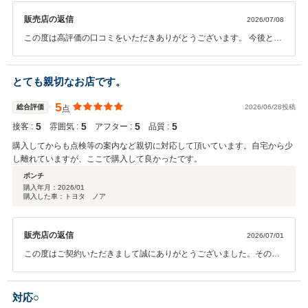
販売店の返信
2026/07/08
この度は高評価の口コミをいただきありがとうございます。 今後とも
安心・安全のカーライフを提供できるよう努力してまいりますので、
引き続きよろしくお願い致します。
とても親切なお店です。
5
総合評価
2026/06/28投稿
点
5
5
5
5
接客 :
雰囲気 :
アフター :
品質 :
購入してからも点検等の案内など親切に対応して頂いています。自宅から少
し離れていますが、ここで購入して良かったです。
ポンチ
購入年月：
2026/01
購入した車：トヨタ ノア
販売店の返信
2026/07/01
この度はご契約いただきまして誠にありがとうございました。その後
お車の状態はいかがでしょうか？ 今回はこのような高い評価をいただ
きまして、社員一同心から感謝しております。弊社ではピカピカのお
車をお客様に見て頂きたく、毎朝社員全員で洗車を行っております。
対応○
何かお困りの際はぜひお気軽にお立ち寄りください。 今後とも、どう