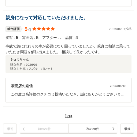
お車の状態はいかがでしょうか？ 今回はこのような高い評価をいただ
きまして、社員一同心から感謝しております。弊社ではピカピカのお
車をお客様に見て頂きたく、毎朝社員全員で洗車を行っております。
親身になって対応していただけました。
何かお困りの際はぜひお気軽にお立ち寄りください。 今後とも、どう
ぞ宜しくお願い致します。
5
総合評価
2026/06/07投稿
点
5
5
‐
4
接客 :
雰囲気 :
アフター :
品質 :
事故で急に代わりの車が必要になり困っていましたが、親身に相談に乗って
いただき問題を解決出来ました。 相談して良かったです。
シュウちゃん
購入年月：
2026/06
購入した車：スズキ パレット
販売店の返信
2026/06/10
この度は高評価のクチコミ投稿いただき、誠にありがとうございまし
た。 弊社では長く大切にお車に乗っていただきたいと思い、アフター
サービスに関しても誠意をもってご対応させていただいております。
お客様にあったお車のご提案と、その後のお車のメンテナンスを引き
1
/35
続きさせていただきます。 今後ともお気軽に弊社にお越しくださいま
せ。 よろしくお願いいたします
最初
前の20件
次の20件
最後