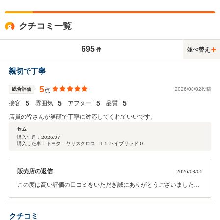
クチコミ一覧
695
並べ替え
件
親切で丁寧
5
総合評価
2026/08/02投稿
点
5
5
5
5
接客 :
雰囲気 :
アフター :
品質 :
店員の皆さんが笑顔で丁寧に対応してくれていいです。
セム
購入年月：
2026/07
購入した車：トヨタ ヤリスクロス 1.5 ハイブリッド G
販売店の返信
2026/08/05
この度は高い評価の口コミをいただき誠にありがとうございました。
ご満足いただけたとのお言葉、大変嬉しく思います。今後もより良い
サービスを提供できるよう努めてまいりますので、引き続きご愛顧い
ただければ幸いです。
クチコミ