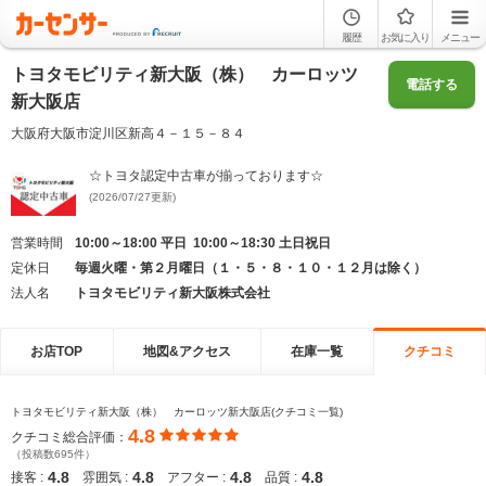
履歴
お気に入り
メニュー
トヨタモビリティ新大阪（株） カーロッツ
電話する
新大阪店
大阪府大阪市淀川区新高４－１５－８４
☆トヨタ認定中古車が揃っております☆
(2026/07/27更新)
営業時間
10:00～18:00 平日 10:00～18:30 土日祝日
定休日
毎週火曜・第２月曜日（１・５・８・１０・１２月は除く）
法人名
トヨタモビリティ新大阪株式会社
お店TOP
地図&アクセス
在庫一覧
クチコミ
トヨタモビリティ新大阪（株） カーロッツ新大阪店(クチコミ一覧)
4.8
クチコミ総合評価：
（投稿数695件）
4.8
4.8
4.8
4.8
接客 :
雰囲気 :
アフター :
品質 :