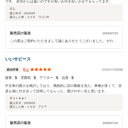
です。 自宅からは遠いのですが長いお付き合いさせてもらってます。
とし
購入年月：
2026/05
購入した車：スズキ ワゴンR
販売店の返信
2026/07/15
この度はご契約いただきまして誠にありがとうございました。その後
お車の状態はいかがでしょうか？ 今回はこのような高い評価をいただ
きまして、社員一同心から感謝しております。弊社ではピカピカのお
車をお客様に見て頂きたく、毎朝社員全員で洗車を行っております。
いいサビース
何かお困りの際はぜひお気軽にお立ち寄りください。 今後とも、どう
ぞ宜しくお願い致します。
5
総合評価
2026/07/08投稿
点
5
5
5
5
接客 :
雰囲気 :
アフター :
品質 :
中古車の購入を検討しており、偶然的に店の看板を見た。車種が多くて、店
員も側に付き合って説明してもらった。選びやすい店と思います。
Ｅｚｒｅａｌ
購入年月：
2026/03
購入した車：トヨタ アクア
販売店の返信
2026/07/10