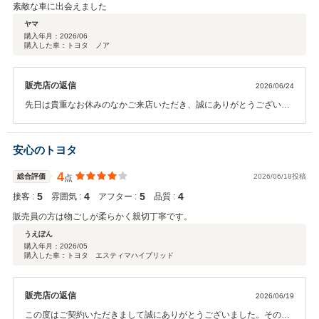
素敵な車に出会えました
ヤマ
購入年月：
2026/06
購入した車：トヨタ ノア
販売店の返信
2026/06/24
先日は貴重なお休みのなかご来店いただき、誠にありがとうございま
した。 弊社では長く大切にお車に乗っていただきたいと思い、アフタ
ーサービスに関しても誠意をもってご対応させていただいておりま
す。お客様にあったお車のご提案と、その後のお車のメンテナンスを
安心のトヨタ
引き続きさせていただきます。 今後ともお気軽に弊社にお越しくださ
いませ。宜しくお願い致します。
4
総合評価
2026/06/18投稿
点
5
4
5
4
接客 :
雰囲気 :
アフター :
品質 :
販売員の方は物ごしが柔らかく親切丁寧です。
うえぽん
購入年月：
2026/05
購入した車：トヨタ エスティマハイブリッド
販売店の返信
2026/06/19
この度はご契約いただきまして誠にありがとうございました。その後