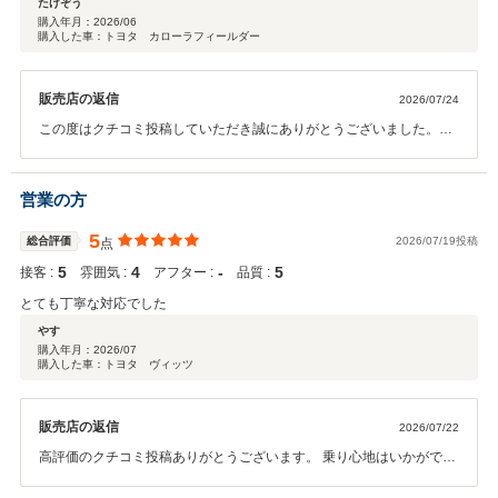
たけぞう
購入年月：
2026/06
購入した車：トヨタ カローラフィールダー
販売店の返信
2026/07/24
この度はクチコミ投稿していただき誠にありがとうございました。そ
の後（盗難防止ネジを取り外した後）お車の状態はいかがでしょう
か？ 何かお困りの際はぜひお気軽にお立ち寄りください。 今後とも、
どうぞ宜しくお願い致します。
営業の方
5
総合評価
2026/07/19投稿
点
5
4
‐
5
接客 :
雰囲気 :
アフター :
品質 :
とても丁寧な対応でした
やす
購入年月：
2026/07
購入した車：トヨタ ヴィッツ
販売店の返信
2026/07/22
高評価のクチコミ投稿ありがとうございます。 乗り心地はいかがでし
ょうか？ 今月末の１ヵ月無料点検で感想やご質問お待ちしておりま