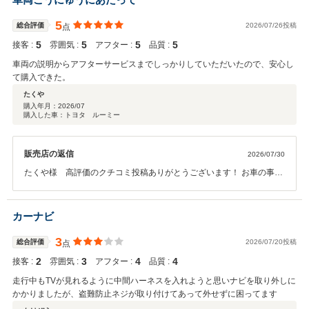
5
総合評価
2026/07/26投稿
点
5
5
5
5
接客 :
雰囲気 :
アフター :
品質 :
車両の説明からアフターサービスまでしっかりしていただいたので、安心し
て購入できた。
たくや
購入年月：
2026/07
購入した車：トヨタ ルーミー
販売店の返信
2026/07/30
たくや様 高評価のクチコミ投稿ありがとうございます！ お車の事は
全て当店へお任せくださいませ。 定期点検でお会いできるのを楽しみ
にしております。
カーナビ
3
総合評価
2026/07/20投稿
点
2
3
4
4
接客 :
雰囲気 :
アフター :
品質 :
走行中もTVが見れるように中間ハーネスを入れようと思いナビを取り外しに
かかりましたが、盗難防止ネジが取り付けてあって外せずに困ってます