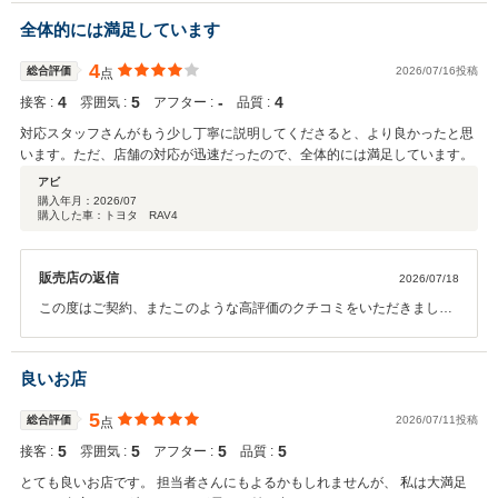
す。 今後も引き続きよろしくお願いいたします。
全体的には満足しています
4
総合評価
2026/07/16投稿
点
4
5
‐
4
接客 :
雰囲気 :
アフター :
品質 :
対応スタッフさんがもう少し丁寧に説明してくださると、より良かったと思
います。ただ、店舗の対応が迅速だったので、全体的には満足しています。
アビ
購入年月：
2026/07
購入した車：トヨタ RAV4
販売店の返信
2026/07/18
この度はご契約、またこのような高評価のクチコミをいただきまして
誠にありがとうございました。 今後のアフターフォローをしっかりさ
せていただきます。よろしくお願いします。
良いお店
5
総合評価
2026/07/11投稿
点
5
5
5
5
接客 :
雰囲気 :
アフター :
品質 :
とても良いお店です。 担当者さんにもよるかもしれませんが、 私は大満足