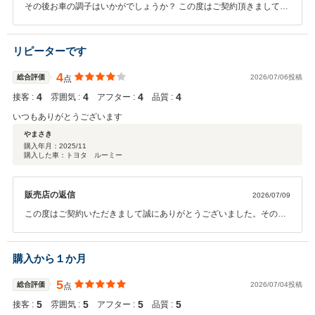
その後お車の調子はいかがでしょうか？ この度はご契約頂きまして、
誠にありがとうございます。また、このような高い評価のクチコミを
頂き、大変うれしく思います。 お客様に喜んで頂けることが、何より
も私共の励みになります。車内外のクリーニングやお車の細部に渡る
リピーターです
ご説明も、今後より一層社員全員で徹底させたいと思っております。
またぜひお気軽にお立ち寄りください。 今後ともどうぞ宜しくお願い
4
総合評価
2026/07/06投稿
点
致します。
4
4
4
4
接客 :
雰囲気 :
アフター :
品質 :
いつもありがとうございます
やまさき
購入年月：
2025/11
購入した車：トヨタ ルーミー
販売店の返信
2026/07/09
この度はご契約いただきまして誠にありがとうございました。その後
お車の状態はいかがでしょうか？ 今回はこのような高い評価をいただ
きまして、社員一同心から感謝しております。弊社ではピカピカのお
車をお客様に見て頂きたく、毎朝社員全員で洗車を行っております。
購入から１か月
何かお困りの際はぜひお気軽にお立ち寄りください。 今後とも、どう
ぞ宜しくお願い致します。
5
総合評価
2026/07/04投稿
点
5
5
5
5
接客 :
雰囲気 :
アフター :
品質 :