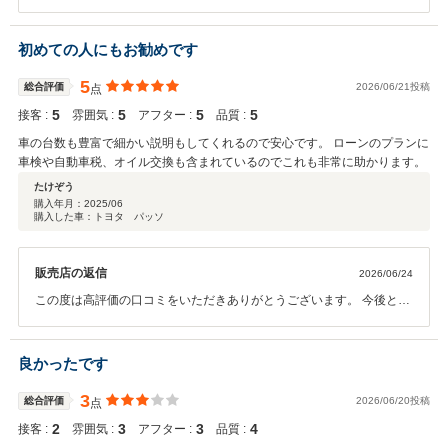
お車の状態はいかがでしょうか？ 今回はこのような高い評価をいただ
きまして、社員一同心から感謝しております。弊社ではピカピカのお
車をお客様に見て頂きたく、毎朝社員全員で洗車を行っております。
初めての人にもお勧めです
何かお困りの際はぜひお気軽にお立ち寄りください。 今後とも、どう
ぞ宜しくお願い致します。
5
総合評価
2026/06/21投稿
点
5
5
5
5
接客 :
雰囲気 :
アフター :
品質 :
車の台数も豊富で細かい説明もしてくれるので安心です。 ローンのプランに
車検や自動車税、オイル交換も含まれているのでこれも非常に助かります。
たけぞう
購入年月：
2025/06
購入した車：トヨタ パッソ
販売店の返信
2026/06/24
この度は高評価の口コミをいただきありがとうございます。 今後とも
安心・安全のカーライフを提供できるよう努力してまいりますので、
引き続きよろしくお願い致します。
良かったです
3
総合評価
2026/06/20投稿
点
2
3
3
4
接客 :
雰囲気 :
アフター :
品質 :