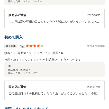
購入した車：トヨタ ルーミー
販売店の返信
2026/08/05
この度は高い評価の口コミをいただき誠にありがとうございました。
ご満足いただけたとのお言葉、大変嬉しく思います。今後もより良い
サービスを提供できるよう努めてまいりますので、引き続きご愛顧い
ただければ幸いです。
初めて購入
4
総合評価
2026/07/30投稿
点
3
3
3
4
接客 :
雰囲気 :
アフター :
品質 :
今回初めてトヨタにしましたが 対応等とても良かったです
ｍ
購入年月：
2026/07
購入した車：トヨタ ノア
販売店の返信
2026/07/31
この度は口コミを投稿していただきありがとうございました。 今度と
もしっかりとカーライフをサポートさせていただきますので、よろし
くお願いいたします。
車両こうにゅうにあたって