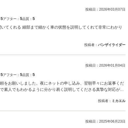
投稿日：
2026年03月07日
5
5
5
：
アフター：
品質：
聞いてくれる 細部まで細かく車の状態を説明してくれて非常にわかり
投稿者：
バンザイライダー
投稿日：
2026年01月04日
5
5
5
：
アフター：
品質：
頼をお願いしました。夜にネットの申し込み、翌朝早々にお返事くだ
で素人でもわかるように分かり易く説明してくださる真摯な対応が…
投稿者：
ミカエル
投稿日：
2025年06月23日