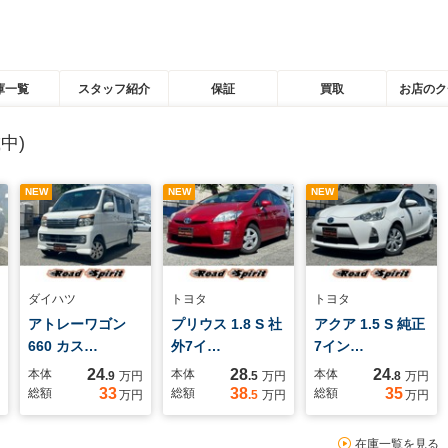
庫一覧
スタッフ紹介
保証
買取
お店のク
中)
NEW
NEW
NEW
ダイハツ
トヨタ
トヨタ
アトレーワゴン
プリウス 1.8 S 社
アクア 1.5 S 純正
660 カス…
外7イ…
7イン…
24
28
24
本体
本体
本体
.9
万円
.5
万円
.8
万円
33
38
35
総額
総額
総額
万円
.5
万円
万円
在庫一覧を見る