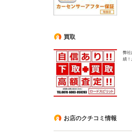
買取
弊社
績！
お店のクチコミ情報