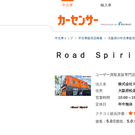
中古車
輸入車
中古車トップ
中古車販売店検索
大阪府の中古車販売
Ｒｏａｄ Ｓｐｉｒ
ユーザー買取直販専門
法人名
株式会社
住所
大阪府松
営業時間
10:00～
定休日
年中無休
クチコミ総合評価：
5.0
5.0
接客：
雰囲気：