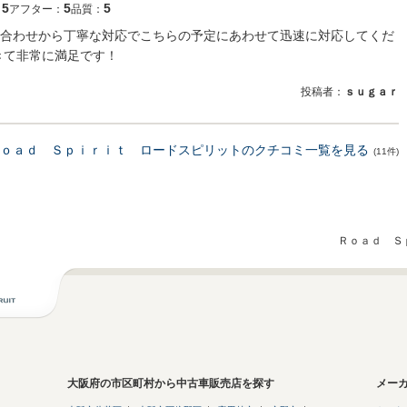
5
5
5
：
アフター：
品質：
合わせから丁寧な対応でこちらの予定にあわせて迅速に対応してくだ
きて非常に満足です！
投稿者：
ｓｕｇａｒ
ｏａｄ Ｓｐｉｒｉｔ ロードスピリットのクチコミ一覧を見る
(11件)
Ｒｏａｄ Ｓ
大阪府の市区町村から中古車販売店を探す
メー