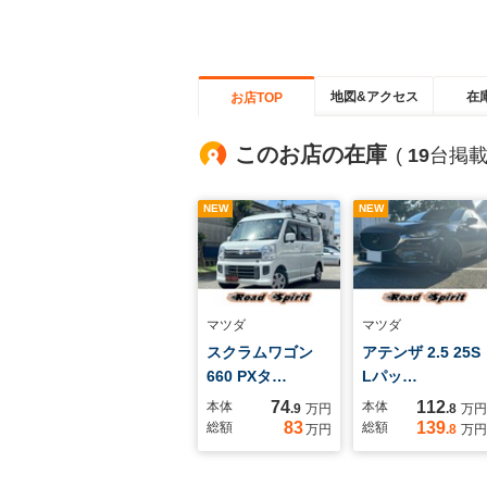
地図&アクセス
在
お店TOP
このお店の在庫
(
19
台掲載
NEW
NEW
マツダ
マツダ
スクラムワゴン
アテンザ 2.5 25S
660 PXタ…
Lパッ…
74
112
本体
本体
.9
万円
.8
万円
83
139
総額
総額
万円
.8
万円