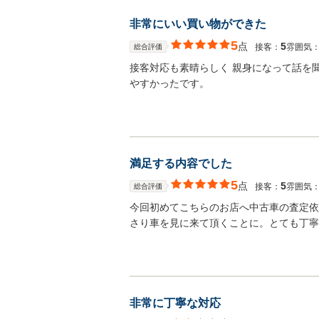
非常にいい買い物ができた
5
点
5
接客：
雰囲気
総合評価
接客対応も素晴らしく 親身になって話を
やすかったです。
満足する内容でした
5
点
5
接客：
雰囲気
総合評価
今回初めてこちらのお店へ中古車の査定依
さり車を見に来て頂くことに。とても丁寧
非常に丁寧な対応