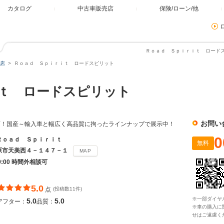
カタログ
中古車販売店
保険/ローン/他
Ｒｏａｄ Ｓｐｉｒｉｔ ロードス
店
Ｒｏａｄ Ｓｐｉｒｉｔ ロードスピリット
ｉｔ ロードスピリット
お問い
店！国産～輸入車と幅広く高品質に拘ったラインナップで展示中！
0
Ｒｏａｄ Ｓｐｉｒｉｔ
無料
原市天美西４－１４７－１
MAP
19:00 時間外相談可
5.0
点
(投稿数11件)
※一部ダイヤ
5.0
5.0
アフター：
品質：
※車の購入に
せはご遠慮く