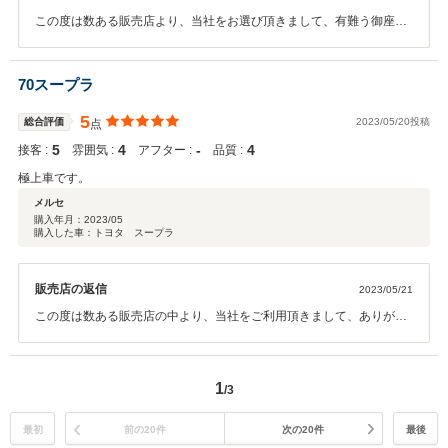
この度は数ある販売店より、当社をお選び頂きまして、有難う御座い
ました。 こちらこそ、有難いお言葉を頂きまして、感謝しておりま
す。 また、何かお困りのことが御座いましたら、いつでもお気軽にご
相談を頂けたらと思っております。 今後とも、お付き合いの程、宜し
70スープラ
くお願い致します。
5
総合評価
2023/05/20投稿
点
5
4
‐
4
接客 :
雰囲気 :
アフター :
品質 :
極上車です。
メルセ
購入年月：
2023/05
購入した車：トヨタ スープラ
販売店の返信
2023/05/21
この度は数ある販売店の中より、当社をご利用頂きまして、ありがと
うございました。 希少なお車では御座いますので、お乗り頂く中
で、何かご不明な点や、お困りの事が御座いましたら、お気軽にご相
談を頂けたらと思っております。 今後とも、お付き合いの程、宜し
1
/3
くお願い致します。
最初
前の20件
次の20件
最後