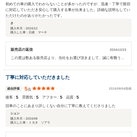
初めての車の購入でわからないことが多かったのですが、迅速・丁寧で親切
に対応していただき安心して購入する事が出来ました。詳細な説明もしてい
ただけたのがありがたかったです。
さ
購入年月：
2024/12
購入した車：日産 マーチ
販売店の返信
2024/12/23
この度は数ある販売店より、当社をお選び頂きまして、誠に有難う御
座いました。 また、当社のご対応に対しましても、有難いお言葉を
頂きまして、感謝しております。 今後とも、頂きましたお言葉を励み
に、スタッフ一同邁進して参りたいと思います。 何かお困りのこと
丁寧に対応していただきました
が御座いましたら、いつでもお気軽にご相談を頂けたらと思っており
ます。 今後とも、お付き合いの程、宜しくお願い致します。
5
総合評価
2024/08/04投稿
点
5
5
5
5
接客 :
雰囲気 :
アフター :
品質 :
旧車のことにあまり詳しくない自分に丁寧に教えてくださりました
シュン
購入年月：
2024/08
購入した車：トヨタ ソアラ