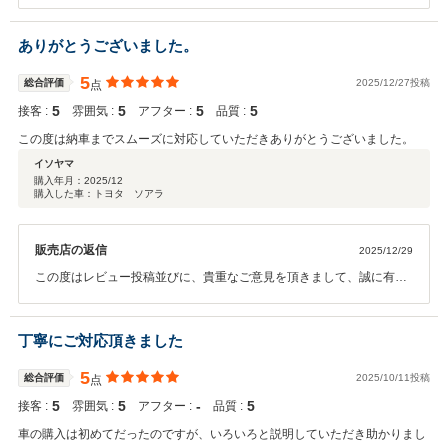
うございました。 希少なお車では御座いますので、お乗り頂く中
で、何かご不明な点や、お困りの事が御座いましたら、お気軽にご相
談を頂けたらと思っております。 今後とも、お付き合いの程、宜し
ありがとうございました。
くお願い致します。
5
総合評価
2025/12/27投稿
点
5
5
5
5
接客 :
雰囲気 :
アフター :
品質 :
この度は納車までスムーズに対応していただきありがとうございました。
イソヤマ
購入年月：
2025/12
購入した車：トヨタ ソアラ
販売店の返信
2025/12/29
この度はレビュー投稿並びに、貴重なご意見を頂きまして、誠に有難
う御座います。 希少なお車でも御座いますので、何かお困りの事
や、ご不明な箇所が御座いましたら、いつでもお気軽にご相談を頂け
たらと思っております。今後とも、末永いお付き合いの程、宜しくお
丁寧にご対応頂きました
願い致します。
5
総合評価
2025/10/11投稿
点
5
5
‐
5
接客 :
雰囲気 :
アフター :
品質 :
車の購入は初めてだったのですが、いろいろと説明していただき助かりまし