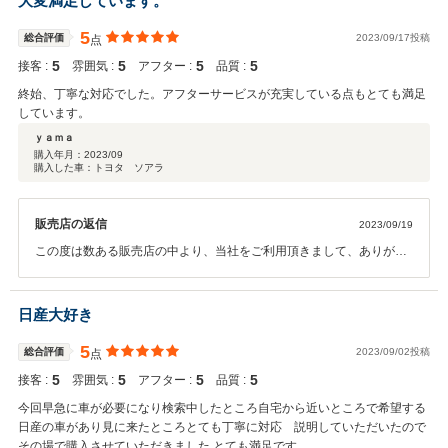
大変満足しています。
5
総合評価
2023/09/17投稿
点
5
5
5
5
接客 :
雰囲気 :
アフター :
品質 :
終始、丁寧な対応でした。アフターサービスが充実している点もとても満足
しています。
ｙａｍａ
購入年月：
2023/09
購入した車：トヨタ ソアラ
販売店の返信
2023/09/19
この度は数ある販売店の中より、当社をご利用頂きまして、ありがと
うございました。 お乗り頂く中で、何かご不明な点や、お困りの事
が出てくるかと思いますが、お気軽にご相談を頂けたらと思っており
ます。 今後とも、お付き合いの程、宜しくお願い致します。
日産大好き
5
総合評価
2023/09/02投稿
点
5
5
5
5
接客 :
雰囲気 :
アフター :
品質 :
今回早急に車が必要になり検索中したところ自宅から近いところで希望する
日産の車があり見に来たところとても丁寧に対応 説明していただいたので
その場で購入させていただきました とても満足です