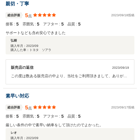
ぱいです。 また、何かお困りのことが御座いましたら、いつでもお気
親切・丁寧
軽にご相談を頂けたらと思っております。 今後とも、お付き合いの
程、宜しくお願い致します。
5
総合評価
2023/09/18投稿
点
5
5
5
5
接客 :
雰囲気 :
アフター :
品質 :
サポートなども含め安心できました
弘樹
購入年月：
2023/09
購入した車：トヨタ ソアラ
販売店の返信
2023/09/19
この度は数ある販売店の中より、当社をご利用頂きまして、ありがと
うございました。 希少なお車では御座いますので、お乗り頂く中
で、何かご不明な点や、お困りの事が御座いましたら、お気軽にご相
談を頂けたらと思っております。 今後とも、お付き合いの程、宜し
素早い対応
くお願い致します。
5
総合評価
2023/09/17投稿
点
5
5
5
5
接客 :
雰囲気 :
アフター :
品質 :
厳しい条件の中で素早い納車をして頂けたのでよかった。
レオ
購入年月：
2023/09