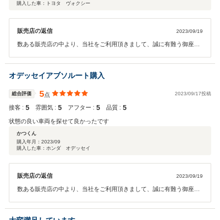
購入した車：トヨタ ヴォクシー
販売店の返信
2023/09/19
数ある販売店の中より、当社をご利用頂きまして、誠に有難う御座い
ます。 また、どんな些細な事でも結構ですので、いつでもお気軽にご
相談を頂けたらと思っております。 今後共、末永いお付き合いの程、
宜しくお願い致します。
オデッセイアブソルート購入
5
総合評価
2023/09/17投稿
点
5
5
5
5
接客 :
雰囲気 :
アフター :
品質 :
状態の良い車両を探せて良かったです
かつくん
購入年月：
2023/09
購入した車：ホンダ オデッセイ
販売店の返信
2023/09/19
数ある販売店の中より、当社をご利用頂きまして、誠に有難う御座い
ます。 どんな些細な事でも結構ですので、いつでもお気軽にご相談を
頂けたらと思っております。 今後共、末永いお付き合いの程、宜しく
お願い致します。