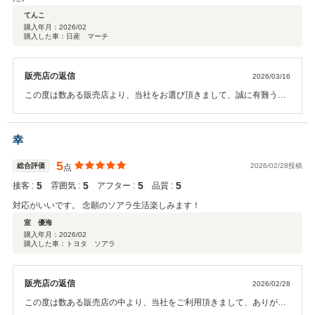
てんこ
購入年月：
2026/02
購入した車：日産 マーチ
販売店の返信
2026/03/16
この度は数ある販売店より、当社をお選び頂きまして、誠に有難う御
座いました。 また、当社のご対応に対しましても、有難いお言葉を
頂きまして、感謝しております。 今後とも、頂きましたお言葉を励み
に、スタッフ一同邁進して参りたいと思います。 何かお困りのこと
幸
が御座いましたら、いつでもお気軽にご相談を頂けたらと思っており
ます。 今後とも、お付き合いの程、宜しくお願い致します。
5
総合評価
2026/02/28投稿
点
5
5
5
5
接客 :
雰囲気 :
アフター :
品質 :
対応がいいです。 念願のソアラ生活楽しみます！
室 優海
購入年月：
2026/02
購入した車：トヨタ ソアラ
販売店の返信
2026/02/28
この度は数ある販売店の中より、当社をご利用頂きまして、ありがと