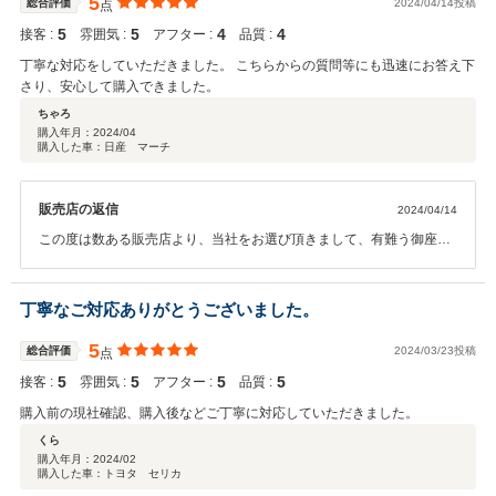
5
総合評価
2024/04/14投稿
点
5
5
4
4
接客 :
雰囲気 :
アフター :
品質 :
丁寧な対応をしていただきました。 こちらからの質問等にも迅速にお答え下
さり、安心して購入できました。
ちゃろ
購入年月：
2024/04
購入した車：日産 マーチ
販売店の返信
2024/04/14
この度は数ある販売店より、当社をお選び頂きまして、有難う御座い
ました。 また、有難いお言葉を頂きまして、感謝しております。 今
後とも、頂きましたお言葉を励みに、スタッフ一同邁進していきたい
と思います。 遠方では御座いますが、何かお困りのことが御座いま
丁寧なご対応ありがとうございました。
したら、いつでもお気軽にご相談を頂けたらと思っております。 今後
とも、お付き合いの程、宜しくお願い致します。
5
総合評価
2024/03/23投稿
点
5
5
5
5
接客 :
雰囲気 :
アフター :
品質 :
購入前の現社確認、購入後などご丁寧に対応していただきました。
くら
購入年月：
2024/02
購入した車：トヨタ セリカ