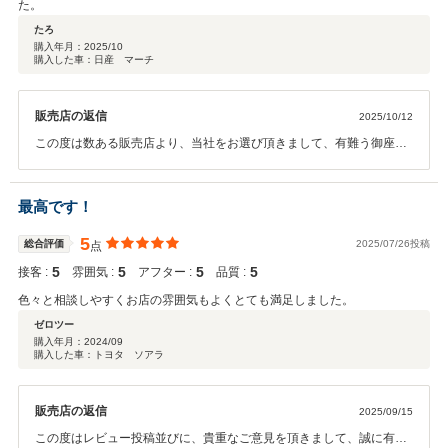
た。
たろ
購入年月：
2025/10
購入した車：日産 マーチ
販売店の返信
2025/10/12
この度は数ある販売店より、当社をお選び頂きまして、有難う御座い
ました。 また、貴重なご意見を頂きまして、有難う御座います。 ま
た、何かお困りのことが御座いましたら、お気軽にご相談を頂けたら
と思っております。 今後とも、宜しくお願い致します。
最高です！
5
総合評価
2025/07/26投稿
点
5
5
5
5
接客 :
雰囲気 :
アフター :
品質 :
色々と相談しやすくお店の雰囲気もよくとても満足しました。
ゼロツー
購入年月：
2024/09
購入した車：トヨタ ソアラ
販売店の返信
2025/09/15
この度はレビュー投稿並びに、貴重なご意見を頂きまして、誠に有難