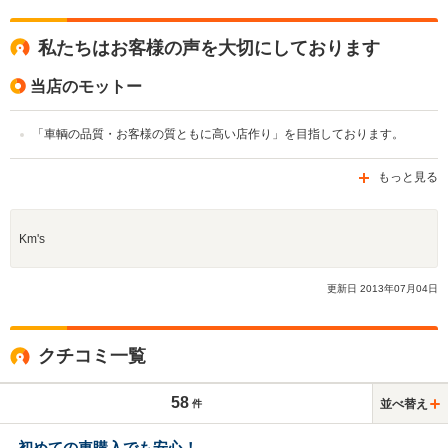
私たちはお客様の声を大切にしております
当店のモットー
「車輌の品質・お客様の質ともに高い店作り」を目指しております。
もっと見る
Km's
更新日
2013
年
07
月
04
日
クチコミ一覧
58
並べ替え
件
初めての車購入でも安心！