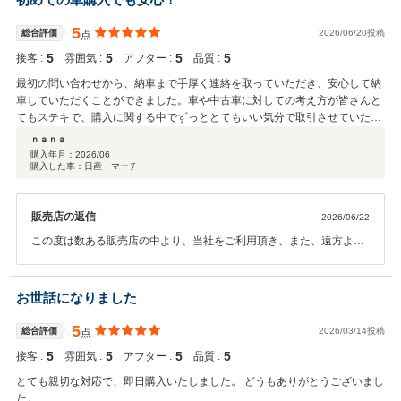
5
総合評価
2026/06/20投稿
点
5
5
5
5
接客 :
雰囲気 :
アフター :
品質 :
最初の問い合わせから、納車まで手厚く連絡を取っていただき、安心して納
車していただくことができました。車や中古車に対しての考え方が皆さんと
てもステキで、購入に関する中でずっととてもいい気分で取引させていただ
けました。
ｎａｎａ
購入年月：
2026/06
購入した車：日産 マーチ
販売店の返信
2026/06/22
この度は数ある販売店の中より、当社をご利用頂き、また、遠方より
のお問い合わせ並びに、ご来店を頂きまして、誠に有難う御座いまし
た。 ご対応に際しましても、至らない点が多々有りましたかと思い
ますが、温かいお言葉を頂戴いたしまして、スタッフ一同感謝してお
お世話になりました
ります。希少なお車では御座いますので、お乗り頂く中で、何かご不
明な点や、お困りの事が御座いましたら、お気軽にご相談を頂けたら
5
総合評価
2026/03/14投稿
点
と思っております。 今後とも、お付き合いの程、宜しくお願い致し
5
5
5
5
接客 :
雰囲気 :
アフター :
品質 :
ます。
とても親切な対応で、即日購入いたしました。 どうもありがとうございまし
た。