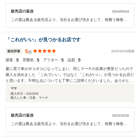
販売店の返信
2024/03/24
この度は数ある販売店より、当社をお選び頂きまして、有難う御座い
ました。 こちらこそ、ご対応に際しまして、至らない点がありまし
たかと思いますが、有難いお言葉を頂きまして、感謝しております。
また、何かお困りのことが御座いましたら、いつでもお気軽にご相談
「これがいい」が見つかるお店です
を頂けたらと思っております。 今後とも、お付き合いの程、宜しくお
願い致します。
5
総合評価
2023/10/19投稿
点
5
5
5
5
接客 :
雰囲気 :
アフター :
品質 :
夏に雹で車がボコボコになってしまい、同じマーチの在庫が豊富だったので
購入を決めました 「これでいい」ではなく「これがいい」が見つかるお店だ
と思います。不明な点についても丁寧にご説明くださいました。ありがとう
ございました。
マサ
購入年月：
2023/09
購入した車：日産 マーチ
販売店の返信
2023/10/20
この度は数ある販売店より、当社をお選び頂きまして、有難う御座い
ました。 こちらこそ、ご対応に際しまして、至らない点がありまし
たかと思いますが、有難いお言葉を頂きまして、感謝の気持ちでいっ