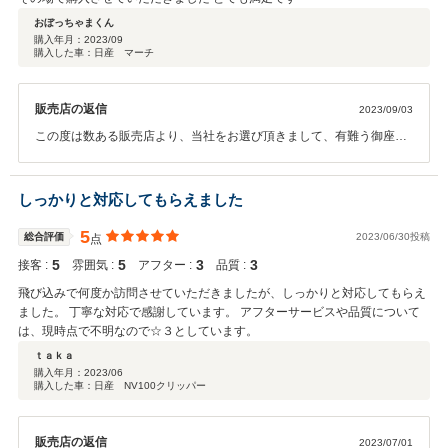
おぼっちゃまくん
購入年月：
2023/09
購入した車：日産 マーチ
販売店の返信
2023/09/03
この度は数ある販売店より、当社をお選び頂きまして、有難う御座い
ました。 また、有難いお言葉を頂きまして、感謝しております。 ま
た、何かお困りのことが御座いましたら、いつでもお気軽にご相談を
頂けたらと思っております。今後とも、お付き合いの程、宜しくお願
しっかりと対応してもらえました
い致します。
5
総合評価
2023/06/30投稿
点
5
5
3
3
接客 :
雰囲気 :
アフター :
品質 :
飛び込みで何度か訪問させていただきましたが、しっかりと対応してもらえ
ました。 丁寧な対応で感謝しています。 アフターサービスや品質について
は、現時点で不明なので☆３としています。
ｔａｋａ
購入年月：
2023/06
購入した車：日産 NV100クリッパー
販売店の返信
2023/07/01