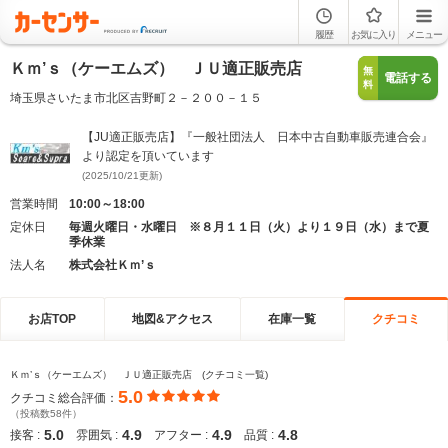
履歴
お気に入り
メニュー
Ｋｍ’ｓ（ケーエムズ） ＪＵ適正販売店
無
電話する
料
埼玉県さいたま市北区吉野町２－２００－１５
【JU適正販売店】『一般社団法人 日本中古自動車販売連合会』
より認定を頂いています
(2025/10/21更新)
営業時間
10:00～18:00
定休日
毎週火曜日・水曜日 ※８月１１日（火）より１９日（水）まで夏
季休業
法人名
株式会社Ｋｍ’ｓ
お店TOP
地図&アクセス
在庫一覧
クチコミ
Ｋｍ’ｓ（ケーエムズ） ＪＵ適正販売店 (クチコミ一覧)
5.0
クチコミ総合評価：
（投稿数58件）
5.0
4.9
4.9
4.8
接客 :
雰囲気 :
アフター :
品質 :