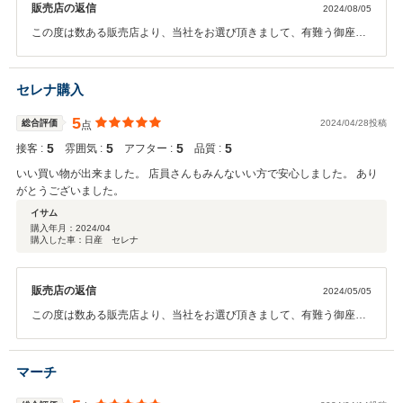
販売店の返信
2024/08/05
この度は数ある販売店より、当社をお選び頂きまして、有難う御座い
ます。 今回はこのような高い評価を頂きまして、社員一同心から感
謝しております。お客様に喜んで頂けることが、何よりも私共の励み
になります。 お乗り頂く中で、何かご不明な点や、お困りの事が御
セレナ購入
座いましたら、いつでもお気軽にご相談を頂けますと幸いです。 今
後とも、どうぞ末永いお付き合いの程、宜しくお願い致します。
5
総合評価
2024/04/28投稿
点
5
5
5
5
接客 :
雰囲気 :
アフター :
品質 :
いい買い物が出来ました。 店員さんもみんないい方で安心しました。 あり
がとうございました。
イサム
購入年月：
2024/04
購入した車：日産 セレナ
販売店の返信
2024/05/05
この度は数ある販売店より、当社をお選び頂きまして、有難う御座い
ました。 こちらこそ、有難いお言葉を頂きまして、感謝しておりま
す。 また、何かお困りのことが御座いましたら、いつでもお気軽にご
相談を頂けたらと思っております。 今後とも、お付き合いの程、宜し
マーチ
くお願い致します。