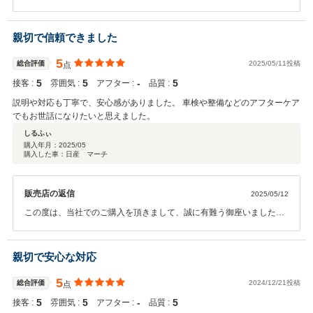
う御座います。 また、いつもご来店を頂きまして、有難う御座いま
す。 何かお困りの事や、ご不明な箇所が御座いましたら、いつでも
お気軽にご相談を頂けたらと思っております。今後とも、末永いお付
親切で信頼できました
き合いの程、宜しくお願い致します。
5
総合評価
2025/05/11投稿
点
5
5
‐
5
接客 :
雰囲気 :
アフター :
品質 :
説明や対応も丁寧で、安心感がありました。 車検や整備などのアフターケア
でもお世話になりたいと思えました。
しるふぃ
購入年月：
2025/05
購入した車：日産 マーチ
販売店の返信
2025/05/12
この度は、当社でのご購入を頂きまして、誠に有難う御座いました。
お車の方も、ご満足頂けました事、大変嬉しく思っております。事故
も故障もないのが一番ですが、何かお困りの事が御座いましたら、お
気軽にご連絡を頂けたらと思います。今後とも、末永いお付き合いの
親切で安心な対応
程、宜しくお願いいたします。
5
総合評価
2024/12/21投稿
点
5
5
‐
5
接客 :
雰囲気 :
アフター :
品質 :