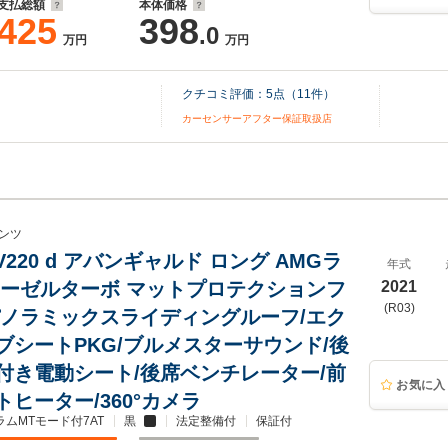
支払総額
本体価格
425
398
.0
万円
万円
クチコミ評価：
5
点（
11
件）
カーセンサーアフター保証取扱店
ンツ
V220 d アバンギャルド ロング AMGラ
年式
ィーゼルターボ マットプロテクションフ
2021
(R03)
パノラミックスライディングルーフ/エク
ブシートPKG/ブルメスターサウンド/後
付き電動シート/後席ベンチレーター/前
お気に入
ヒーター/360°カメラ
ラムMTモード付7AT
黒
法定整備付
保証付