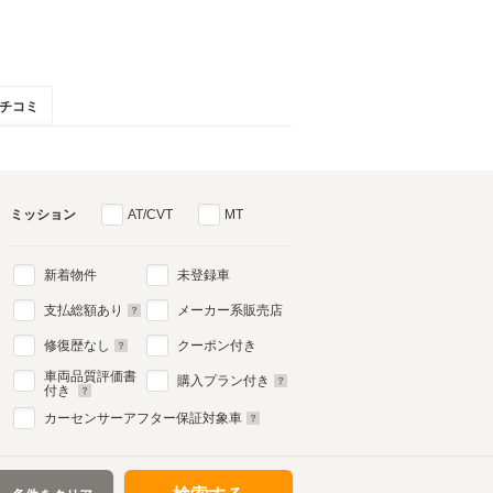
チコミ
ミッション
AT/CVT
MT
新着物件
未登録車
支払総額あり
メーカー系販売店
修復歴なし
クーポン付き
車両品質評価書
購入プラン付き
付き
カーセンサーアフター保証対象車