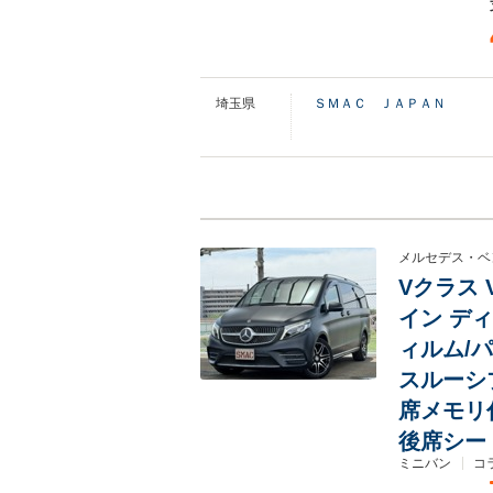
埼玉県
ＳＭＡＣ ＪＡＰＡＮ
メルセデス・ベ
Vクラス 
イン デ
ィルム/
スルーシ
席メモリ
後席シート
ミニバン
コ