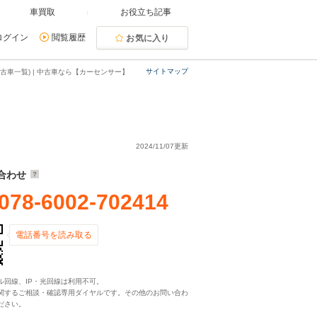
車買取
お役立ち記事
ログイン
閲覧履歴
お気に入り
サイトマップ
古車一覧) | 中古車なら【カーセンサー】
2024/11/07更新
合わせ
078-6002-702414
電話番号を読み取る
ル回線、IP・光回線は利用不可。
関するご相談・確認専用ダイヤルです。その他のお問い合わ
ださい。