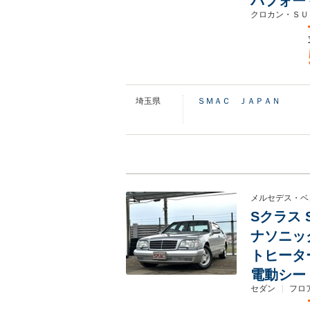
パフォー
クロカン・ＳＵ
埼玉県
ＳＭＡＣ ＪＡＰＡＮ
メルセデス・ベ
Sクラス 
ナソニッ
トヒータ
電動シー
セダン
フロア