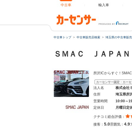
中古車
輸入車
中古車トップ
中古車販売店検索
埼玉県の中古車販売
ＳＭＡＣ ＪＡＰＡ
所沢ICからすぐ！SMAC 
カーセンサー認定・カーセ
法人名
株式会社
住所
埼玉県所
営業時間
10:00～1
定休日
月曜日定
クチコミ総合評価：
5.0
4.9
接客：
雰囲気：