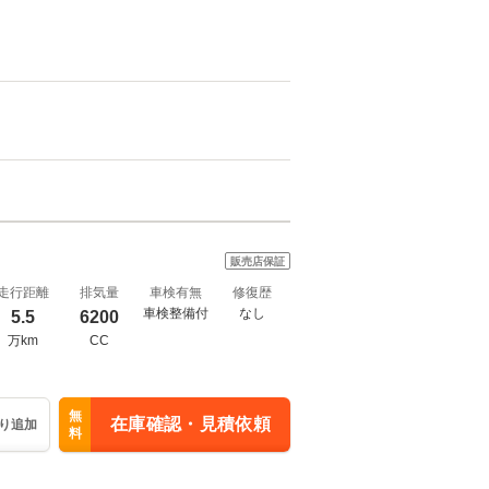
販売店保証
走行距離
排気量
車検有無
修復歴
車検整備付
なし
5.5
6200
万km
CC
無
在庫確認・見積依頼
り追加
料