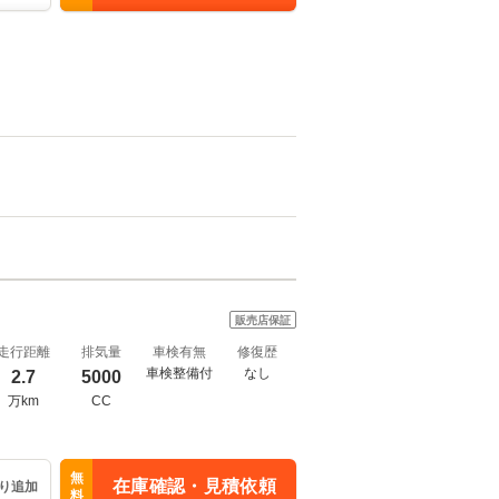
販売店保証
走行距離
排気量
車検有無
修復歴
車検整備付
なし
2.7
5000
万km
CC
無
在庫確認・見積依頼
り追加
料