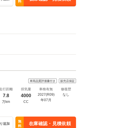
料
車両品質評価書付き
販売店保証
走行距離
排気量
車検有無
修復歴
2027(R09)
なし
7.8
4000
年07月
万km
CC
無
在庫確認・見積依頼
り追加
料