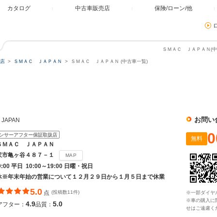
カタログ
中古車販売店
保険/ローン/他
ＳＭＡＣ ＪＡＰＡＮ(中
店
ＳＭＡＣ ＪＡＰＡＮ
ＳＭＡＣ ＪＡＰＡＮ (中古車一覧)
Ｎ
お問い
JAPAN
0
ンサーアフター保証取扱店
無料
ＳＭＡＣ ＪＡＰＡＮ
沢市亀ヶ谷４８７－１
MAP
9:00 平日 10:00～19:00 日曜・祝日
休※年末年始の営業について１２月２９日から１月５日まで休業
5.0
点
(投稿数11件)
※一部ダイヤ
※車の購入に
4.9
5.0
アフター：
品質：
せはご遠慮く