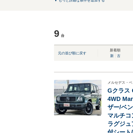
▼ もっと詳細な条件を追加する
9
台
新着順
元の並び順に戻す
新
古
メルセデス・ベ
Gクラス 
4WD Ma
ザー/ベン
マルチコ
ラグジュ
付シート/