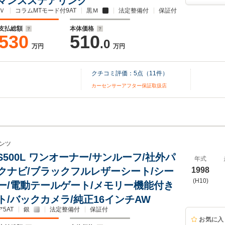
マンスステアリング
Ｖ
コラムMTモード付9AT
黒Ｍ
法定整備付
保証付
支払総額
本体価格
530
510
.0
万円
万円
クチコミ評価：
5
点（
11
件）
カーセンサーアフター保証取扱店
ンツ
S500L ワンオーナー/サンルーフ/社外パ
年式
クナビ/ブラックフルレザーシート/シー
1998
(H10)
ー/電動テールゲート/メモリー機能付き
ト/バックカメラ/純正16インチAW
5AT
銀
法定整備付
保証付
お気に入