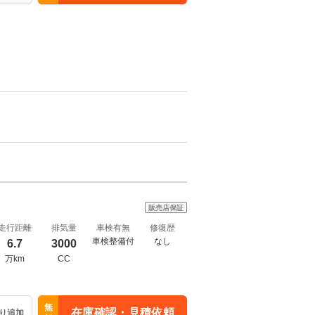
販売店保証
走行距離
排気量
車検有無
修復歴
車検整備付
なし
6.7
3000
万km
CC
無
在庫確認・見積依頼
り追加