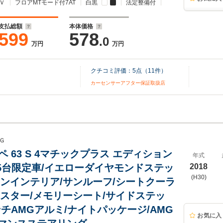
Ｖ
フロアMTモード付7AT
白黒
法定整備付
支払総額
本体価格
599
578
.0
万円
万円
クチコミ評価：
5
点（
11
件）
カーセンサーアフター保証取扱店
Ｇ
ペ 63 S 4マチックプラス エディション
年式
 15台限定車/イエローダイヤモンドステッ
2018
(H30)
ボンインテリア/サンルーフ/シートクーラ
メスター/メモリーシート/サイドステッ
ンチAMGアルミ/ナイトパッケージ/AMG
お気に入