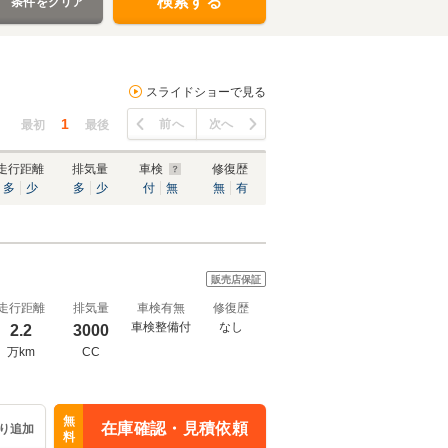
検索する
条件をクリア
スライドショーで見る
1
前へ
次へ
最初
最後
走行距離
排気量
車検
修復歴
多
少
多
少
付
無
無
有
販売店保証
走行距離
排気量
車検有無
修復歴
車検整備付
なし
2.2
3000
万km
CC
無
在庫確認・見積依頼
り追加
料