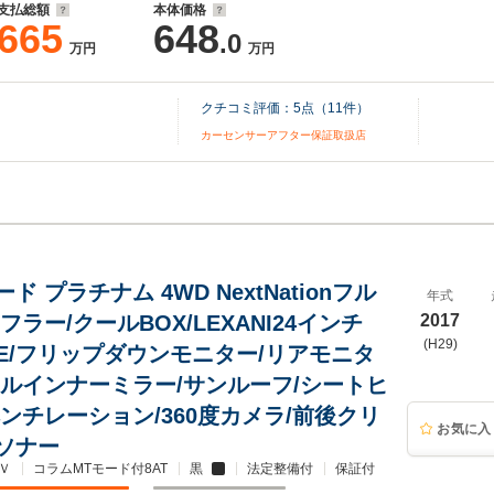
支払総額
本体価格
665
648
.0
万円
万円
クチコミ評価：
5
点（
11
件）
カーセンサーアフター保証取扱店
ド プラチナム 4WD NextNationフル
年式
フラー/クールBOX/LEXANI24インチ
2017
(H29)
SE/フリップダウンモニター/リアモニタ
タルインナーミラー/サンルーフ/シートヒ
ベンチレーション/360度カメラ/前後クリ
お気に入
ソナー
Ｖ
コラムMTモード付8AT
黒
法定整備付
保証付