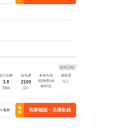
販売店保証
走行距離
排気量
車検有無
修復歴
2028(R10)
なし
3.8
2100
年07月
万km
CC
無
在庫確認・見積依頼
り追加
料