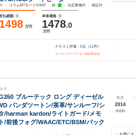
Ｖ
コラムMTモード付9AT
緑
法定整備付
保証付
支払総額
本体価格
1498
1478
.0
万円
万円
クチコミ評価：
5
点（
11
件）
カーセンサーアフター保証取扱店
ンツ
G350 ブルーテック ロング ディーゼル
年式
WD パンダツートン/茶革/サンルーフ/シ
2014
(H26)
/harman kardon/ライトガード/メモ
/前後フォグ/WAAC/ETC/BSM/バック
お気に入