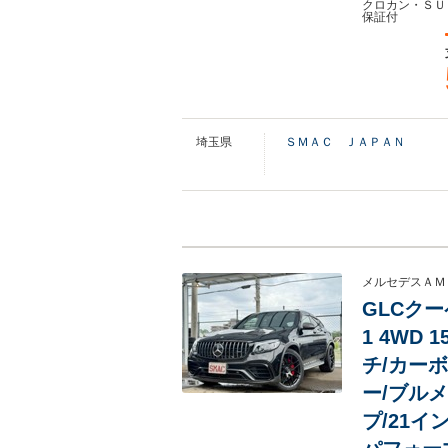
クロカン・ＳＵ
保証付
埼玉県
ＳＭＡＣ ＪＡＰＡＮ
メルセデスＡＭ
GLCクー
1 4WD
チ/カー
ー/ブル
プ/21イ