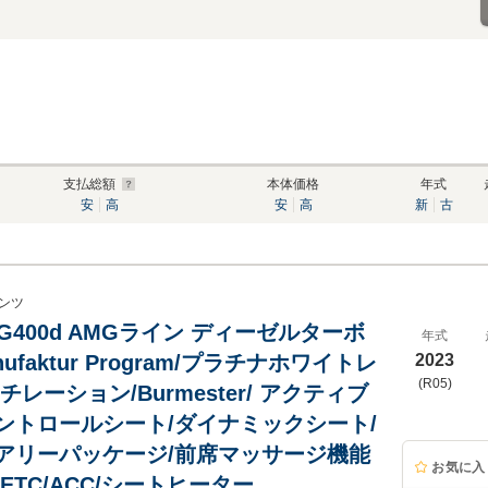
支払総額
本体価格
年式
安
高
安
高
新
古
ンツ
G400d AMGライン ディーゼルターボ
年式
nufaktur Program/プラチナホワイトレ
2023
(R05)
チレーション/Burmester/ アクティブ
ントロールシート/ダイナミックシート/
アリーパッケージ/前席マッサージ機能
お気に入
ETC/ACC/シートヒーター