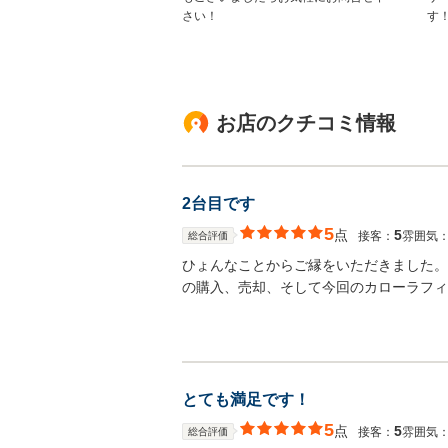
さい！
す
お店のクチコミ情報
2台目です
5
点
5
接客：
雰囲気
総合評価
ひょんなことからご縁をいただきました。
の購入、売却、そして今回のカローラフィ
とても満足です！
5
点
5
接客：
雰囲気
総合評価