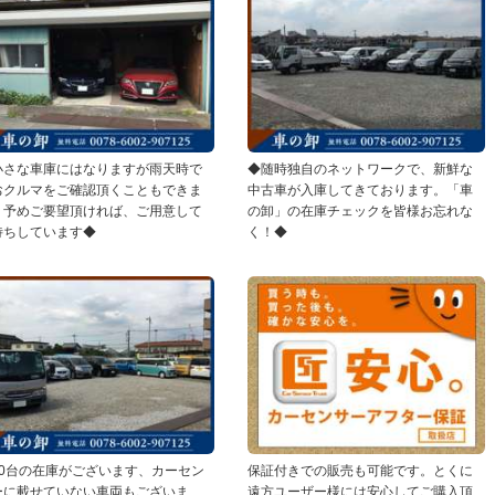
小さな車庫にはなりますが雨天時で
◆随時独自のネットワークで、新鮮な
おクルマをご確認頂くこともできま
中古車が入庫してきております。「車
。予めご要望頂ければ、ご用意して
の卸」の在庫チェックを皆様お忘れな
待ちしています◆
く！◆
60台の在庫がございます、カーセン
保証付きでの販売も可能です。とくに
ーに載せていない車両もございま
遠方ユーザー様には安心してご購入頂