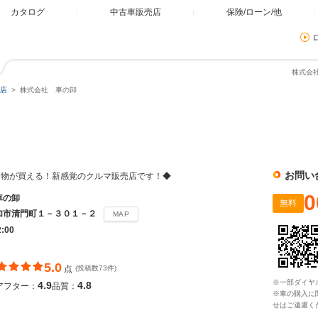
カタログ
中古車販売店
保険/ローン/他
株式会社
店
株式会社 車の卸
お問い
し物が買える！新感覚のクルマ販売店です！◆
0
車の卸
無料
加市清門町１－３０１－２
MAP
2:00
5.0
点
(投稿数73件)
※一部ダイヤ
4.9
4.8
アフター：
品質：
※車の購入に
せはご遠慮く