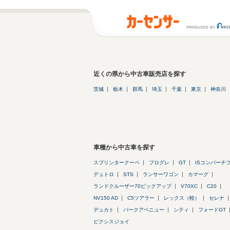
近くの県から中古車販売店を探す
茨城
栃木
群馬
埼玉
千葉
東京
神奈川
車種から中古車を探す
スプリンタークーペ
プログレ
GT
ISコンバーチ
デュトロ
STS
ランサーワゴン
カマーグ
ランドクルーザー70ピックアップ
V70XC
C20
NV150 AD
C5ツアラー
レックス（軽）
セレナ
デュカト
パークアベニュー
シティ
フォードGT
ピクシスジョイ