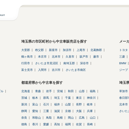
埼玉県の市区町村から中古車販売店を探す
メー
大里郡
秩父郡
新座市
加須市
上尾市
北葛飾郡
トヨタ
鶴ヶ島市
本庄市
北本市
久喜市
坂戸市
蕨市
三菱
行田市
さいたま市見沼区
南埼玉郡
深谷市
BMW
富士見市
入間市
吉川市
さいたま市南区
ジープ
都道府県から中古車を探す
埼玉
ブル
北海道
青森
岩手
宮城
秋田
山形
福島
草加市
茨城
栃木
群馬
埼玉
千葉
東京
神奈川
春日部
新潟
富山
石川
福井
山梨
長野
岐阜
北本市
静岡
愛知
三重
滋賀
京都
大阪
兵庫
さいた
奈良
和歌山
鳥取
島根
岡山
広島
山口
徳島
香川
愛媛
高知
福岡
佐賀
長崎