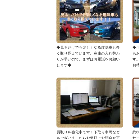
◆見るだけでも楽しくなる趣味車も多
◆
く取り揃えています。在庫の入れ替わ
も
りが早いので、まずはお電話をお願い
す
します◆
お
買取りを強化中です！下取り車両など
約
もございましたらお気軽にお問合せ下
サ