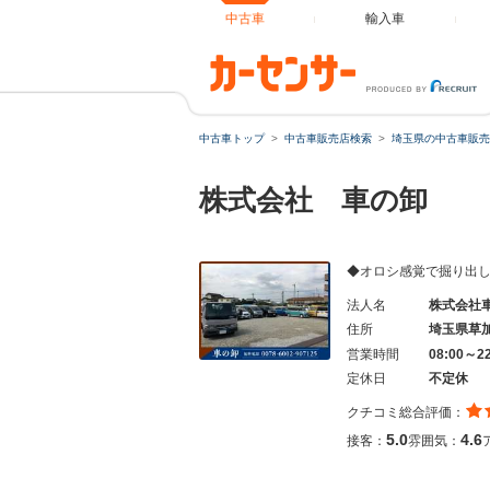
中古車
輸入車
中古車トップ
中古車販売店検索
埼玉県の中古車販売
株式会社 車の卸
◆オロシ感覚で掘り出
法人名
株式会社
住所
埼玉県草
営業時間
08:00～2
定休日
不定休
クチコミ総合評価：
5.0
4.6
接客：
雰囲気：