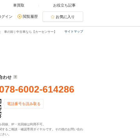
車買取
お役立ち記事
ログイン
閲覧履歴
お気に入り
サイトマップ
 車の卸 | 中古車なら【カーセンサー】
合わせ
078-6002-614286
電話番号を読み取る
ル回線、IP・光回線は利用不可。
関するご相談・確認専用ダイヤルです。その他のお問い合わ
ださい。