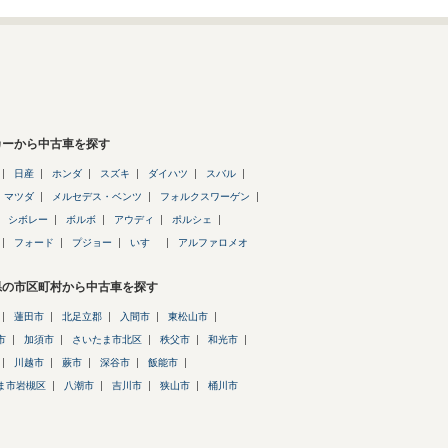
カーから中古車を探す
日産
ホンダ
スズキ
ダイハツ
スバル
マツダ
メルセデス・ベンツ
フォルクスワーゲン
シボレー
ボルボ
アウディ
ポルシェ
フォード
プジョー
いすゞ
アルファロメオ
県の市区町村から中古車を探す
蓮田市
北足立郡
入間市
東松山市
市
加須市
さいたま市北区
秩父市
和光市
川越市
蕨市
深谷市
飯能市
ま市岩槻区
八潮市
吉川市
狭山市
桶川市