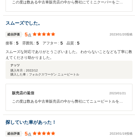
この度は数ある中古車販売店の中から弊社にてミニクーパーをご購
入頂き誠に有難う御座いました。また、このような高評価を頂きま
して店舗スタッフ一同心から感謝しております。何か御座いました
らお気軽にご相談下さい。今後もしっかりとサポートさせて頂くと
スムーズでした。
共に、カーライフをお手伝いさせて頂きますので末長いお付き合い
の程宜しくお願いします。
5
総合評価
2023/01/20投稿
点
5
5
5
5
接客 :
雰囲気 :
アフター :
品質 :
スムーズな対応でありがとうございました。 わからないことなども丁寧に教
えてくださり助かりました。
ナッツ
購入年月：
2022/12
購入した車：フォルクスワーゲン ニュービートル
販売店の返信
2023/01/21
この度は数ある中古車販売店の中から弊社にてニュービートルをご
購入頂き誠に有難う御座いました。また、このような高評価を頂き
まして店舗スタッフ一同心から感謝しております。何か御座いまし
たらお気軽にご相談下さい。今後もしっかりとサポートさせて頂く
探していた車があった！
と共に、カーライフをお手伝いさせて頂きますので末長いお付き合
いの程宜しくお願いします。
5
総合評価
2023/01/19投稿
点