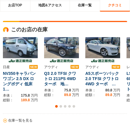
お店TOP
地図&アクセス
在庫一覧
クチコミ
このお店の在庫
日産
アウディ
アウディ
レ
NEW
NEW
NEW
NV350キャラバン
Q3 2.0 TFSI クワ
A5スポーツバック
ワゴン 2.5 DX ロ
トロ 211PS 4WD
2.0 TFSI クワトロ
6
ングボディ 低床
ターボ 地…
4WD ターボ …
1…
本体：
75.8
万円
本体：
80.8
万円
総額：
89.8
万円
総額：
89.8
万円
本体：
175.8
万円
本
総額：
189.8
万円
総
在庫一覧を見る