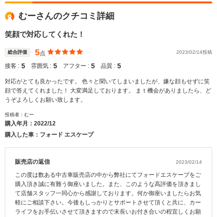
むーさんのクチコミ詳細
笑顔で対応してくれた！
5
総合評価
2023/02/14投稿
点
5
5
5
5
接客 :
雰囲気 :
アフター :
品質 :
対応がとても良かったです。 色々と聞いてしまいましたが、嫌な顔もせずに笑
顔で答えてくれました！ 大変満足しております。 まｔ機会がありましたら、ど
うぞよろしくお願い致します。
投稿者：むー
購入年月：
2022/12
購入した車：フォード エスケープ
販売店の返信
2023/02/14
この度は数ある中古車販売店の中から弊社にてフォードエスケープをご
購入頂き誠に有難う御座いました。また、このような高評価を頂きまし
て店舗スタッフ一同心から感謝しております。何か御座いましたらお気
軽にご相談下さい。今後もしっかりとサポートさせて頂くと共に、カー
ライフをお手伝いさせて頂きますので末長いお付き合いの程宜しくお願