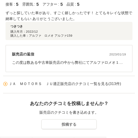
5
5
5
5
接客 :
雰囲気 :
アフター :
品質 :
ずっと探していた車があり、すごく嬉しかったです！ とてもキレイな状態で
納車してもらい ありがとうございました。
つきつき
購入年月：
2022/12
購入した車：アルファ ロメオ アルファ159
販売店の返信
2023/01/19
この度は数ある中古車販売店の中から弊社にてアルファロメオ１５
９をご購入頂き誠に有難う御座いました。また、このような高評価
を頂きまして店舗スタッフ一同心から感謝しております。何か御座
いましたらお気軽にご相談下さい。今後もしっかりとサポートさせ
ＪＡ ＭＯＴＯＲＳ ＪＵ適正販売店のクチコミ一覧を見る(313件)
て頂くと共に、カーライフをお手伝いさせて頂きますので末長いお
付き合いの程宜しくお願いします。
あなたのクチコミを投稿しませんか？
販売店のクチコミを書き込めます。
投稿する