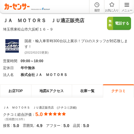
履歴
お気に入り
メニュー
ＪＡ ＭＯＴＯＲＳ ＪＵ適正販売店
無
電話する
料
埼玉県東松山市六反町１６－９
国産・輸入車常時300台以上展示！プロのスタッフが対応致しま
す！
(2022/02/23更新)
営業時間
09:00～18:00
定休日
年中無休
法人名
株式会社ＪＡ ＭＯＴＯＲＳ
お店TOP
地図&アクセス
在庫一覧
クチコミ
ＪＡ ＭＯＴＯＲＳ ＪＵ適正販売店 (クチコミ詳細)
5.0
クチコミ総合評価：
（投稿数313件）
5.0
4.9
5.0
5.0
接客 :
雰囲気 :
アフター :
品質 :