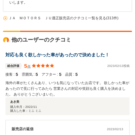
いします。
ＪＡ ＭＯＴＯＲＳ ＪＵ適正販売店のクチコミ一覧を見る(313件)
他のユーザーのクチコミ
対応も良く欲しかった車があったので決めました！
5
総合評価
2023/02/13投稿
点
5
5
5
5
接客 :
雰囲気 :
アフター :
品質 :
海外の車がたくさんあり、いつも気になっていたお店です。 欲しかった車が
あったので見に行ってみたら 営業さんの対応や笑顔も良く購入を決めまし
た。 ありがとうございまいた。
あき美
購入年月：
2022/11
購入した車：ミニ ミニ
販売店の返信
2023/02/13