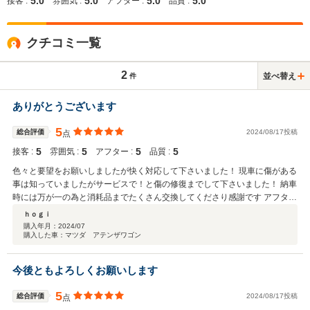
5.0
5.0
5.0
5.0
接客 :
雰囲気 :
アフター :
品質 :
クチコミ一覧
2
並べ替え
件
ありがとうございます
5
総合評価
2024/08/17投稿
点
5
5
5
5
接客 :
雰囲気 :
アフター :
品質 :
色々と要望をお願いしましたが快く対応して下さいました！ 現車に傷がある
事は知っていましたがサービスで！と傷の修復までして下さいました！ 納車
時には万が一の為と消耗品までたくさん交換してくださり感謝です アフター
ケアもお世話になりたいと思っております！
ｈｏｇｉ
購入年月：
2024/07
購入した車：マツダ アテンザワゴン
今後ともよろしくお願いします
5
総合評価
2024/08/17投稿
点