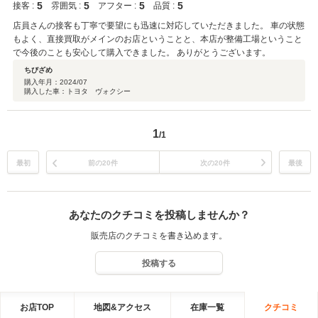
5
5
5
5
接客 :
雰囲気 :
アフター :
品質 :
店員さんの接客も丁寧で要望にも迅速に対応していただきました。 車の状態
もよく、直接買取がメインのお店ということと、本店が整備工場ということ
で今後のことも安心して購入できました。 ありがとうございます。
ちびざめ
購入年月：
2024/07
購入した車：トヨタ ヴォクシー
1
/1
最初
前の20件
次の20件
最後
あなたのクチコミを投稿しませんか？
販売店のクチコミを書き込めます。
投稿する
お店TOP
地図&アクセス
在庫一覧
クチコミ