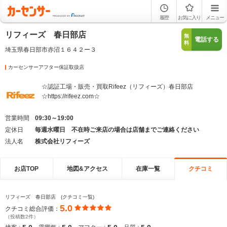
履歴
お気に入り
メニュー
リフィーズ 春日部店
無
電話する
料
埼玉県春日部市赤沼１６４２ー３
カーセンサーアフター保証取扱店
☆認証工場・販売・買取Rifeez（リフィーズ）春日部店
☆https://rifeez.com☆
営業時間
09:30～19:00
定休日
毎週水曜日 不在時ご来店の場合は店舗までご連絡ください
法人名
株式会社リフィーズ
お店TOP
地図&アクセス
在庫一覧
クチコミ
リフィーズ 春日部店 (クチコミ一覧)
5.0
クチコミ総合評価：
（投稿数2件）