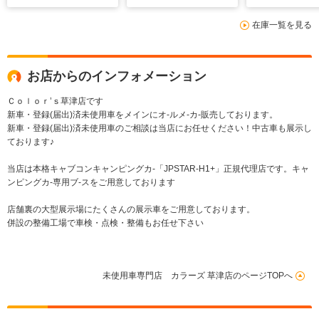
クルーズコントロー
使用車
リ機能付運転
在庫一覧を見る
ル 両側電動 シート
シート ワイ
ヒーター 7人乗
電 パワーバ
り ワイヤレス充電
ア 1オーナー
器
車
お店からのインフォメーション
Ｃｏｌｏｒ’ｓ草津店です
新車・登録(届出)済未使用車をメインにオ-ルメ-カ-販売しております。
新車・登録(届出)済未使用車のご相談は当店にお任せください！中古車も展示し
ております♪
当店は本格キャブコンキャンピングカ-「JPSTAR-H1+」正規代理店です。キャ
ンピングカ-専用ブ-スをご用意しております
店舗裏の大型展示場にたくさんの展示車をご用意しております。
併設の整備工場で車検・点検・整備もお任せ下さい
未使用車専門店 カラーズ 草津店のページTOPへ