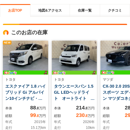
お店TOP
地図&アクセス
在庫一覧
クチコミ
このお店の在庫
NEW
トヨタ
トヨタ
マツダ
エスクァイア 1.8 ハイ
タウンエースバン 1.5
CX-30 2.0 2
ブリッド Gi アルパイ
GL LEDヘッドライ
スポーツ エデ
ン10インチナビ・
ト オートライト ス
ン マツダコネ
12.8インチリアモニタ
マートアシスト バッ
ビ フルセグT
88
214
2
本体
.8
万円
本体
.8
万円
本体
ー ETC車載器 バッ
クセンサー 両側スラ
方位モニター
99
230
2
総額
.8
万円
総額
.8
万円
総額
クカメラ スタイリン
イドドア 前席パワー
BOSSサウン
年式
2015
年
年式
2026
年
年式
グパッケージエアロ
ウインドウ 最小回転
ム シート・
走行
15.1
万km
走行
10
km
走行
リアオートエアコン
半径4.9m 登録済未
ングヒーター 