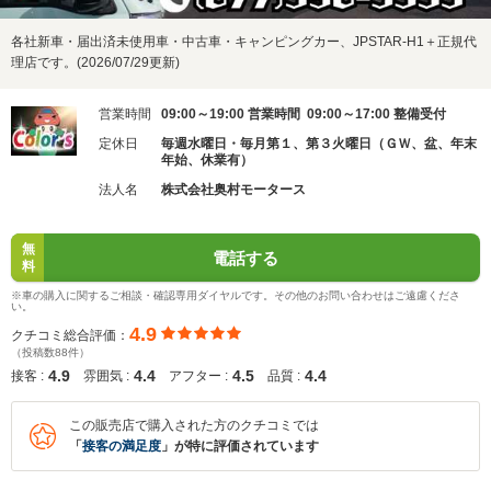
各社新車・届出済未使用車・中古車・キャンピングカー、JPSTAR-H1＋正規代
理店です。(2026/07/29更新)
営業時間
09:00～19:00 営業時間 09:00～17:00 整備受付
定休日
毎週水曜日・毎月第１、第３火曜日（ＧＷ、盆、年末
年始、休業有）
法人名
株式会社奥村モータース
無
電話する
料
※車の購入に関するご相談・確認専用ダイヤルです。その他のお問い合わせはご遠慮くださ
い。
4.9
クチコミ総合評価：
（投稿数88件）
4.9
4.4
4.5
4.4
接客 :
雰囲気 :
アフター :
品質 :
この販売店で購入された方のクチコミでは
「
接客の満足度
」が特に評価されています