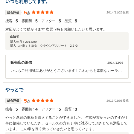
いつも利用してます。
いお付き合いが出来るよう精一杯・元気な接客・対応を心がけていき
たいと思いますので、よろしくお願い致します。 ご納車までまだ少し
5
総合評価
2014/11/26投稿
点
お時間がかかってしまいますが、何卒ご理解の程お願い申し上げま
5
5
5
5
接客 :
雰囲気 :
アフター :
品質 :
す。
対応がよくて助かります 次買う時もお願いしたいと思います。
営業スタッフ：小川
山陰初
購入年月：
2013/09
購入した車：トヨタ クラウンアスリート 2.5 G
販売店の返信
2014/12/05
いつもご利用誠にありがとうございます！これからも素敵なカーライ
フのお手伝いをさせて頂きます！
やっとで
5
総合評価
2013/02/08投稿
点
5
4
5
3
接客 :
雰囲気 :
アフター :
品質 :
やっと念願の車種を購入することができました。 年式が古かったのですが丁
寧に整備していただき、セールスの方も丁寧に対応して頂きとても満足して
います。 この車を長く乗っていきたいと思っています。