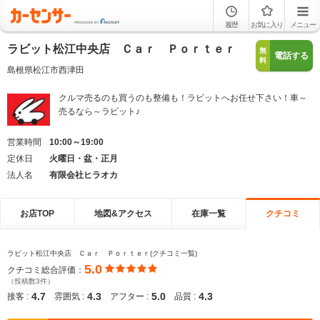
履歴
お気に入り
メニュー
ラビット松江中央店 Ｃａｒ Ｐｏｒｔｅｒ
無
電話する
料
島根県松江市西津田
クルマ売るのも買うのも整備も！ラビットへお任せ下さい！車～
売るなら～ラビット♪
営業時間
10:00～19:00
定休日
火曜日・盆・正月
法人名
有限会社ヒラオカ
お店TOP
地図&アクセス
在庫一覧
クチコミ
ラビット松江中央店 Ｃａｒ Ｐｏｒｔｅｒ(クチコミ一覧)
5.0
クチコミ総合評価：
（投稿数3件）
4.7
4.3
5.0
4.3
接客 :
雰囲気 :
アフター :
品質 :