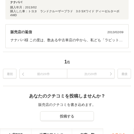
ナナパパ
購入年月：
2013/02
購入した車：トヨタ ランドクルーザープラド 3.0 SXワイド ディーゼルターボ
4WD
販売店の返信
2013/02/09
ナナパパ様 この度は、数ある中古車店の中から、私ども「ラビット松
江中央店」をお選び頂きまして、誠にありがとうございます。 素晴ら
しい評価を頂き、セールス サービス共に大変嬉しく思っておりま
す。 今後もナナパパ様のカーライフが素晴らしいものとなりますよう
1
/1
に、アフターサービスなど努力して参ります。 また何かございました
らお気軽にお問い合わせくださいませ。
最初
前の20件
次の20件
最後
あなたのクチコミを投稿しませんか？
販売店のクチコミを書き込めます。
投稿する