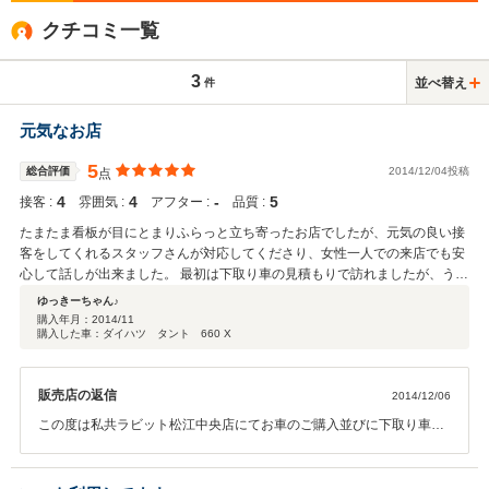
クチコミ一覧
3
並べ替え
件
元気なお店
5
総合評価
2014/12/04投稿
点
4
4
‐
5
接客 :
雰囲気 :
アフター :
品質 :
たまたま看板が目にとまりふらっと立ち寄ったお店でしたが、元気の良い接
客をしてくれるスタッフさんが対応してくださり、女性一人での来店でも安
心して話しが出来ました。 最初は下取り車の見積もりで訪れましたが、うち
で購入してくれるともうちょっと高く買い取れるとのことで、確かに一番高
ゆっきーちゃん♪
い値段を付けてくれたのがこちらのお店でした。 それが今回の購入に至った
購入年月：
2014/11
購入した車：ダイハツ タント 660 X
大きな理由です。
販売店の返信
2014/12/06
この度は私共ラビット松江中央店にてお車のご購入並びに下取り車の
買取をさせて頂き誠にありがとうございました。 ご説明の部分で至ら
なかった部分もあったかと思いますが、今回このような有り難いお言
葉まっで頂戴頂き、スタッフ一同本当に感謝しております。 今後共長