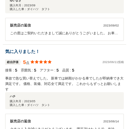
ゆいまさ
購入年月：
2023/09
購入した車：ダイハツ タフト
販売店の返信
2023/09/02
この度はご契約いただきまして誠にありがとうございました。 お車の
状態はいかがでしょうか？ 今回はこのような高い評価をいただきまし
て、社員一同心から感謝しております。 何かお困りの際はぜひお気軽
にお問合せ下さい。 今後とも、どうぞ宜しくお願い致します。
気に入りました！
5
総合評価
2023/06/11投稿
点
5
5
5
5
接客 :
雰囲気 :
アフター :
品質 :
事故で急な買い替えでした。 新車では納期がかかる車でしたが即納車でき大
満足です。 価格、装備、対応全て満足です。 これからもずっとお願いしま
す
ハチ
購入年月：
2023/05
購入した車：ダイハツ タント
販売店の返信
2023/06/14