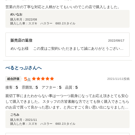
営業の方の丁寧な対応と人柄がとてもいいのでこの店で購入しました。
めいなお
購入年月：
2022/08
購入した車：スズキ ハスラー 660 Jスタイル
販売店の返信
2022/08/17
めいなお様 この度はご契約いただきまして誠にありがとうございま
した。 今回はこのような高い評価をいただきまして、社員一同心から
感謝しております。 何かお困りの際はぜひお気軽にお立ち寄りくださ
い。 今後とも、どうぞ宜しくお願い致します。
べるとっぷさんへ
5
総合評価
2021/11/11投稿
点
5
5
5
5
接客 :
雰囲気 :
アフター :
品質 :
親切丁寧にまたわからない事は一つ一つ親身になってお応え頂きとても安心
して購入できました。 スタッフの方皆素敵な方でとても快く購入できこちら
のお店で買って良かった思います。と共にすごく良い思い出になりました。
いい車をありがとうございます！
ごろみ
購入年月：
2021/11
購入した車：スズキ ハスラー 660 Jスタイル