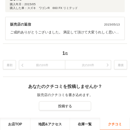
購入年月：
2015/05
購入した車：スズキ ワゴンR 660 FX リミテッド
販売店の返信
2015/05/13
ご成約ありがとうございました。 満足して頂けて大変うれしく思いま
す。 これからもよろしくお願いします。
1
/1
最初
前の20件
次の20件
最後
あなたのクチコミを投稿しませんか？
販売店のクチコミを書き込めます。
投稿する
お店TOP
地図&アクセス
在庫一覧
クチコミ