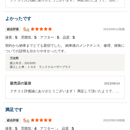
クチコミ入力誠にありがとうございます。 満足頂けたようで、当社と
しても非常にうれしいです！ 今後もお車の事はもちろん、何か気にな
る事やお困りの事ありましらご連絡お待ちしています。 これからも末
永くさいとう自動車をよろしくお願いします。
よかったです
5
総合評価
2023/06/11投稿
点
5
5
5
5
接客 :
雰囲気 :
アフター :
品質 :
契約から納車までとても親切でした。 納車後のメンテナンス、修理、保険に
ついての説明も分かりやすかったです。
万次郎
購入年月：
2023/05
購入した車：トヨタ ランドクルーザープラド
販売店の返信
2023/06/14
クチコミ評価誠にありがとうございます！ 満足して頂いたようで、当
社としてもうれしい限りです。 今後もお困りの際は何でも結構ですの
ご連絡頂ければ幸いです。
満足です
5
総合評価
2022/08/16投稿
点
5
4
‐
5
接客 :
雰囲気 :
アフター :
品質 :