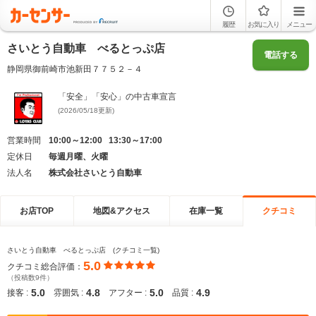
履歴
お気に入り
メニュー
さいとう自動車 べるとっぷ店
電話する
静岡県御前崎市池新田７７５２－４
「安全」「安心」の中古車宣言
(2026/05/18更新)
営業時間
10:00～12:00 13:30～17:00
定休日
毎週月曜、火曜
法人名
株式会社さいとう自動車
お店TOP
地図&アクセス
在庫一覧
クチコミ
さいとう自動車 べるとっぷ店 (クチコミ一覧)
5.0
クチコミ総合評価：
（投稿数9件）
5.0
4.8
5.0
4.9
接客 :
雰囲気 :
アフター :
品質 :