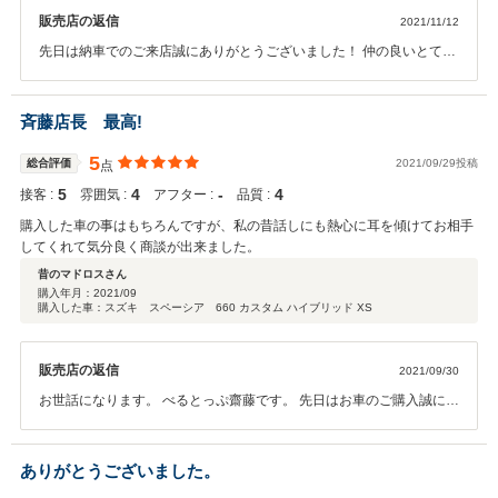
販売店の返信
2021/11/12
先日は納車でのご来店誠にありがとうございました！ 仲の良いとても
雰囲気の良い方々でほっこりしました！ お車気に入って頂ければ幸い
です。 遠方にはなりますが気になることがありましたら何でもご相談
してください！ この度は本当にありがとうございました！
斉藤店長 最高!
5
総合評価
2021/09/29投稿
点
5
4
‐
4
接客 :
雰囲気 :
アフター :
品質 :
購入した車の事はもちろんですが、私の昔話しにも熱心に耳を傾けてお相手
してくれて気分良く商談が出来ました。
昔のマドロスさん
購入年月：
2021/09
購入した車：スズキ スペーシア 660 カスタム ハイブリッド XS
販売店の返信
2021/09/30
お世話になります。 べるとっぷ齋藤です。 先日はお車のご購入誠にあ
りがとうございました！ この度は高評価頂きありがとうございます。
昔のマドロスさん様と楽しくお話できとても楽しかったです。 昔のマ
ドロスさん様の武勇伝は是非書籍化してください！ 今後とも末永くよ
ありがとうございました。
ろしくお願いします。 これからもどんどん遊びに来てくださいね！