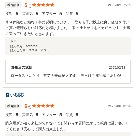
5
総合評価
2025/02/08投稿
点
5
5
5
5
接客 :
雰囲気 :
アフター :
品質 :
車や保険など始終丁寧に説明して頂き、下取りも予想以上に良い値段を付け
て貰い素晴らしい対応だと感じました。 車の仕上がりもピカピカです。大事
に乗っていきたいと思います。
トモ
購入年月：
2025/02
購入した車：スズキ ハスラー
販売店の返信
2025/02/12
ロータスさいとう 営業の齋藤紀之です。 先日はご成約誠にありがと
うございました。 このような高評価頂き、誠にありがとうございま
す。 本当にうれしく、励みになります。 今後もご期待以上の対応がで
きるよう、日々努力していきます。 また、御困りの際にはどんな些細
良い対応
な事でも結構ですので、ご連絡頂ければと思います。 今後とも末永い
お取引よろしくお願いします。
5
総合評価
2023/09/01投稿
点
5
5
5
5
接客 :
雰囲気 :
アフター :
品質 :
購入場所が遠く来社ができないにも関わらず質問に対して親身に受け答えし
てくださり安心して購入出来ました。