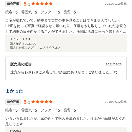
5
総合評価
2021/09/19投稿
点
5
5
5
5
接客 :
雰囲気 :
アフター :
品質 :
自宅が離れていて、納車まで実際の車を見ることはできませんでしたが、
LINEを使って写真で確認させて頂いたり、何度もやり取りしていただき安心
して納車の日を向かえることができました。 実際に店舗に伺った際も直ぐに
出迎えをして頂き皆さんあたたかく向かい入れてくださり、べるとっぷさん
ｓｈｕ－ｏｎｅ
で購入して良かったと感じました。 今回購入した車もまた大切に長く乗りた
購入年月：
2021/09
購入した車：スズキ エブリイワゴン
いと思っています。 本当にありがとうございました。
販売店の返信
2021/09/20
遠方からわざわざご来店して頂き誠にありがとうございました。 なる
べくお客様の為になる様心がけていますが、至らない点多数あったか
と思います。 ですが、良い評価を頂き本当に嬉しく励みになります。
今後も何かありましたら、どんどん連絡頂ければ出来る限りの対応さ
よかった
せて頂ければと思います。 改めて本当にありがとうございました！
5
総合評価
2015/05/12投稿
点
5
5
5
5
接客 :
雰囲気 :
アフター :
品質 :
いろいろ見ましたが、家の近くで購入を決めました。仕上がり品質がよく満
足してます
はるやん