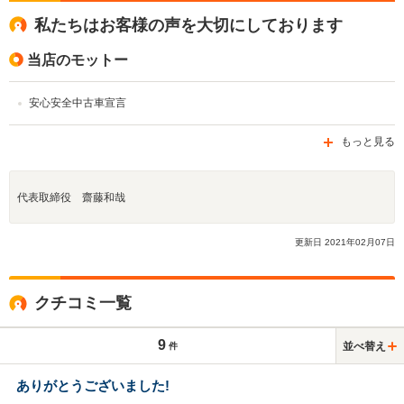
私たちはお客様の声を大切にしております
当店のモットー
安心安全中古車宣言
もっと見る
代表取締役 齋藤和哉
更新日
2021
年
02
月
07
日
クチコミ一覧
9
並べ替え
件
ありがとうございました!