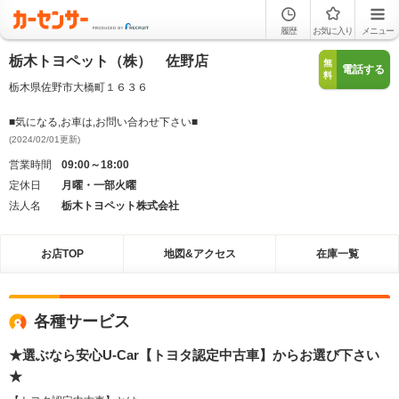
履歴
お気に入り
メニュー
栃木トヨペット（株） 佐野店
無
電話する
料
栃木県佐野市大橋町１６３６
■気になる,お車は,お問い合わせ下さい■
(2024/02/01更新)
営業時間
09:00～18:00
定休日
月曜・一部火曜
法人名
栃木トヨペット株式会社
お店TOP
地図&アクセス
在庫一覧
各種サービス
★選ぶなら安心U-Car【トヨタ認定中古車】からお選び下さい
★