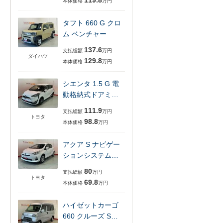
119.8
本体価格
万円
タフト 660 G クロ
ム ベンチャー
137.6
支払総額
万円
ダイハツ
129.8
本体価格
万円
シエンタ 1.5 G 電
動格納式ドアミ…
111.9
支払総額
万円
トヨタ
98.8
本体価格
万円
アクア S ナビゲー
ションシステム…
80
支払総額
万円
トヨタ
69.8
本体価格
万円
ハイゼットカーゴ
660 クルーズ S…