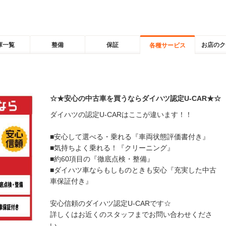
庫一覧
整備
保証
お店のク
各種サービス
☆★安心の中古車を買うならダイハツ認定U-CAR★☆
ダイハツの認定U-CARはここが違います！！
■安心して選べる・乗れる『車両状態評価書付き』
■気持ちよく乗れる！『クリーニング』
■約60項目の『徹底点検・整備』
■ダイハツ車ならもしものときも安心『充実した中古
車保証付き』
安心信頼のダイハツ認定U-CARです☆
詳しくはお近くのスタッフまでお問い合わせくださ
い。