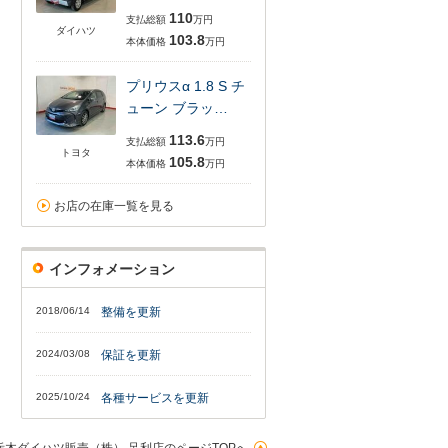
110
支払総額
万円
ダイハツ
103.8
本体価格
万円
プリウスα 1.8 S チ
ューン ブラッ…
113.6
支払総額
万円
トヨタ
105.8
本体価格
万円
お店の在庫一覧を見る
インフォメーション
2018/06/14
整備を更新
2024/03/08
保証を更新
2025/10/24
各種サービスを更新