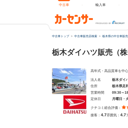
中古車
輸入車
中古車トップ
中古車販売店検索
栃木県の中古車販売
栃木ダイハツ販売（株
高年式・高品質車を中
法人名
栃木ダイ
住所
栃木県足
営業時間
09:30～1
定休日
月曜日・
クチコミ総合評価：
4.7
4.7
接客：
雰囲気：