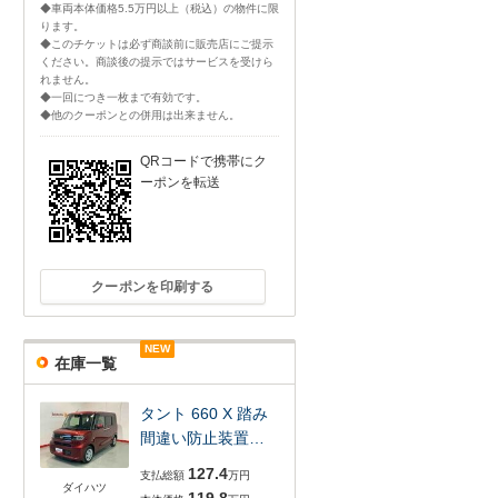
◆車両本体価格5.5万円以上（税込）の物件に限
ります。
◆このチケットは必ず商談前に販売店にご提示
ください。商談後の提示ではサービスを受けら
れません。
◆一回につき一枚まで有効です。
◆他のクーポンとの併用は出来ません。
QRコードで携帯にク
ーポンを転送
クーポンを印刷する
NEW
NEW
在庫一覧
タント 660 X 踏み
間違い防止装置…
127.4
支払総額
万円
ダイハツ