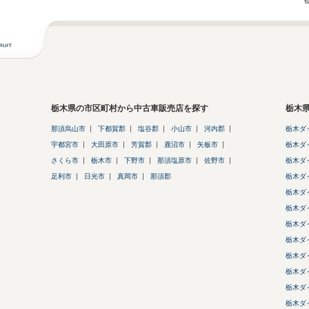
栃木県の市区町村から中古車販売店を探す
栃木
那須烏山市
下都賀郡
塩谷郡
小山市
河内郡
栃木ダ
宇都宮市
大田原市
芳賀郡
鹿沼市
矢板市
栃木ダ
さくら市
栃木市
下野市
那須塩原市
佐野市
栃木ダ
足利市
日光市
真岡市
那須郡
栃木ダ
栃木ダ
栃木ダ
栃木ダ
栃木ダ
栃木ダ
栃木ダ
栃木ダ
栃木ダ