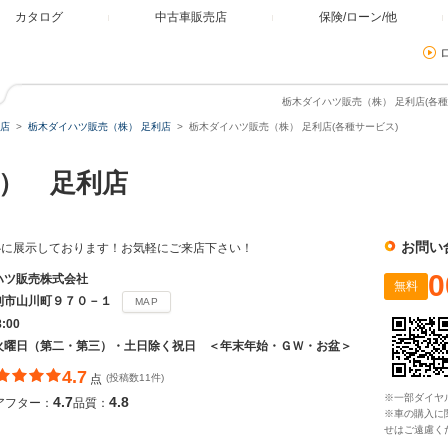
カタログ
中古車販売店
保険/ローン/他
栃木ダイハツ販売（株） 足利店(各種
店
栃木ダイハツ販売（株） 足利店
栃木ダイハツ販売（株） 足利店(各種サービス)
） 足利店
お問い
心に展示しております！お気軽にご来店下さい！
0
ハツ販売株式会社
無料
利市山川町９７０－１
MAP
8:00
火曜日（第二・第三）・土日除く祝日 ＜年末年始・ＧＷ・お盆＞
4.7
点
(投稿数11件)
※一部ダイヤ
4.7
4.8
アフター：
品質：
※車の購入に
せはご遠慮く