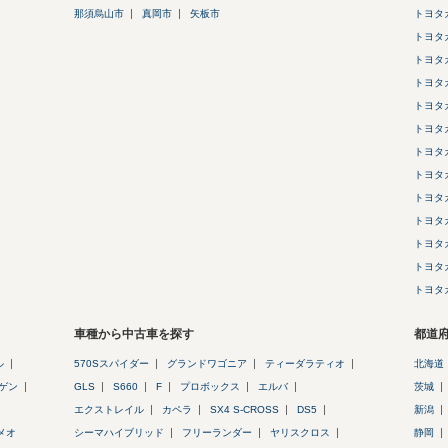
那須烏山市
真岡市
矢板市
トヨタ
トヨタ
トヨタ
トヨタ
トヨタ
トヨタ
トヨタ
トヨタ
トヨタ
トヨタ
トヨタ
トヨタ
トヨタ
車種から中古車を探す
都道
ル
570Sスパイダー
グランドワゴニア
ティーダラティオ
北海道
ゲン
GLS
S660
F
プロボックス
エルバ
茨城
エクストレイル
カペラ
SX4 S-CROSS
DS5
新潟
メオ
シーマハイブリッド
フリーランダー
ヤリスクロス
静岡