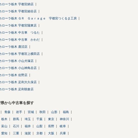
カローラ栃木 宇都宮錦店
カローラ栃木 宇都宮細谷店
カローラ栃木 ＧＲ Ｇａｒａｇｅ 宇都宮つくるま工房
カローラ栃木 宇都宮陽東店
カローラ栃木 中古車 つるた
カローラ栃木 中古車 かわだ
カローラ栃木 鹿沼店
カローラ栃木 宇都宮上横田店
カローラ栃木 小山犬塚店
カローラ栃木 小山神鳥谷店
カローラ栃木 佐野店
カローラ栃木 足利大久保店
カローラ栃木 足利朝倉店
府県から中古車を探す
青森
岩手
宮城
秋田
山形
福島
栃木
群馬
埼玉
千葉
東京
神奈川
富山
石川
福井
山梨
長野
岐阜
愛知
三重
滋賀
京都
大阪
兵庫