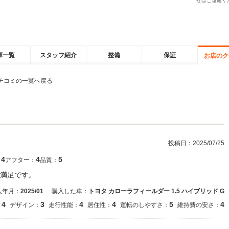
せはご遠慮く
庫一覧
スタッフ紹介
整備
保証
お店のク
チコミの一覧へ戻る
投稿日：
2025/07/25
4
4
5
：
アフター：
品質：
満足です。
入年月：
2025/01
購入した車：
トヨタ カローラフィールダー 1.5 ハイブリッド G
4
3
4
4
5
4
：
デザイン：
走行性能：
居住性：
運転のしやすさ：
維持費の安さ：