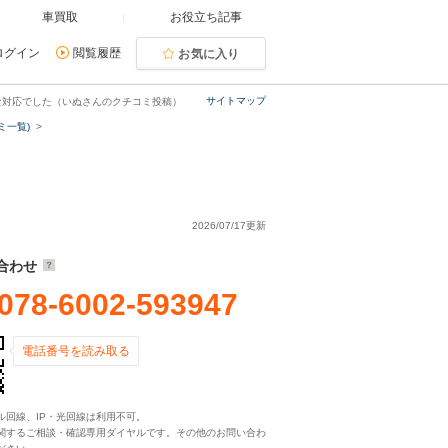
車買取
お役立ち記事
ログイン
閲覧履歴
お気に入り
サイトマップ
な対応でした（いぬさんのクチコミ投稿）
ミ一覧)
2026/07/17更新
合わせ
078-6002-593947
電話番号を読み取る
ル回線、IP・光回線は利用不可。
関するご相談・確認専用ダイヤルです。その他のお問い合わ