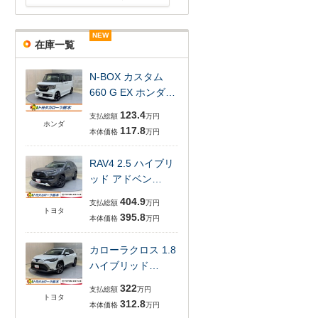
NEW
NEW
NEW
NEW
NEW
NEW
在庫一覧
N-BOX カスタム
660 G EX ホンダ…
123.4
支払総額
万円
ホンダ
117.8
本体価格
万円
RAV4 2.5 ハイブリ
ッド アドベン…
404.9
支払総額
万円
トヨタ
395.8
本体価格
万円
カローラクロス 1.8
ハイブリッド…
322
支払総額
万円
トヨタ
312.8
本体価格
万円