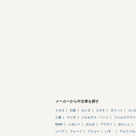
メーカーから中古車を探す
トヨタ
日産
ホンダ
スズキ
ダイハツ
スバ
三菱
マツダ
メルセデス・ベンツ
フォルクスワー
BMW
シボレー
ボルボ
アウディ
ポルシェ
ジープ
フォード
プジョー
いすゞ
アルファロ