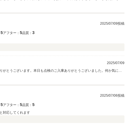
ートにもご回答いただきありがとうございました。高評価にスタッフ共々、感激し
ら、遠慮なく何なりと仰ってください。みー様のカーライフをしっかりサポート
をスタッフ一同心よりお待ちしております！ （店長 菅谷）
2025/07/09投稿
5
5
3
：
アフター：
品質：
2025/07/09
りがとうございます。本日も点検のご入庫ありがとうございました。何か気にな
ださい。 アンケートにもご協力いただきありがとうございます。今後もタカセ様
ますので、変わらずご愛顧いただきますよう、よろしくお願いいたします。 タカ
ちしております。 （店長 菅谷）
2025/07/06投稿
5
5
5
：
アフター：
品質：
と対応してくれます
）