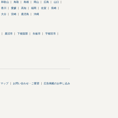
和歌山
鳥取
島根
岡山
広島
山口
香川
愛媛
高知
福岡
佐賀
長崎
大分
宮崎
鹿児島
沖縄
鹿沼市
下都賀郡
矢板市
宇都宮市
トマップ
お問い合わせ・ご要望
広告掲載のお申し込み