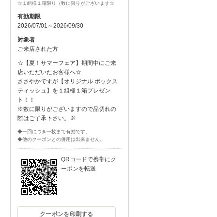
☆１組様１箱限り（数に限りがございます☆
有効期限
2026/07/01～2026/09/30
対象者
ご来店された方
☆【夏！サマーフェア】期間中にご来
店いただいたお客様へ☆
ささやかですが【オリジナル ボックス
ティッシュ】を１組様１箱プレゼン
ト！！
※数に限りがございますので品切れの
際はご了承下さい。※
◆一回につき一枚まで有効です。
◆他のクーポンとの併用は出来ません。
QRコードで携帯にク
ーポンを転送
クーポンを印刷する