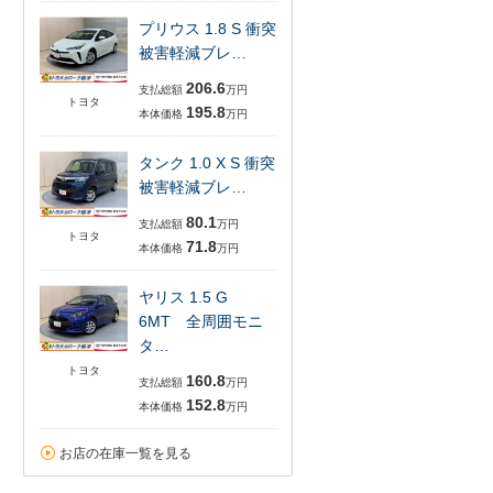
プリウス 1.8 S 衝突
被害軽減ブレ…
206.6
支払総額
万円
トヨタ
195.8
本体価格
万円
タンク 1.0 X S 衝突
被害軽減ブレ…
80.1
支払総額
万円
トヨタ
71.8
本体価格
万円
ヤリス 1.5 G
6MT 全周囲モニ
タ…
トヨタ
160.8
支払総額
万円
152.8
本体価格
万円
お店の在庫一覧を見る