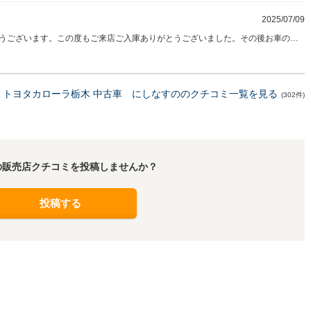
2025/07/09
うございます。この度もご来店ご入庫ありがとうございました。その後お車の調
いただきありがとうございます。高い評価とお褒めのお言葉に感謝申し上げます。
よう努めてまいりますので、今後ともお気軽にご利用いただければ幸いです。た
ちしております！ （店長 菅谷）
トヨタカローラ栃木 中古車 にしなすののクチコミ一覧を見る
(302件)
の販売店クチコミを投稿しませんか？
投稿する