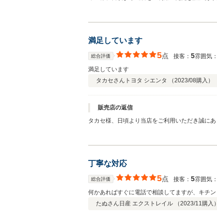
後、調子よく乗られてますでしょうか？ アンケ
ております。今後ともお困り事などございました
させていただきます。 みー様のまたのご来店
満足しています
5
点
5
接客：
雰囲気
総合評価
満足しています
タカセさん
トヨタ シエンタ （
2023/08
購入）
販売店の返信
タカセ様、日頃より当店をご利用いただき誠にあ
ることなどございましたあら何なりとお声がけく
にご満足し続けていただけるよう、励んでまいり
セ様のまたのご来店をスタッフ一同心よりお待
丁寧な対応
5
点
5
接客：
雰囲気
総合評価
何かあればすぐに電話で相談してますが、キチン
たぬさん
日産 エクストレイル （
2023/11
購入