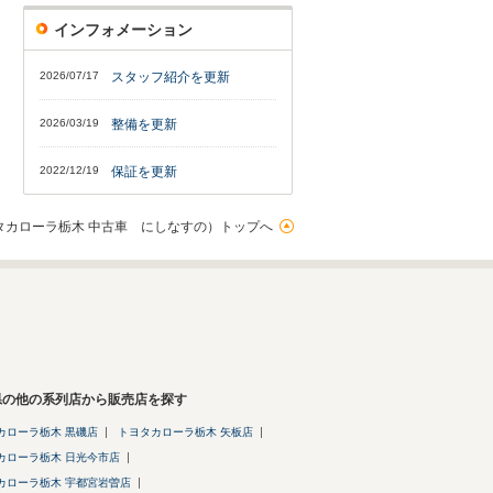
インフォメーション
2026/07/17
スタッフ紹介を更新
2026/03/19
整備を更新
2022/12/19
保証を更新
タカローラ栃木 中古車 にしなすの）トップへ
県の他の系列店から販売店を探す
カローラ栃木 黒磯店
トヨタカローラ栃木 矢板店
カローラ栃木 日光今市店
カローラ栃木 宇都宮岩曽店