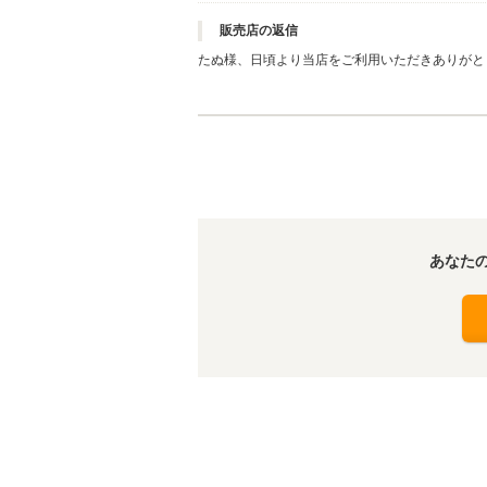
販売店の返信
たぬ様、日頃より当店をご利用いただきありがと
子はいかがでしょうか？ アンケートにもご協力
今後もこれを糧に、たぬ様のご期待に応えられる
ぬ様のまたのご来店、スタッフ一同心よりお待
あなた