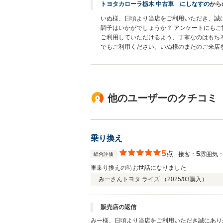
トヨタカローラ栃木 中古車 にしなすの
から
いぬ様、日頃より当店をご利用いただき、誠
調子はいかがでしょうか？ アンケートにも
ご利用していただけるよう、丁寧なのはもち
でもご利用ください。いぬ様のまたのご来
他のユーザーのクチコミ
乗り換え
5
点
5
接客：
雰囲気
総合評価
車乗り換えの時お世話になりました
みーさん
トヨタ ライズ （
2025/03
購入）
販売店の返信
みー様、日頃より当店をご利用いただき誠にあり