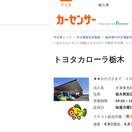
中古車
輸入車
中古車トップ
中古車販売店検索
栃木県の中古車販売
いぬさんのクチコミ詳細(トヨタカローラ栃木 中古車 にし
トヨタカローラ栃木 
★★おかげさまで、２
法人名
トヨタカ
住所
栃木県那
営業時間
09:00～1
定休日
毎週月曜
クチコミ総合評価：
4.9
4.8
接客：
雰囲気：