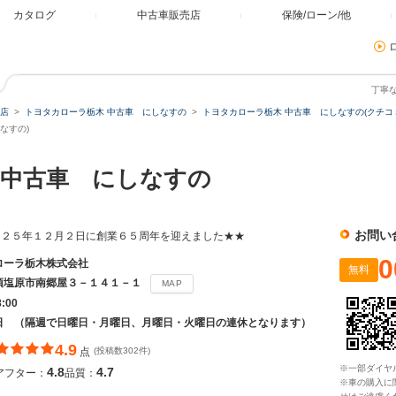
カタログ
中古車販売店
保険/ローン/他
丁寧
店
トヨタカローラ栃木 中古車 にしなすの
トヨタカローラ栃木 中古車 にしなすの(クチコ
なすの)
中古車 にしなすの
お問い
０２５年１２月２日に創業６５周年を迎えました★★
0
ローラ栃木株式会社
無料
須塩原市南郷屋３－１４１－１
MAP
8:00
日 （隔週で日曜日・月曜日、月曜日・火曜日の連休となります）
4.9
点
(投稿数302件)
※一部ダイヤ
4.8
4.7
アフター：
品質：
※車の購入に