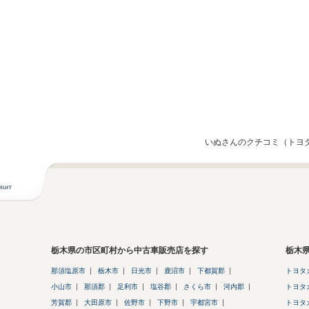
いぬさんのクチコミ（トヨ
栃木県の市区町村から中古車販売店を探す
栃木
那須塩原市
栃木市
日光市
鹿沼市
下都賀郡
トヨタ
小山市
那須郡
足利市
塩谷郡
さくら市
河内郡
トヨタ
芳賀郡
大田原市
佐野市
下野市
宇都宮市
トヨタ