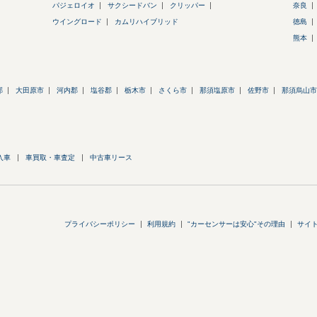
パジェロイオ
サクシードバン
クリッパー
奈良
ウイングロード
カムリハイブリッド
徳島
熊本
郡
大田原市
河内郡
塩谷郡
栃木市
さくら市
那須塩原市
佐野市
那須烏山市
入車
車買取・車査定
中古車リース
プライバシーポリシー
利用規約
"カーセンサーは安心"その理由
サイ