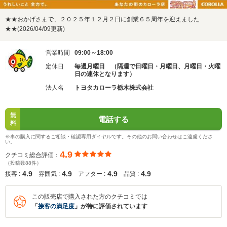
★★おかげさまで、２０２５年１２月２日に創業６５周年を迎えました
★★(2026/04/09更新)
営業時間
09:00～18:00
定休日
毎週月曜日 （隔週で日曜日・月曜日、月曜日・火曜
日の連休となります）
法人名
トヨタカローラ栃木株式会社
無
電話する
料
※車の購入に関するご相談・確認専用ダイヤルです。その他のお問い合わせはご遠慮くださ
い。
4.9
クチコミ総合評価：
（投稿数88件）
4.9
4.9
4.9
4.9
接客 :
雰囲気 :
アフター :
品質 :
この販売店で購入された方のクチコミでは
「
接客の満足度
」が特に評価されています