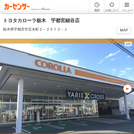
履歴
お気に入り
メニュー
トヨタカローラ栃木 宇都宮細谷店
栃木県宇都宮市宝木町２－２５７３－１
MAP
1/5