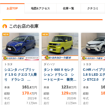
お店TOP
地図&アクセス
在庫一覧
クチコミ
このお店の在庫
NEW
NEW
トヨタ
ダイハツ
トヨタ
シエンタ ハイブリッ
タント 660 X セレク
C-HR ハイブ
ド 1.5 G クエロ 7人乗
ション ドラレコ シ
1.8 S LED 
り ドラレコ
ートヒーター 衝突被
ン ETC2.0 
AC100V/1500W電源
害軽減ブレーキ ペダ
コ フルセグ
161
123
1
本体
.8
万円
本体
.8
万円
本体
コンセント 両側電動
ル踏み間違い急発進抑
リーナビ CD/
170
129
1
総額
.4
万円
総額
.6
万円
総額
スライド ETC2.0
制装置 車線逸脱警
生 Blueto
年式
2021
年
年式
2020
年
年式
フルセグ内蔵メモリー
報 オートハイビー
バックモニタ
走行
7.1
万km
走行
2.1
万km
走行
ナビ CD/DVD再生
ム フルセグ内蔵メモ
ーズコントロ