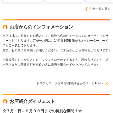
Bluetooth バックモ
リーナビ CD/DVD
突被害軽減ブ
在庫一覧を見る
ニター クルーズコン
Bluetooth バックモ
車線逸脱警報
トロール スマートキ
ニター 助手席側電動
ートハイビー
ー
スライド
ドエアバック
お店からのインフォメーション
当店は地域に根差したお店として、保険も含めたトータルでのカーライフをサ
ポートしております。万が一の際は、24時間365日繋がるオペレーターサービ
スもご用意しております。
ぜひ、お気軽に当店舗へお越しください。ご来店を心からお待ちしております♪
※販売後もしっかりとしたアフタフォローができるよう、恐れ入りますが、栃
木県内または隣接市町村在住の方に販売を限らせていただいております。
トヨタカローラ栃木 宇都宮細谷店のページTOPへ
お店紹介ダイジェスト
☆７月１日～９月３０日までの特別な期間！☆