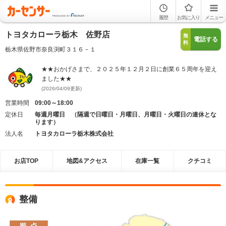
履歴
お気に入り
メニュー
トヨタカローラ栃木 佐野店
無
電話する
料
栃木県佐野市奈良渕町３１６－１
★★おかげさまで、２０２５年１２月２日に創業６５周年を迎え
ました★★
(2026/04/09更新)
営業時間
09:00～18:00
定休日
毎週月曜日 （隔週で日曜日・月曜日、月曜日・火曜日の連休とな
ります）
法人名
トヨタカローラ栃木株式会社
お店TOP
地図&アクセス
在庫一覧
クチコミ
整備