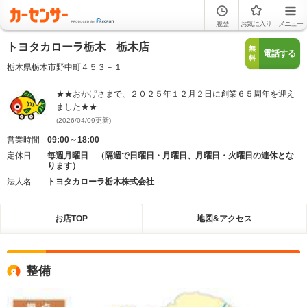
履歴
お気に入り
メニュー
トヨタカローラ栃木 栃木店
無
電話する
料
栃木県栃木市野中町４５３－１
★★おかげさまで、２０２５年１２月２日に創業６５周年を迎え
ました★★
(2026/04/09更新)
営業時間
09:00～18:00
定休日
毎週月曜日 （隔週で日曜日・月曜日、月曜日・火曜日の連休とな
ります）
法人名
トヨタカローラ栃木株式会社
お店TOP
地図&アクセス
整備