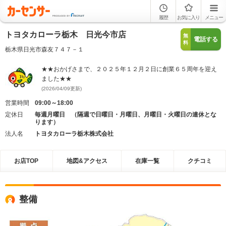
履歴
お気に入り
メニュー
トヨタカローラ栃木 日光今市店
無
電話する
料
栃木県日光市森友７４７－１
★★おかげさまで、２０２５年１２月２日に創業６５周年を迎え
ました★★
(2026/04/09更新)
営業時間
09:00～18:00
定休日
毎週月曜日 （隔週で日曜日・月曜日、月曜日・火曜日の連休とな
ります）
法人名
トヨタカローラ栃木株式会社
お店TOP
地図&アクセス
在庫一覧
クチコミ
整備