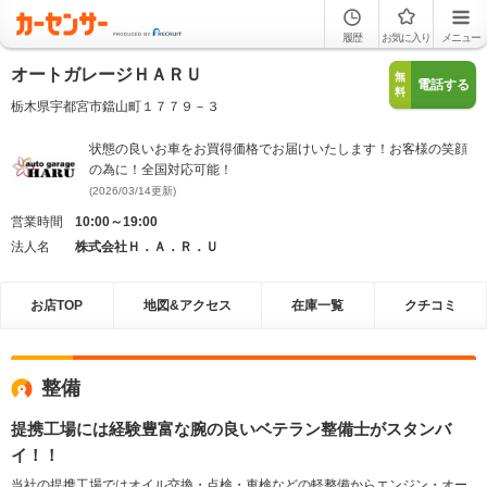
履歴
お気に入り
メニュー
オートガレージＨＡＲＵ
無
電話する
料
栃木県宇都宮市鐺山町１７７９－３
状態の良いお車をお買得価格でお届けいたします！お客様の笑顔
の為に！全国対応可能！
(2026/03/14更新)
営業時間
10:00～19:00
法人名
株式会社Ｈ．Ａ．Ｒ．Ｕ
お店TOP
地図&アクセス
在庫一覧
クチコミ
整備
提携工場には経験豊富な腕の良いベテラン整備士がスタンバ
イ！！
当社の提携工場ではオイル交換・点検・車検などの軽整備からエンジン・オー