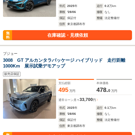
年式
2025
年
走行
0.2
万km
車検
'28/06
修復
なし
保証
保証付
整備
法定整備付
住所
東京都調布市
無
在庫確認・見積依頼
料
プジョー
3008 GT アルカンタラパッケージ ハイブリッド 走行距離
1000Km 展示試乗デモアップ
販売店保証
支払総額
本体価格
495
478.
0
万円
万円
33,700
通常ローン
月々
円
年式
2025
年
走行
0.1
万km
車検
'28/06
修復
なし
保証
保証付
整備
法定整備付
住所
東京都調布市