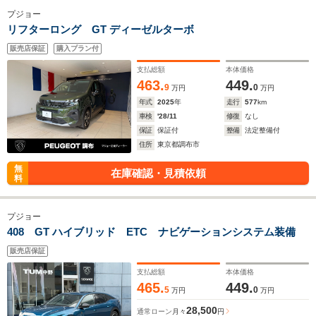
プジョー
リフターロング GT ディーゼルターボ
販売店保証
購入プラン付
支払総額
本体価格
463.
449.
9
0
万円
万円
年式
2025
年
走行
577
km
車検
'28/11
修復
なし
保証
保証付
整備
法定整備付
住所
東京都調布市
無
在庫確認・見積依頼
料
プジョー
408 GT ハイブリッド ETC ナビゲーションシステム装備
販売店保証
支払総額
本体価格
465.
449.
5
0
万円
万円
28,500
通常ローン
月々
円