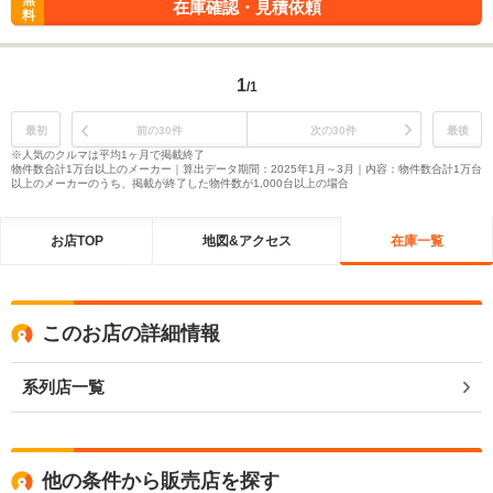
無
在庫確認・見積依頼
料
1
/1
最初
前の30件
次の30件
最後
※人気のクルマは平均1ヶ月で掲載終了
物件数合計1万台以上のメーカー｜算出データ期間：2025年1月～3月｜内容：物件数合計1万台
以上のメーカーのうち、掲載が終了した物件数が1,000台以上の場合
お店TOP
地図&アクセス
在庫一覧
このお店の詳細情報
系列店一覧
他の条件から販売店を探す