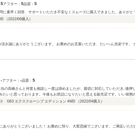
5
5
5
：
アフター：
品質：
問に素早く回答、サポートいただき不安なくスムーズに購入できました。ありがと
D （
2022/06
購入）
だき心から感謝申し上げます。 ナルミー様に新しいお車を気にい
。
‐
‐
5
：
アフター：
品質：
た。 担当の高橋さんと何度も相談し一度は諦めましたが、親切に対応していただき､後
しみたいと思っております。今後もお世話になりたいと思える販売店です。いい状態
 G63 エクスクルーシブ エディション 4WD （
2022/04
購入）
にありがとうございました！ お褒めに預り、大変恐縮でございます。ご満足いただ
後の大いなる励みとなります。 毎日のようにご連絡、ご相談させていただいていた