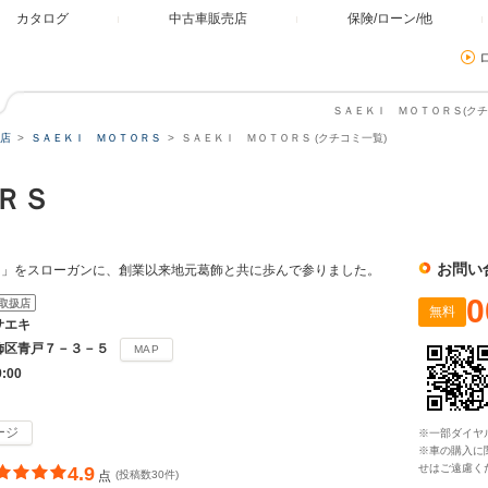
カタログ
中古車販売店
保険/ローン/他
ＳＡＥＫＩ ＭＯＴＯＲＳ(クチ
店
ＳＡＥＫＩ ＭＯＴＯＲＳ
ＳＡＥＫＩ ＭＯＴＯＲＳ (クチコミ一覧)
ＯＲＳ
お問い
に」をスローガンに、創業以来地元葛飾と共に歩んで参りました。
0
取扱店
無料
サエキ
飾区青戸７－３－５
MAP
9:00
ージ
※一部ダイヤ
※車の購入に
せはご遠慮く
4.9
点
(投稿数30件)