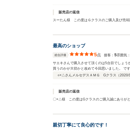
変わると思いますが、このような対応を今までし
ないので、ここまで手厚い対応は嬉しいの一言 
ます
販売店の返信
スーたん様 この度はＧクラスのご購入及び売却
大変恐縮です。弊社にとってもこの様なコメント
ざいます。査定額もお気持ち程度にはなってしま
いました。 他の所有されているお車のカスタム
口
最高のショップ
5
点
5
接客：
雰囲気
総合評価
サエキさんで購入させて頂くのは5台目でしょう
買うのかが大切かと改めて今回思いました。 ですので、
当頂いた山口さん、こちらの度々の希望などご無
○×△さん
メルセデスＡＭＧ Gクラス（
2020/
し安心出来ました。 積載車で丁寧に納車して頂きました清水さんの接客も気持ち良く、素晴らしい感じの良さで嬉しかったです。 ありがとうございました！ 納車されてビック
リ！！思いもよらない所を、さりげなく補修やキレイにして下さり、ありがとうございました
願い致します。
販売店の返信
〇×△様 この度はGクラスのご購入誠にありが
しく思います。お車ご満足頂けたようで何よりで
せんでした。次回は直接お会いしてご挨拶出来る
す。 山口
親切丁寧にて良心的です！