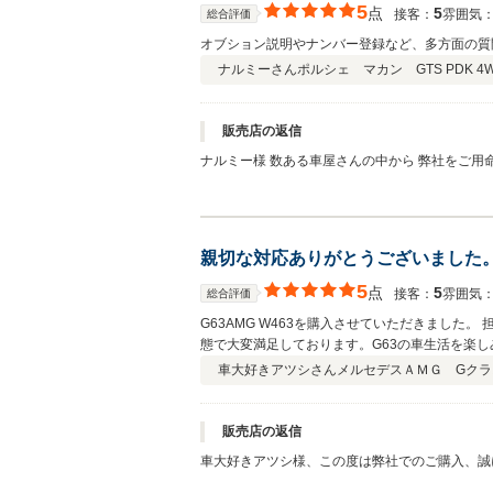
5
点
5
接客：
雰囲気
総合評価
オブション説明やナンバー登録など、多方面の質
ナルミーさん
ポルシェ マカン GTS PDK 4W
販売店の返信
ナルミー様 数ある車屋さんの中から 弊社をご用命頂き誠にありがとうございます。 お褒めのお言葉いただき、たいへん光栄です。 ナルミー様の迅速な書類等のご準備、 ご協力いた
親切な対応ありがとうございました
5
点
5
接客：
雰囲気
総合評価
G63AMG W463を購入させていただきまし
態で大変満足しております。G63の車生活を楽
が本当におすすめです。
車大好きアツシさん
メルセデスＡＭＧ Gクラス
販売店の返信
車大好きアツシ様、この度は弊社でのご購入、誠
言葉をいただけますと私どもといたしましても今