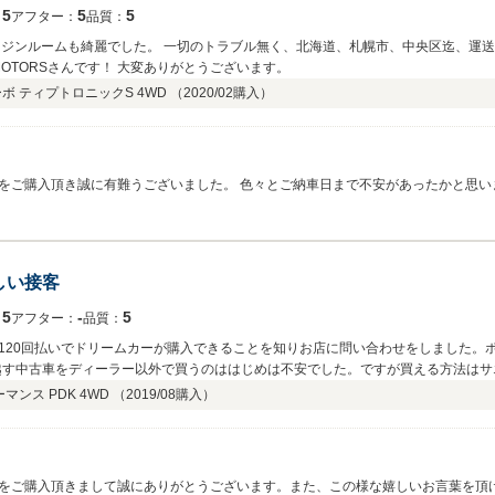
5
5
5
：
アフター：
品質：
ンジンルームも綺麗でした。 一切のトラブル無く、北海道、札幌市、中央区迄、運
MOTORSさんです！ 大変ありがとうございます。
 ティプトロニックS 4WD （
2020/02
購入）
をご購入頂き誠に有難うございました。 色々とご納車日まで不安があったかと思いま
もｄｅｇｉｋｋｕ様のご協力の賜物であります。 感謝申し上げます。 ご納車の日
ｉｋｋｕ様から頂いたお言葉を糧に
若狭（ワカ
しい接客
5
‐
5
：
アフター：
品質：
120回払いでドリームカーが購入できることを知りお店に問い合わせをしました。
を越す中古車をディーラー以外で買うのははじめは不安でした。ですが買える方法は
の空間、そこで待っているとネットで窓口だった方が担当となり、店内の車を案内
ンス PDK 4WD （
2019/08
購入）
。この方と生きがあって、楽しく車をみました！ ベンツ、AMGのゲレンデもカッ
んだと、ワクワクは止まりませんでした、 そんな中、入荷したてのターボパフォーマ
、その日の山口さんの親切な対応で即決しました。試乗もいらないなと思うほど信用
の審査もしてもらい、すぐさま買えることがわかりました。 また納車までの手続き
をご購入頂きまして誠にありがとうございます。また、この様な嬉しいお言葉を頂