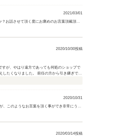
当に素晴らしいの一言です。車は安い買い物では
い数少ないお店です 今後共、よろしくお願いし
2021/03/01
か？お話させて頂く度にお褒めのお言葉頂戴頂き
で御座います。売却の際もお話頂きありがとうご
良好だった為、次のオーナー様もとても喜ばれて
て下さい！今後とも宜しくお願い致します。 山
2020/10/30投稿
 ですが、やはり遠方であっても何処のショップで
前任の方から引き継ぎで担
どんなことでも、前向きな対応がとても自然です
2020/10/31
すが、このようなお言葉を頂く事ができ非常にうれ
自粛で、〇×△様とは直接お会いする事が出来ま
せて頂きます。今後とも宜しくお願い致しま
2020/03/14投稿