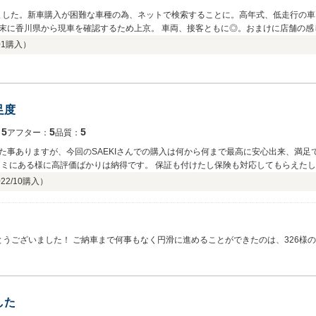
入しました。新車購入が困難な車種の為、ネットで検索することに。高年式、低走行の
末に香川県から現車を確認するため上京。 車両、接客ともに◎。おまけに店舗の感
期出張中だったので納車には立ち会えませんでしたが、ＳＡＥＫＩモータースさん
01
購入）
す。担当してくださった山口さん、ありがとうございました。 またの機会がありま
足度
5
5
5
：
アフター：
品質：
た事ありますが、今回のSAEKIさんでの購入は何から何まで最高に安心出来、満足
コミにある様に高評価ばかりは納得です。 保証も付けたし保険も対応してもらえたし
す。 陸送に関しては、アウディやBMW、他を遠方からしてもらいましたが、SA
22/10
購入）
ユーザーの元へ届けてくれるサービスには脱帽します。 また、是非、お世話になりま
ざいました！ ご納車まで何事もなく円滑に進めることができたのは、326様のご協力の賜物で
でおり、励みになります！ 本当にありがとうございます！！！ 少し距離は離れておりますが、いつでも、
した