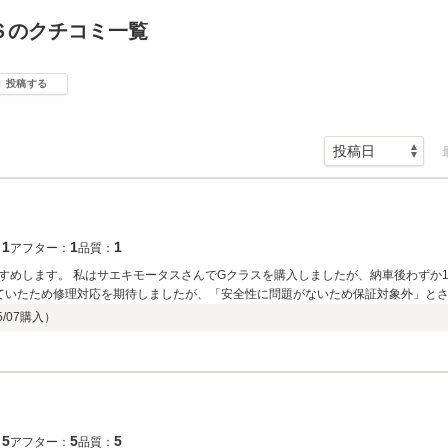
Ｓのクチコミ一覧
投稿する
1
1
1
：
アフター：
品質：
すめします。 私はサエキモータスさんでGクラスを購入しましたが、納車後わずか
たため修理対応を期待しましたが、「安全性に問題がないため保証対象外」とされ、自費で
異音が出ても保証されないことを後になって初めて知りました。 高額な車であれば静粛性を求めるのは当然かと思
5/07
購入）
言われたようで非常に残念でした。 購入を検討される方は、保証の範囲や例外につ
5
5
5
：
アフター：
品質：