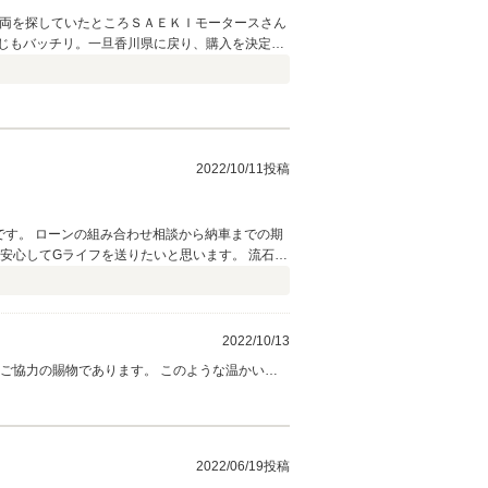
車両を探していたところＳＡＥＫＩモータースさん
じもバッチリ。一旦香川県に戻り、購入を決定し
の自社積載車（すっげ～車）で香川県まで納車下
したらその際もよろしくお願いします。
2022/10/11投稿
です。 ローンの組み合わせ相談から納車までの期
安心してGライフを送りたいと思います。 流石に
EKIさんの専用箱型陸送には驚きました。混載のオ
す。 SAEKI様、担当の中山様、有難う御座い
2022/10/13
あります。 このような温かいお
なんでもご相談くださいませ！ また今後ともよろしくお願いいたします。
2022/06/19投稿