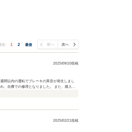
1
2
前へ
次へ
最初
最後
2025/09/10投稿
1週間以内の運転でブレーキの異音が発生しまし
の修理となりました。 また、購入検
いて事前に十分ご確認されることを強くおすすめ
2025/02/21投稿