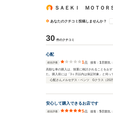
ＳＡＥＫＩ ＭＯＴＯＲ
あなたのクチコミ投稿しませんか？
30
件のクチコミ
心配
1
点
1
接客：
雰囲気
総合評価
高額な車の購入は、慎重に検討されることをおす
た。購入前には「3ヶ月以内は保証対象」と伺ってい
討時や納車時にも「保証には例外がある」という説明は一切なく、
心配さん
メルセデス・ベンツ Gクラス（
202
いますが、「異音を気にせず乗ってください」と
します。
安心して購入できるお店です
5
点
5
接客：
雰囲気
総合評価