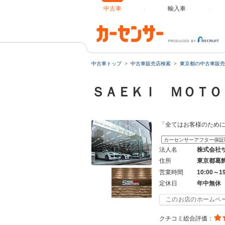
中古車
輸入車
中古車トップ
中古車販売店検索
東京都の中古車販売
ＳＡＥＫＩ ＭＯＴ
「全てはお客様のため
カーセンサーアフター保証
法人名
株式会社
住所
東京都葛
営業時間
10:00～1
定休日
年中無休
このお店のホームペ
クチコミ総合評価：