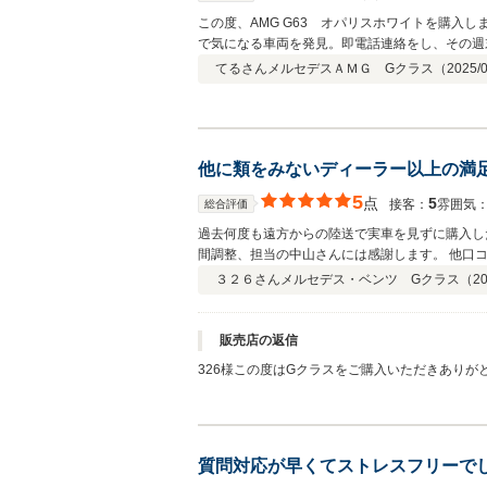
この度、AMG G63 オパリスホワイトを購
で気になる車両を発見。即電話連絡をし、その週
ました。約一カ月で納車になりました。生憎、長
てるさん
メルセデスＡＭＧ Gクラス（
2025/
さいました。 事故なく大切に乗りたいと思いま
他に類をみないディーラー以上の満
5
点
5
接客：
雰囲気
総合評価
過去何度も遠方からの陸送で実車を見ずに購入し
間調整、担当の中山さんには感謝します。 他口
高品質な中古車で価格もそれなりですが、大満足で
３２６さん
メルセデス・ベンツ Gクラス（
20
ープン陸送車かと思ってたのでビックリで。大切に
ました。
販売店の返信
326様この度はGクラスをご購入いただきありがとうご
言葉を頂けたこと、大変嬉しく思います！！！ 私だけではなく、サエキモータース全体として 『お客様に寄り添ったサービス』を評価していただけたこと スタッフ一同非常に喜ん
質問対応が早くてストレスフリーで