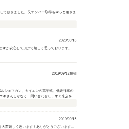
送して頂きました。又ナンバー取得もやっと頂きま
2020/03/16
すが安心して頂けて嬉しく思っております。 ご
は凄くお日柄にも恵まれ、お綺麗なご状態でｄｅｇ
サ）
2019/09/12投稿
ポルシェマカン、カイエンの高年式、低走行車の
サエキさんしかなく、問い合わせし、すぐ来店をし
してくれました。人当たりがよく、話しやすい、
コよく、ポルシェ目当てでしたが目移りしたり、
ンスと出会い、山口さんと他の展示車との比較や、
できました。 またそれまで乗っていた車の下取
2019/09/15
も親切で、納車前点検はポルシェディーラーに出
け大変嬉しく思います！ありがとうございます！