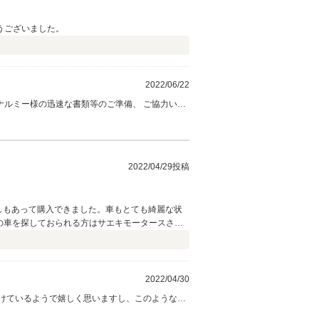
うございました。
2022/06/22
っていただき私も大変嬉しく思います！ また何かお困り事ややご相談ありましたらお気軽にご連絡ください。
2022/04/29投稿
押しもあって購入できました。車もとても綺麗な状
の車を探しておられる方はサエキモータースさん
2022/04/30
けているようで嬉しく思いますし、このようなお
のが少し昔のように感じますね。 快適な車生活を