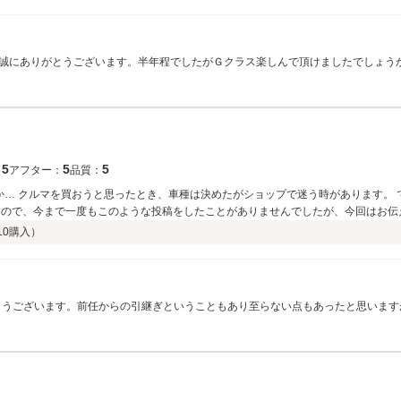
てもらった事ありません。 他の方にオーナーが決まった際も御礼の連絡が入り、本
ハイブランドメーカーでもここまで出来ないと思います。 これからもお付き合いした
誠にありがとうございます。半年程でしたがＧクラス楽しんで頂けましたでしょう
はとても励みになります。迅速な対応もスーたん様のご協力あってこそ出来たこと
いましたが、私なりの対応を致しました！とても大事にお乗り頂きコンディション
もGクラス同様、カッコよく仕上がってるかと思います。お時間あるときに是非見せ
5
5
5
：
アフター：
品質：
か… クルマを買おうと思ったとき、車種は決めたがショップで迷う時があります。
今まで一度もこのような投稿をしたことがありませんでしたが、今回はお伝えしたくなりました。 
理を聞いてくださり、本当に気持ち良い対応して下さりありがとうございました。 
10
購入）
！ また、ふと思い付きでお願いすることあるかもしれませんが、その時はまた宜しくお
とうございます。前任からの引継ぎということもあり至らない点もあったと思いま
す！私なりに全力で仕上げさせた頂きました！ このようなご時世の中なので出張も
ことを心から祈るばかりです！ご遠方にはなりますがしっかりアフターフォローさ