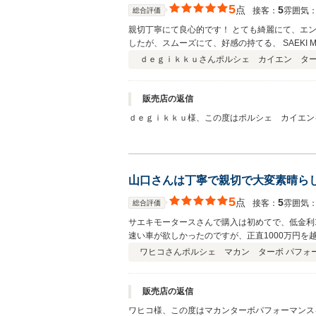
5
点
5
接客：
雰囲気
総合評価
親切丁寧にて良心的です！ とても綺麗にて、エ
したが、スムーズにて、好感の持てる、 SAEKI 
ｄｅｇｉｋｋｕさん
ポルシェ カイエン ターボ
販売店の返信
ｄｅｇｉｋｋｕ様、この度はポルシェ カイエン
納車まで何事もなく円滑に申請、登録が行えたの
ｉｋｋｕ様にご納車が出来たので本当に安心いたしました。 最後になりますが、私には身に余るお言葉頂きまして大変恐縮でございます。 ｄｅｇ
今後とも職務に邁進していきたいと思います。
営業 
山口さんは丁寧で親切で大変素晴ら
5
点
5
接客：
雰囲気
総合評価
サエキモータースさんで購入は初めてで、低金利
速い車が欲しかったのですが、正直1000万円
ました。お店は高級車がずらりと並んでワクワク
ワヒコさん
ポルシェ マカン ターボ パフォーマ
なにより車に詳しい好青年で山口さんといいます
SLがあったり夢の車がどれも120回で買える
性能、乗り心地、リセールの話までたくさん聞き
販売店の返信
りも希望の金額でその日下取ってもらい、ローン
ワヒコ様、この度はマカンターボパフォーマンス