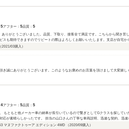
ていただきます。 是非この機会を末永いお付き合いのスタートとさせていただきた
におめでとうございました！
5
5
5
：
アフター：
品質：
、ありがとうございました。品質、下取り、接客全て満足です。こちらから聞き苦
ビスも期待できますのでリピートの際はよろしくお願いいたします。支店が自宅か
（
2021/03
購入）
頂き誠にありがとうございます。このようなお褒めのお言葉を頂けまして大変嬉し
ありまして、スムーズにご納車の日を迎えることが出来ました。主に休日のドライ
ライフの為 担当として尽力して参りますので今後とも末永いお付き合いのほどよろ
4
5
5
：
アフター：
品質：
。 もともと他メーカー車の納車が長引いているので繋ぎとしてGクラスを探してい
対応が素晴らしかったです。 担当の山口さんの丁寧な車両説明、迅速な契約、迅速
晴らしいお店でした。半年後の買取も高値で買い取ってもらい、査定額が決まった
3 マヌファクトゥーア エディション 4WD （
2020/09
購入）