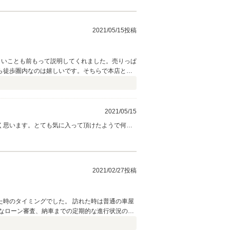
く存じます。今後ともサエキモータースをどうぞ
2021/05/15投稿
しいことも前もって説明してくれました。売りっぱ
ら徒歩圏内なのは嬉しいです。そちらで本店と同
2021/05/15
く思います。とても気に入って頂けたようで何よ
ブで使用されるとのことでしたので９１１はぴっ
しくお願い申し上げます。 山口
2021/02/27投稿
た時のタイミングでした。 訪れた時は普通の車屋
なローン審査、納車までの定期的な進行状況の連
後にも少しプラスしてくれました。車種や状況で