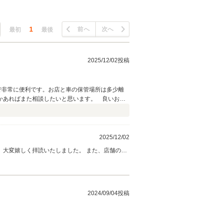
1
前へ
次へ
最初
最後
2025/12/02投稿
で非常に便利です。お店と車の保管場所は多少離
かあればまた相談したいと思います。 良いお店
2025/12/02
拝読いたしました。 また、店舗の立
選びいただいたお車にもご満足いただけたとのお声
、ご相談を心よりお待ちしております。
2024/09/04投稿