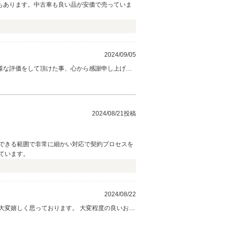
もあります。中古車も良い品が安価で売っていま
2024/09/05
様な評価をして頂けた事、心から感謝申し上げま
気軽にご連絡くださいませ。今後とも何卒、よろ
2024/08/21投稿
できる範囲で非常に細かい対応で契約プロセスを
ています。
2024/08/22
切にし、精進して参りますので今後ともどうぞ宜しくお願い致します。