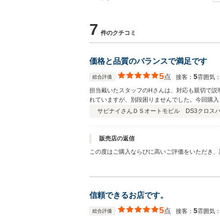
7
件のクチコミ
価格と品質のバランスで満足です
5
点
5
接客：
雰囲気
総合評価
担当戴いたスタッフのHさんは、対応も親切で説
れていますが、別段困りませんでした。今回購入
でした。
サビナイさん
ＤＳオートモビル DS3クロス
販売店の返信
この度はご購入ならびに高いご評価をいただき、誠に
地や保管場所についてもご理解をいただきありが
は、私たちに
信頼できるお店です。
5
点
5
接客：
雰囲気
総合評価