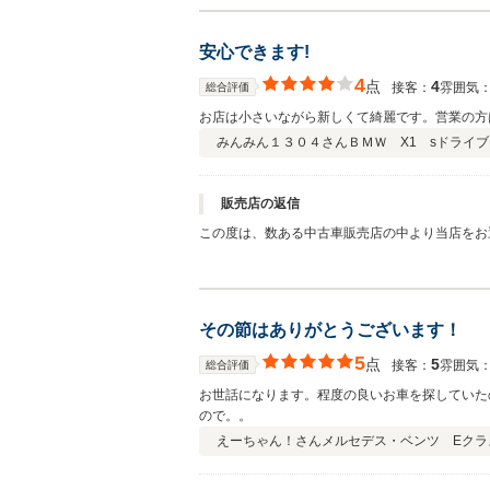
安心できます!
4
点
4
接客：
雰囲気
総合評価
お店は小さいながら新しくて綺麗です。営業の方
みんみん１３０４さん
ＢＭＷ X1 sドライブ 
販売店の返信
この度は、数ある中古車販売店の中より当店をお選びいただきまして誠に有難う御座いました
様な評価をいただき、誠に有難う御座います。 
その節はありがとうございます！
5
点
5
接客：
雰囲気
総合評価
お世話になります。程度の良いお車を探していた
ので。。
えーちゃん！さん
メルセデス・ベンツ Eクラス 