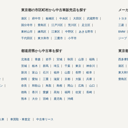
東京都の市区町村から中古車販売店を探す
メー
港区
府中市
板橋区
中央区
大田区
武蔵野市
トヨタ
国分寺市
豊島区
江戸川区
荒川区
足立区
三菱
東村山市
練馬区
江東区
中野区
あきる野市
BMW
千代田区
東大和市
三鷹市
小平市
ジープ
都道府県から中古車を探す
東京
北海道
青森
岩手
宮城
秋田
山形
福島
西多摩
茨城
栃木
群馬
埼玉
千葉
東京
神奈川
港区
新潟
富山
石川
福井
山梨
長野
岐阜
東大和
タ
静岡
愛知
三重
滋賀
京都
大阪
兵庫
豊島区
ン
奈良
和歌山
鳥取
島根
岡山
広島
山口
徳島
香川
愛媛
高知
福岡
佐賀
長崎
熊本
大分
宮崎
鹿児島
沖縄
入車
車買取・車査定
中古車リース