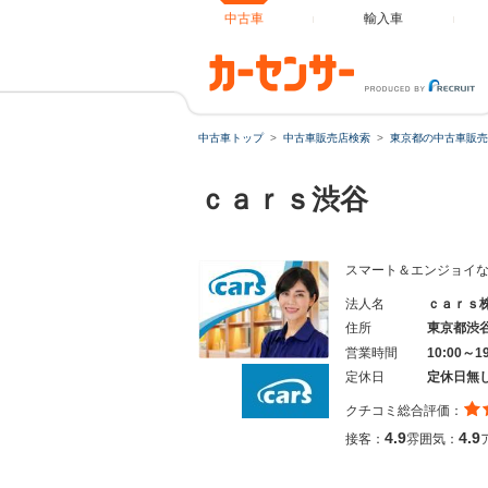
中古車
輸入車
中古車トップ
中古車販売店検索
東京都の中古車販売
ｃａｒｓ渋谷
スマート＆エンジョイな
法人名
ｃａｒｓ
住所
東京都渋
営業時間
10:00～1
定休日
定休日無
クチコミ総合評価：
4.9
4.9
接客：
雰囲気：