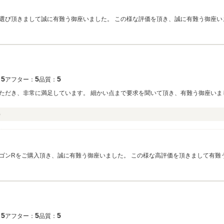
選び頂きまして誠に有難う御座いました。 この様な評価を頂き、誠に有難う御座い
で、安全運転で末永く素敵なカーライフをお過ごし頂ければ幸いに思います。 宜し
5
5
5
：
アフター：
品質：
ただき、非常に満足しています。 細かい点まで要求を聞いて頂き、有難う御座いま
）
ゴンRをご購入頂き、誠に有難う御座いました。 この様な高評価を頂きまして有難
スタッフ一同、お客様よりのご連絡を心よりお待ちしております。宜しくお願い致し
5
5
5
：
アフター：
品質：