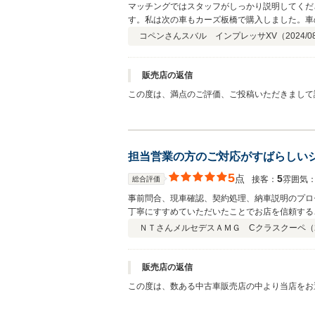
マッチングではスタッフがしっかり説明してくだ
す。私は次の車もカーズ板橋で購入しました。車
コペンさん
スバル インプレッサXV（
2024/0
販売店の返信
この度は、満点のご評価、ご投稿いただきまして
す。素敵なご縁を継続出来るよう、これからも誠
しくお願いいたします。
担当営業の方のご対応がすばらしい
5
点
5
接客：
雰囲気
総合評価
事前問合、現車確認、契約処理、納車説明のプロ
丁寧にすすめていただいたことでお店を信頼する
ＮＴさん
メルセデスＡＭＧ Cクラスクーペ（
販売店の返信
この度は、数ある中古車販売店の中より当店をお選びいただきまして誠に有難う御座いました