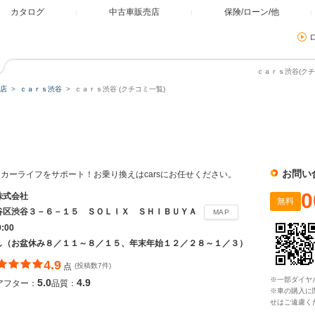
カタログ
中古車販売店
保険/ローン/他
ｃａｒｓ渋谷(クチ
店
ｃａｒｓ渋谷
ｃａｒｓ渋谷 (クチコミ一覧)
お問い
カーライフをサポート！お乗り換えはcarsにお任せください。
0
株式会社
無料
谷区渋谷３－６－１５ ＳＯＬＩＸ ＳＨＩＢＵＹＡ
MAP
9:00
し（お盆休み８／１１～８／１５、年末年始１２／２８～１／３）
4.9
点
(投稿数7件)
※一部ダイヤ
5.0
4.9
アフター：
品質：
※車の購入に
せはご遠慮く