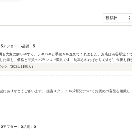
5
‐
5
：
アフター：
品質：
明も大変に解りやすく、テキパキと手続きを進めてくれました。お店は渋谷駅近く
した車も、価格と品質のバランスで満足です。納車されたばかりですが、今後も何
バック（
2025/11
購入）
ありがとうございます。 担当スタッフHの対応についてお褒めの言葉を頂戴し、大変嬉しく
とうございます。 ご不便なくご利用いただけたとのことで安心いたしました。 お
とって大きな励みです。 この度は嬉しいクチコミをご投稿いただきありがとうございました。 またのご利用
5
5
5
：
アフター：
品質：