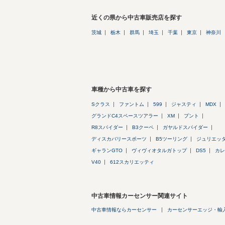
近くの県から中古車販売店を探す
茨城
栃木
群馬
埼玉
千葉
東京
神奈川
車種から中古車を探す
Sクラス
ファントム
599
ジャスティ
MDX
グランドC4スペースツアラー
XM
プント
R8スパイダー
B3クーペ
ガヤルドスパイダー
ディスカバリースポーツ
B5ツーリング
ジュリエッ
ギャランGTO
ヴィヴィオタルガトップ
DS5
カレ
V40
612スカリエッティ
中古車情報カーセンサー関連サイト
中古車情報ならカーセンサー
カーセンサーエッジ・輸