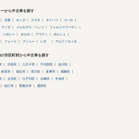
カーから中古車を探す
日産
ホンダ
スズキ
ダイハツ
スバル
マツダ
メルセデス・ベンツ
フォルクスワーゲン
シボレー
ボルボ
アウディ
ポルシェ
フォード
プジョー
いすゞ
アルファロメオ
都の市区町村から中古車を探す
郡
渋谷区
八王子市
千代田区
品川区
町田市
福生市
荒川区
多摩市
葛飾区
市
文京区
江戸川区
台東区
中央区
狛江市
西東京市
墨田区