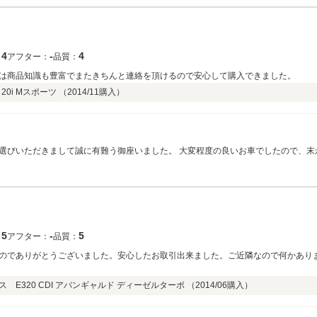
4
‐
4
：
アフター：
品質：
は商品知識も豊富でまたきちんと連絡を頂けるので安心して購入できました。
20i Mスポーツ （
2014/11
購入）
。 大変程度の良いお車でしたので、末永くお乗りになっていただけると思います。 この
今後とも精一杯スタッフ一同、いただいたご縁を大切にし、 精進して参りますので
5
‐
5
：
アフター：
品質：
のでありがとうございました。安心したお取引出来ました。ご近隣なので何かあり
E320 CDI アバンギャルド ディーゼルターボ （
2014/06
購入）