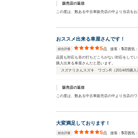
販売店の返信
この度は、数ある中古車販売店の中より当店をお
頂ければ幸いです。 大変程度の良いお車ですの
おススメ出来る車屋さんです！
5
点
5
接客：
雰囲気
総合評価
品質も対応も非の打ちどころがない対応をしてい
購入出来る車屋さんだと思います。
スズナリさん
スズキ ワゴンR（
2014/05
購入
販売店の返信
この度は、数ある中古車販売店の中より当店のワ
いましたらお気軽にお声お掛けくださいませ。 
大変満足しております！
5
点
5
接客：
雰囲気
総合評価