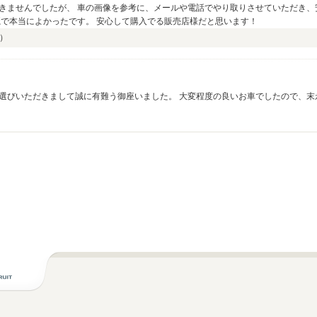
きませんでしたが、 車の画像を参考に、メールや電話でやり取りさせていただき、
麗で本当によかったです。 安心して購入でる販売店様だと思います！
）
選びいただきまして誠に有難う御座いました。 大変程度の良いお車でしたので、末
今後とも精一杯スタッフ一同、いただいたご縁を大切にし、精進して参りますので今