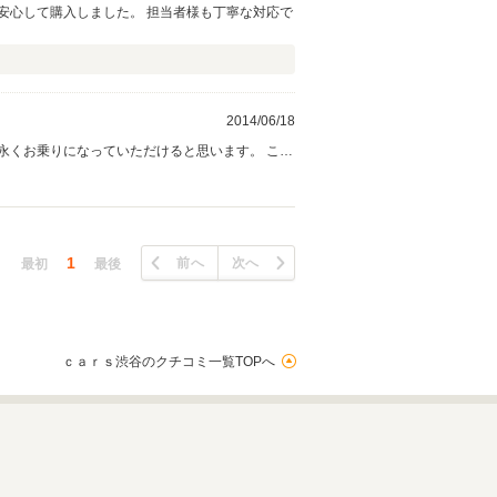
安心して購入しました。 担当者様も丁寧な対応で
2014/06/18
永くお乗りになっていただけると思います。 この
後とも宜しくお願い致します。
1
前へ
次へ
最初
最後
ｃａｒｓ渋谷のクチコミ一覧TOPへ