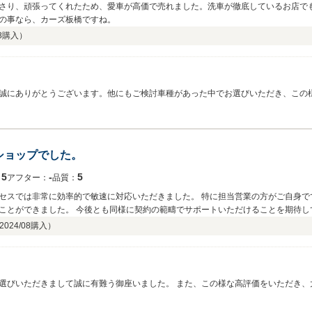
さり、頑張ってくれたため、愛車が高価で売れました。洗車が徹底しているお店で
の事なら、カーズ板橋ですね。
8
購入）
誠にありがとうございます。他にもご検討車種があった中でお選びいただき、この
意を持って対応させていただきます。また、なにかございましたら些細な事でもお
ショップでした。
5
‐
5
：
アフター：
品質：
セスでは非常に効率的で敏速に対応いただきました。 特に担当営業の方がご自身で
ことができました。 今後とも同様に契約の範疇でサポートいただけることを期待し
2024/08
購入）
。 また、この様な高評価をいただき、大変嬉しく思っております。 大変程度の良いお車
でしたので、末永くお乗りになっていただけると思います。 今後とも精一杯スタッフ一同、頂いたご縁を大