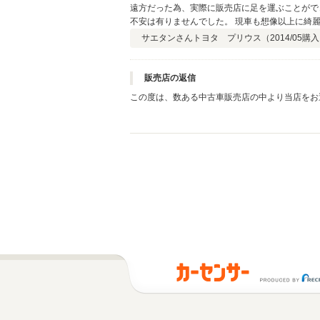
遠方だった為、実際に販売店に足を運ぶことがで
不安は有りませんでした。 現車も想像以上に綺
サエタンさん
トヨタ プリウス（
2014/05
購入
販売店の返信
この度は、数ある中古車販売店の中より当店をお
様な評価をいただき、誠に有難う御座います。 